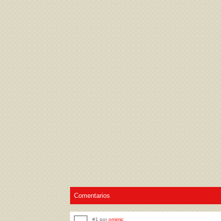
Acepto los
Términos de uso
,
Política de pr
Comentarios
#1 por
omimic