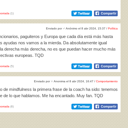
horrada
(1)
Enviado por
♂
Anónimo el 8 abr 2024, 15:37 /
Política
funcionarios, paguiteros y Europa que cada día está más hasta
as ayudas nos vamos a la mierda. Da absolutamente igual
 o la derecha más derecha, no es que puedan hacer mucho más
directivas europeas. TQD
horrada
(5)
Enviado por
♀
Anonima el 8 abr 2024, 16:47 /
Comportamiento
o de mindfulness la primera frase de la coach ha sido: tenemos
ble de lo que hablamos. Me ha encantado. Muy fan. TQD
horrada
(6)