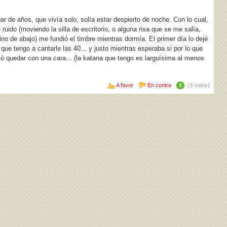
ar de años, que vivía solo, solía estar despierto de noche. Con lo cual,
ruido (moviendo la silla de escritorio, o alguna risa que se me salía,
no de abajo) me fundió el timbre mientras dormía. El primer día lo dejé
que tengo a cantarle las 40... y justo mientras esperaba si por lo que
ió quedar con una cara... (la katana que tengo es larguísima al menos
A favor
En contra
(3 votos)
3