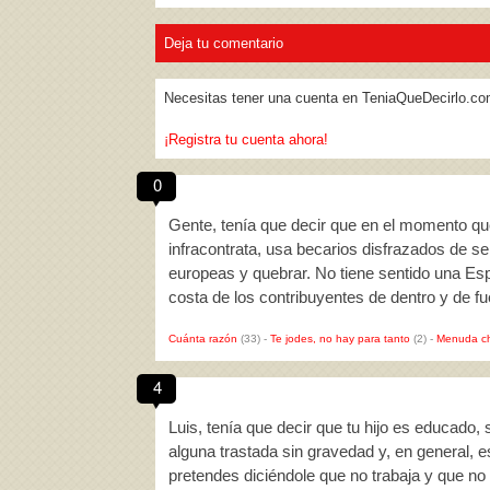
Deja tu comentario
Necesitas tener una cuenta en TeniaQueDecirlo.co
¡Registra tu cuenta ahora!
0
Gente, tenía que decir que en el momento q
infracontrata, usa becarios disfrazados de se
europeas y quebrar. No tiene sentido una Es
costa de los contribuyentes de dentro y de f
Cuánta razón
(33)
-
Te jodes, no hay para tanto
(2)
-
Menuda c
4
Luis, tenía que decir que tu hijo es educado
alguna trastada sin gravedad y, en general, 
pretendes diciéndole que no trabaja y que no