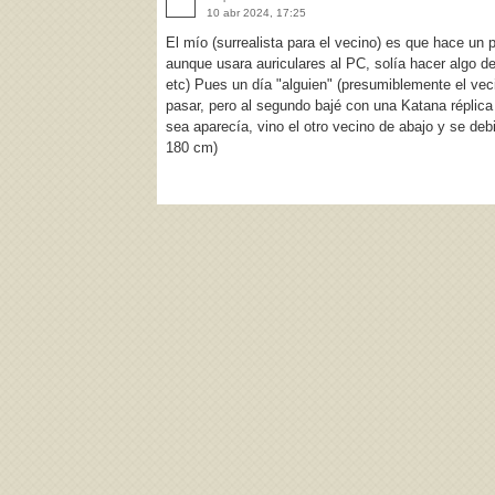
10 abr 2024, 17:25
El mío (surrealista para el vecino) es que hace un p
aunque usara auriculares al PC, solía hacer algo de 
etc) Pues un día "alguien" (presumiblemente el veci
pasar, pero al segundo bajé con una Katana réplica 
sea aparecía, vino el otro vecino de abajo y se deb
180 cm)