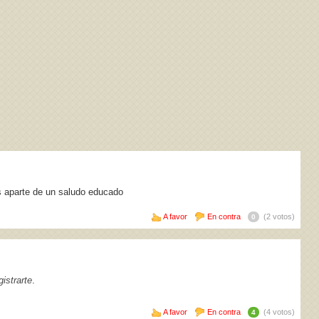
os aparte de un saludo educado
A favor
En contra
(2 votos)
0
istrarte
.
A favor
En contra
(4 votos)
4