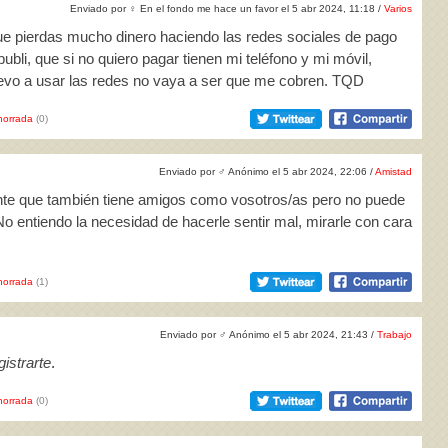
Enviado por
♀
En el fondo me hace un favor el 5 abr 2024, 11:18 /
Varios
ue pierdas mucho dinero haciendo las redes sociales de pago
ubli, que si no quiero pagar tienen mi teléfono y mi móvil,
trevo a usar las redes no vaya a ser que me cobren. TQD
horrada
(0)
Enviado por
♂
Anónimo el 5 abr 2024, 22:06 /
Amistad
ente que también tiene amigos como vosotros/as pero no puede
 No entiendo la necesidad de hacerle sentir mal, mirarle con cara
horrada
(1)
Enviado por
♂
Anónimo el 5 abr 2024, 21:43 /
Trabajo
istrarte
.
horrada
(0)