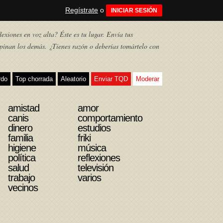
Regístrate
o
INICIAR SESIÓN
exiones en voz alta? Éste es tu lugar. Envía tus
pinan los demás. ¿Tienes razón o deberías tomártelo con
rdo
Top chorrada
Aleatorio
Enviar TQD
Moderar
amistad
amor
canis
comportamiento
dinero
estudios
familia
friki
higiene
música
política
reflexiones
salud
televisión
trabajo
varios
vecinos