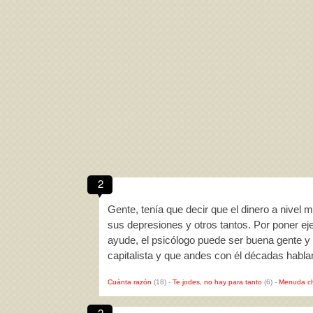
2
Gente, tenía que decir que el dinero a nivel 
sus depresiones y otros tantos. Por poner ej
ayude, el psicólogo puede ser buena gente y q
capitalista y que andes con él décadas habl
Cuánta razón
(18)
-
Te jodes, no hay para tanto
(6)
-
Menuda c
2