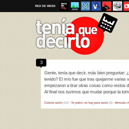
RED DE WEBS
3
Por favor, respeta las
reglas al enviar un TQD
Gente, tenía que decir, más bien preguntar: ¿
tenido? El mío fue que tras quejarme varias ve
empezaron a tirar otras cosas como restos d
Al final nos tuvimos que mudar porque la to
Cuánta razón
(14)
-
Te jodes, no hay para tanto
(3)
-
Menuda c