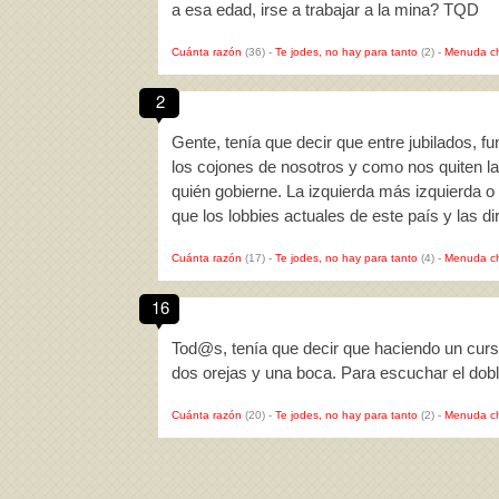
a esa edad, irse a trabajar a la mina? TQD
Cuánta razón
(36)
-
Te jodes, no hay para tanto
(2)
-
Menuda c
2
Gente, tenía que decir que entre jubilados, 
los cojones de nosotros y como nos quiten l
quién gobierne. La izquierda más izquierda
que los lobbies actuales de este país y las 
Cuánta razón
(17)
-
Te jodes, no hay para tanto
(4)
-
Menuda c
16
Tod@s, tenía que decir que haciendo un curs
dos orejas y una boca. Para escuchar el do
Cuánta razón
(20)
-
Te jodes, no hay para tanto
(2)
-
Menuda c