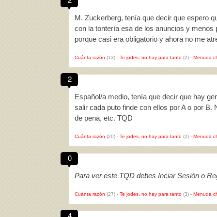
M. Zuckerberg, tenía que decir que espero q
con la tontería esa de los anuncios y menos p
porque casi era obligatorio y ahora no me a
Cuánta razón
(13)
-
Te jodes, no hay para tanto
(2)
-
Menuda c
2
Español/a medio, tenía que decir que hay g
salir cada puto finde con ellos por A o por B.
de pena, etc. TQD
Cuánta razón
(20)
-
Te jodes, no hay para tanto
(2)
-
Menuda c
0
Para ver este TQD debes
Inciar Sesión
o
Reg
Cuánta razón
(27)
-
Te jodes, no hay para tanto
(3)
-
Menuda c
4