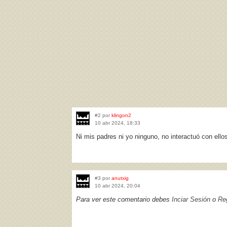
#2 por
klingon2
10 abr 2024, 18:33
Ni mis padres ni yo ninguno, no interactuó con ell
#3 por
anutxig
10 abr 2024, 20:04
Para ver este comentario debes
Inciar Sesión
o
Reg