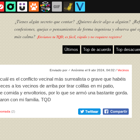
¿Tienes algún secreto que contar? ¿Quieres decir algo a alguien? ¿Refl
confesiones, quejas o pensamientos de forma ingeniosa y observa qué o
más calma?
¡Envíanos tu TQD, es fácil, rápido y no requiere registro!
Últimos
Top de acuerdo
Top desacue
Enviado por
♂
Anónimo el 9 abr 2024, 04:02 /
Vecinos
cuál es el conflicto vecinal más surrealista o grave que habéis
ces a los vecinos de arriba por tirar colillas en mi patio,
e comida y envoltorios, por lo que se armó una bastante gorda.
maron con mi familia. TQD
TQD
horrada
(2)