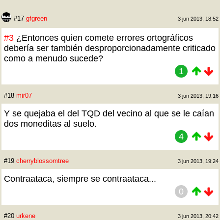
#17
gfgreen
3 jun 2013, 18:52
#3
¿Entonces quien comete errores ortográficos
debería ser también desproporcionadamente criticado
como a menudo sucede?
1
#18
mir07
3 jun 2013, 19:16
Y se quejaba el del TQD del vecino al que se le caían
dos moneditas al suelo.
4
#19
cherryblossomtree
3 jun 2013, 19:24
Contraataca, siempre se contraataca...
0
#20
urkene
3 jun 2013, 20:42