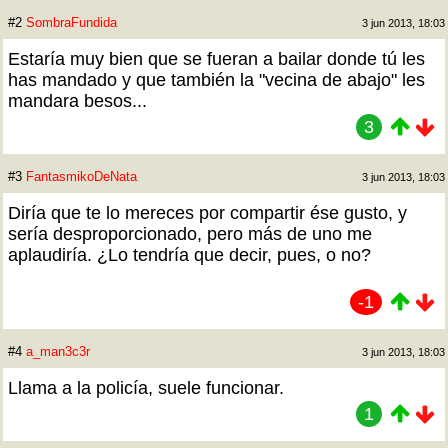
#2
SombraFundida
3 jun 2013, 18:03
Estaría muy bien que se fueran a bailar donde tú les
has mandado y que también la "vecina de abajo" les
mandara besos...
3
#3
FantasmikoDeNata
3 jun 2013, 18:03
Diría que te lo mereces por compartir ése gusto, y
sería desproporcionado, pero más de uno me
aplaudiría. ¿Lo tendría que decir, pues, o no?
-1
#4
a_man3c3r
3 jun 2013, 18:03
Llama a la policía, suele funcionar.
1