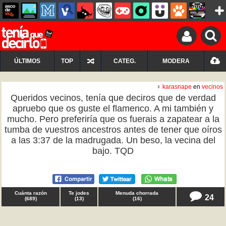
ÚLTIMOS
TOP
CATEG.
MODERA
♀
karasnape
en
vecinos
Queridos vecinos, tenía que deciros que de verdad
apruebo que os guste el flamenco. A mi también y
mucho. Pero preferiría que os fuerais a zapatear a la
tumba de vuestros ancestros antes de tener que oíros
a las 3:37 de la madrugada. Un beso, la vecina del
bajo. TQD
Cuánta razón
Te jodes
Menuda chorrada
24
(
689
)
(
13
)
(
16
)