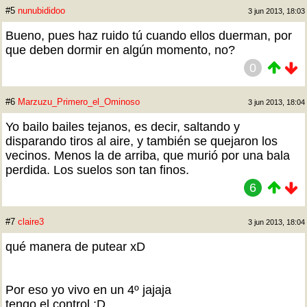
#5
nunubididoo
3 jun 2013, 18:03
Bueno, pues haz ruido tú cuando ellos duerman, por
que deben dormir en algún momento, no?
0
#6
Marzuzu_Primero_el_Ominoso
3 jun 2013, 18:04
Yo bailo bailes tejanos, es decir, saltando y
disparando tiros al aire, y también se quejaron los
vecinos. Menos la de arriba, que murió por una bala
perdida. Los suelos son tan finos.
6
#7
claire3
3 jun 2013, 18:04
qué manera de putear xD
Por eso yo vivo en un 4º jajaja
tengo el control ;D