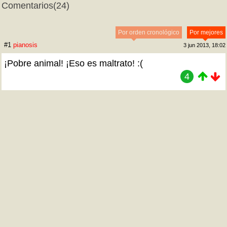
Comentarios
(24)
Por orden cronológico
Por mejores
#1
pianosis
3 jun 2013, 18:02
¡Pobre animal! ¡Eso es maltrato! :(
4