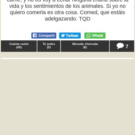
vida y los sentimientos de los animales. Si yo no
quiero comerla es otra cosa. Comed, que estáis
adelgazando. TQD
Cuánta razón
Te jodes
Menuda chorrada
7
(
49
)
(
5
)
(
8
)
♀ Noe.C.H. en
comportamiento
Para ver este TQD debes
Inciar Sesión
o
Registrarte
.
Cuánta razón
Te jodes
Menuda chorrada
3
(
46
)
(
7
)
(
1
)
♀ Jelena en
comportamiento
A quien me lea, tenía que decir que en mi barrio hay
mayoría musulmana y prácticamente se ha producido
un cambio cultural. El otro día, volviendo a casa, me