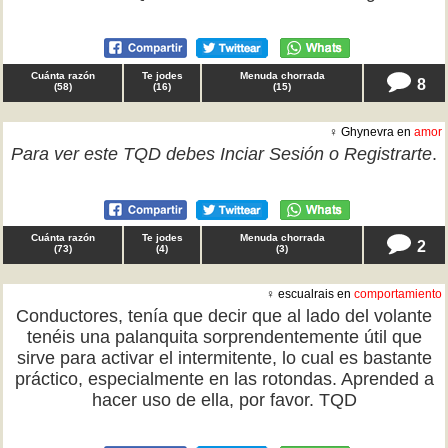
Cuánta razón
Te jodes
Menuda chorrada
8
(
58
)
(
16
)
(
15
)
♀ Ghynevra en
amor
Para ver este TQD debes
Inciar Sesión
o
Registrarte
.
Cuánta razón
Te jodes
Menuda chorrada
2
(
73
)
(
4
)
(
3
)
♀ escualrais en
comportamiento
Conductores, tenía que decir que al lado del volante
tenéis una palanquita sorprendentemente útil que
sirve para activar el intermitente, lo cual es bastante
práctico, especialmente en las rotondas. Aprended a
hacer uso de ella, por favor. TQD