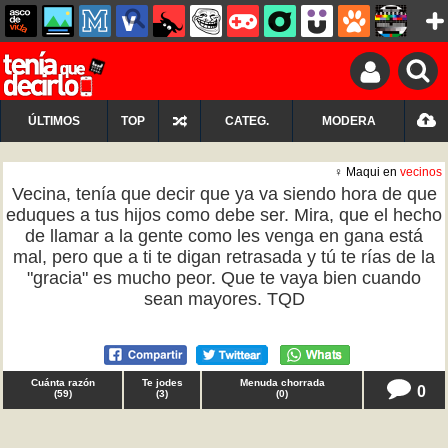
ÚLTIMOS
TOP
CATEG.
MODERA
♀ Maqui en
vecinos
Vecina, tenía que decir que ya va siendo hora de que
eduques a tus hijos como debe ser. Mira, que el hecho
de llamar a la gente como les venga en gana está
mal, pero que a ti te digan retrasada y tú te rías de la
"gracia" es mucho peor. Que te vaya bien cuando
sean mayores. TQD
Cuánta razón
Te jodes
Menuda chorrada
0
(
59
)
(
3
)
(
0
)