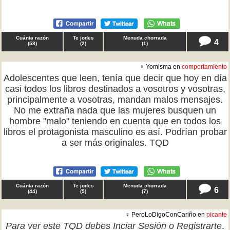
Cuánta razón
Te jodes
Menuda chorrada
4
(
58
)
(
2
)
(
1
)
♀ Yomisma en
comportamiento
Adolescentes que leen, tenía que decir que hoy en día
casi todos los libros destinados a vosotros y vosotras,
principalmente a vosotras, mandan malos mensajes.
No me extraña nada que las mujeres busquen un
hombre "malo" teniendo en cuenta que en todos los
libros el protagonista masculino es así. Podrían probar
a ser más originales. TQD
Cuánta razón
Te jodes
Menuda chorrada
6
(
44
)
(
5
)
(
7
)
♀ PeroLoDigoConCariño en
picante
Para ver este TQD debes
Inciar Sesión
o
Registrarte
.