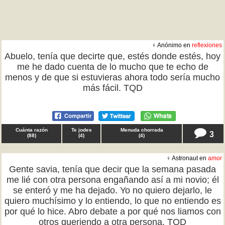
♀ Anónimo en
reflexiones
Abuelo, tenía que decirte que, estés donde estés, hoy
me he dado cuenta de lo mucho que te echo de
menos y de que si estuvieras ahora todo sería mucho
más fácil. TQD
Cuánta razón
Te jodes
Menuda chorrada
3
(
88
)
(
4
)
(
4
)
♀ Astronaut en
amor
Gente savia, tenía que decir que la semana pasada
me lié con otra persona engañando así a mi novio; él
se enteró y me ha dejado. Yo no quiero dejarlo, le
quiero muchísimo y lo entiendo, lo que no entiendo es
por qué lo hice. Abro debate a por qué nos liamos con
otros queriendo a otra persona. TQD