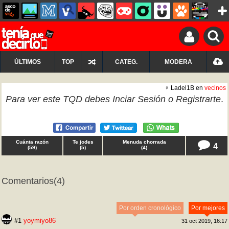
ÚLTIMOS
TOP
CATEG.
MODERA
♀ Ladel1B en
vecinos
Para ver este TQD debes
Inciar Sesión
o
Registrarte
.
Cuánta razón
Te jodes
Menuda chorrada
4
(
59
)
(
5
)
(
4
)
Comentarios
(4)
Por orden cronológico
Por mejores
#1
yoymiyo86
31 oct 2019, 16:17