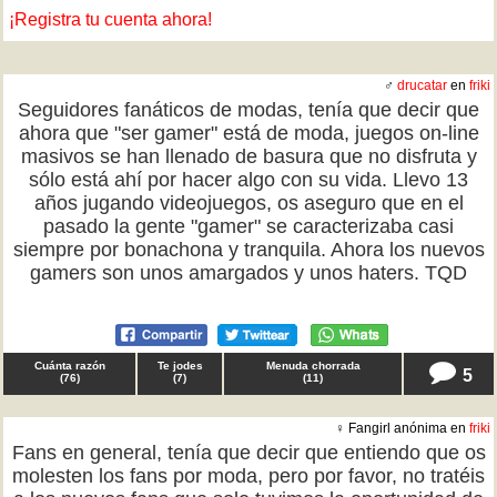
¡Registra tu cuenta ahora!
♂
drucatar
en
friki
Seguidores fanáticos de modas, tenía que decir que
ahora que "ser gamer" está de moda, juegos on-line
masivos se han llenado de basura que no disfruta y
sólo está ahí por hacer algo con su vida. Llevo 13
años jugando videojuegos, os aseguro que en el
pasado la gente "gamer" se caracterizaba casi
siempre por bonachona y tranquila. Ahora los nuevos
gamers son unos amargados y unos haters. TQD
Cuánta razón
Te jodes
Menuda chorrada
5
(
76
)
(
7
)
(
11
)
♀ Fangirl anónima en
friki
Fans en general, tenía que decir que entiendo que os
molesten los fans por moda, pero por favor, no tratéis