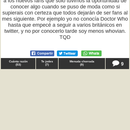
a los nuevos fans que solo tuvimos la oportunidad de
conocer algo cuando se puso de moda como si
supierais con certeza que todos dejarán de ser fans al
mes siguiente. Por ejemplo yo no conocía Doctor Who
hasta que empecé a seguir a varios británicos en
twitter, y no por conocerlo tarde soy menos whovian.
TQD
Cuánta razón
Te jodes
Menuda chorrada
9
(
53
)
(
7
)
(
9
)