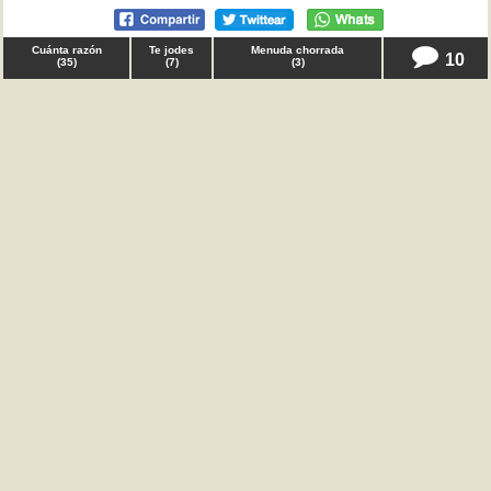
Cuánta razón
Te jodes
Menuda chorrada
10
(
35
)
(
7
)
(
3
)