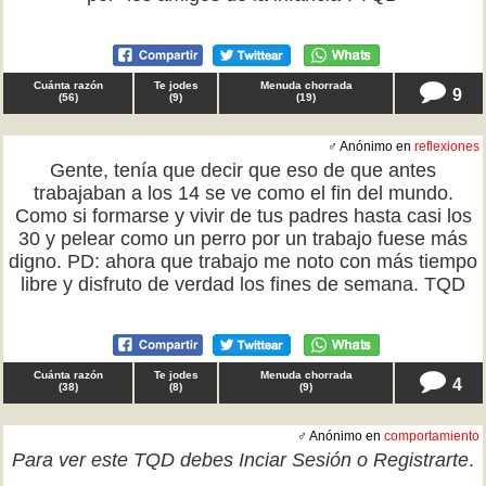
Cuánta razón
Te jodes
Menuda chorrada
9
(
56
)
(
9
)
(
19
)
♂ Anónimo en
reflexiones
Gente, tenía que decir que eso de que antes
trabajaban a los 14 se ve como el fin del mundo.
Como si formarse y vivir de tus padres hasta casi los
30 y pelear como un perro por un trabajo fuese más
digno. PD: ahora que trabajo me noto con más tiempo
libre y disfruto de verdad los fines de semana. TQD
Cuánta razón
Te jodes
Menuda chorrada
4
(
38
)
(
8
)
(
9
)
♂ Anónimo en
comportamiento
Para ver este TQD debes
Inciar Sesión
o
Registrarte
.