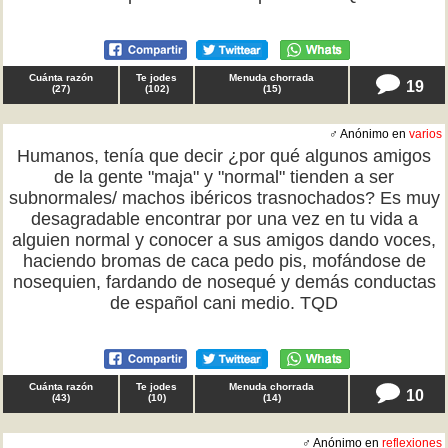
Cuánta razón
Te jodes
Menuda chorrada
19
(
27
)
(
102
)
(
15
)
♂ Anónimo en
varios
Humanos, tenía que decir ¿por qué algunos amigos
de la gente "maja" y "normal" tienden a ser
subnormales/ machos ibéricos trasnochados? Es muy
desagradable encontrar por una vez en tu vida a
alguien normal y conocer a sus amigos dando voces,
haciendo bromas de caca pedo pis, mofándose de
nosequien, fardando de nosequé y demás conductas
de español cani medio. TQD
Cuánta razón
Te jodes
Menuda chorrada
10
(
43
)
(
10
)
(
14
)
♂ Anónimo en
reflexiones