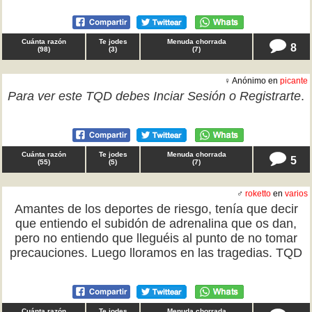
Cuánta razón
Te jodes
Menuda chorrada
8
(
98
)
(
3
)
(
7
)
♀ Anónimo en
picante
Para ver este TQD debes
Inciar Sesión
o
Registrarte
.
Cuánta razón
Te jodes
Menuda chorrada
5
(
55
)
(
5
)
(
7
)
♂
roketto
en
varios
Amantes de los deportes de riesgo, tenía que decir
que entiendo el subidón de adrenalina que os dan,
pero no entiendo que lleguéis al punto de no tomar
precauciones. Luego lloramos en las tragedias. TQD
Cuánta razón
Te jodes
Menuda chorrada