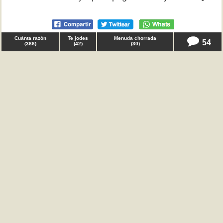
Cuánta razón
Te jodes
Menuda chorrada
54
(
366
)
(
42
)
(
30
)