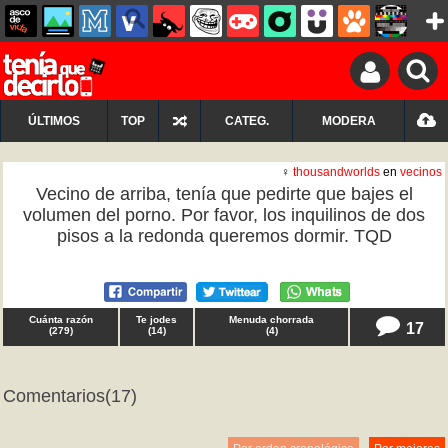
ÚLTIMOS
TOP
CATEG.
MODERA
♀
thousandworlds
en
vecinos
Vecino de arriba, tenía que pedirte que bajes el
volumen del porno. Por favor, los inquilinos de dos
pisos a la redonda queremos dormir. TQD
Cuánta razón
Te jodes
Menuda chorrada
17
(
279
)
(
14
)
(
4
)
Comentarios
(17)