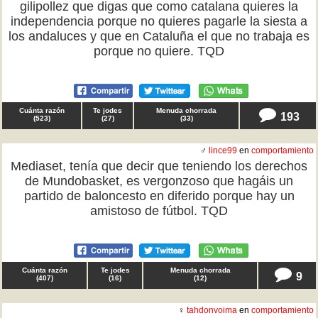
gilipollez que digas que como catalana quieres la
independencia porque no quieres pagarle la siesta a
los andaluces y que en Cataluña el que no trabaja es
porque no quiere. TQD
Cuánta razón
Te jodes
Menuda chorrada
193
(
523
)
(
27
)
(
33
)
♂
lince99
en
comportamiento
Mediaset, tenía que decir que teniendo los derechos
de Mundobasket, es vergonzoso que hagáis un
partido de baloncesto en diferido porque hay un
amistoso de fútbol. TQD
Cuánta razón
Te jodes
Menuda chorrada
9
(
407
)
(
16
)
(
12
)
♀
tahdonvoima
en
comportamiento