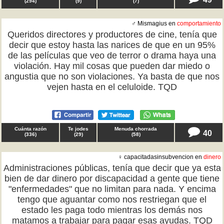
(
294
)
(
9
)
(
7
)
♂ Mismagius en
comportamiento
Queridos directores y productores de cine, tenía que
decir que estoy hasta las narices de que en un 95%
de las películas que veo de terror o drama haya una
violación. Hay mil cosas que pueden dar miedo o
angustia que no son violaciones. Ya basta de que nos
vejen hasta en el celuloide. TQD
Cuánta razón
Te jodes
Menuda chorrada
40
(
336
)
(
29
)
(
58
)
♀ capacitadasinsubvencion en
dinero
Administraciones públicas, tenía que decir que ya esta
bien de dar dinero por discapacidad a gente que tiene
"enfermedades" que no limitan para nada. Y encima
tengo que aguantar como nos restriegan que el
estado les paga todo mientras los demás nos
matamos a trabajar para pagar esas ayudas. TQD