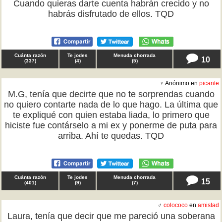
Cuando quieras darte cuenta habrán crecido y no
habrás disfrutado de ellos. TQD
Cuánta razón
Te jodes
Menuda chorrada
10
(
337
)
(
4
)
(
5
)
♀ Anónimo en
picante
M.G, tenía que decirte que no te sorprendas cuando
no quiero contarte nada de lo que hago. La última que
te expliqué con quien estaba liada, lo primero que
hiciste fue contárselo a mi ex y ponerme de puta para
arriba. Ahí te quedas. TQD
Cuánta razón
Te jodes
Menuda chorrada
15
(
401
)
(
9
)
(
7
)
♂
colococo
en
amistad
Laura, tenía que decir que me pareció una soberana