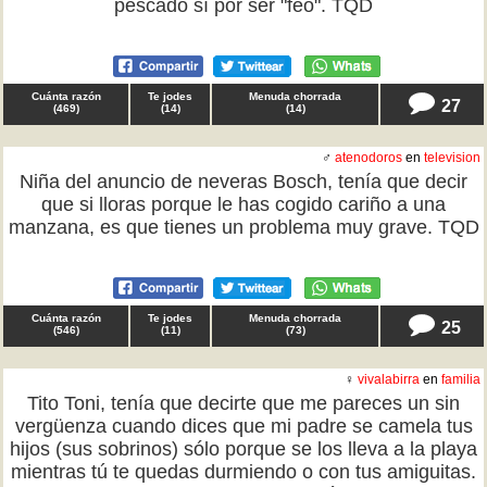
pescado sí por ser "feo". TQD
Cuánta razón
Te jodes
Menuda chorrada
27
(
469
)
(
14
)
(
14
)
♂
atenodoros
en
television
Niña del anuncio de neveras Bosch, tenía que decir
que si lloras porque le has cogido cariño a una
manzana, es que tienes un problema muy grave. TQD
Cuánta razón
Te jodes
Menuda chorrada
25
(
546
)
(
11
)
(
73
)
♀
vivalabirra
en
familia
Tito Toni, tenía que decirte que me pareces un sin
vergüenza cuando dices que mi padre se camela tus
hijos (sus sobrinos) sólo porque se los lleva a la playa
mientras tú te quedas durmiendo o con tus amiguitas.