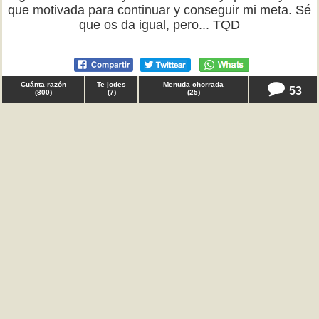
que motivada para continuar y conseguir mi meta. Sé
que os da igual, pero... TQD
Cuánta razón
Te jodes
Menuda chorrada
53
(
800
)
(
7
)
(
25
)