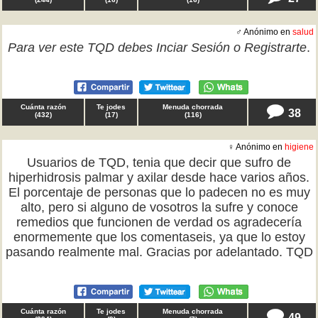
♂ Anónimo en
salud
Para ver este TQD debes
Inciar Sesión
o
Registrarte
.
Cuánta razón
Te jodes
Menuda chorrada
38
(
432
)
(
17
)
(
116
)
♀ Anónimo en
higiene
Usuarios de TQD, tenia que decir que sufro de
hiperhidrosis palmar y axilar desde hace varios años.
El porcentaje de personas que lo padecen no es muy
alto, pero si alguno de vosotros la sufre y conoce
remedios que funcionen de verdad os agradecería
enormemente que los comentaseis, ya que lo estoy
pasando realmente mal. Gracias por adelantado. TQD
Cuánta razón
Te jodes
Menuda chorrada
49