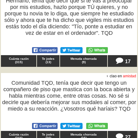
Hermano, tenía que decir que si te vas a preocupar
por mis estudios, hazlo porque TÚ quieres, y no
porque tu novia te lo diga, que siempre he estudiado
sólo y ahora que te ha dicho que vigiles mis estudios
estás todo el día diciendo: "Tío, ponte a estudiar en
vez de estar en el ordenador". TQD
Cuánta razón
Te jodes
Menuda chorrada
17
(
315
)
(
13
)
(
9
)
♀ clao en
amistad
Comunidad TQD, tenía que decir que tengo un
compañero de piso que mastica con la boca abierta y
habla mientras come, entre otras cosas. No sé si
decirle que debería mejorar sus modales al comer, por
miedo a su reacción. ¿Vosotros qué haríais? TQD
Cuánta razón
Te jodes
Menuda chorrada
27
(
244
)
(
16
)
(
16
)