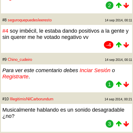
2
#8
seguroquepuedesleeresto
14 sep 2014, 00:11
#4
soy imbécil, le estaba dando positivos a la gente y
sin querer me he votado negativo vv
-4
#9
Chino_cudeiro
14 sep 2014, 00:11
Para ver este comentario debes
Inciar Sesión
o
Registrarte
.
1
#10
IllegitimisNilCarborundum
14 sep 2014, 00:21
Musicalmente hablando es un sonido desagradable
¿no?
3