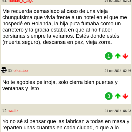
#2
mueble_o_algo
24 oct 2014, 02:03
Me recuerda demasiado al caso de una vieja
chunguísima que vivía frente a un hotel en el que me
hospedé en Holanda, la hija puta fumaba como un
carretero y la gracia estaba en que al no haber
persianas siempre la veíamos. Estés donde estés
(muerta seguro), descansa en paz, vieja zorra.
1
#3
ellosabe
24 oct 2014, 02:46
No te agobies pelirroja, solo cierra bien puertas y
ventanas y listo
3
#4
awaltz
24 oct 2014, 06:23
Yo no sé si pensar que las fabrican a todas en masa y
reparten unas cuantas en cada ciudad, o que a lo