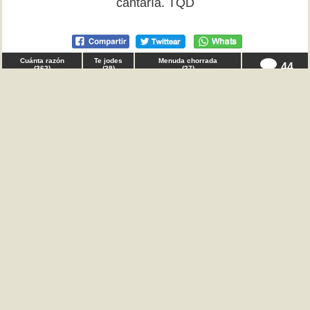
cantaría. TQD
Cuánta razón
Te jodes
Menuda chorrada
44
(
362
)
(
29
)
(
27
)
♂ Anónimo en
salud
Gente y sobretodo jóvenes, tenía que decir que, de
verdad, merece más la pena esperar el puto tiempo
que haga falta para cometer una imprudencia, antes
de no ser consciente y cometerla. Lo aviso, ya que
mañana sabré si tengo VIH o si me libro, y si logro
salvarme, sobreviviré siempre por quienes sufren algo
tan horrible y que aún no tiene cura. TQD
Cuánta razón
Te jodes
Menuda chorrada
32
(
339
)
(
23
)
(
6
)
♀ Desecha en
amor