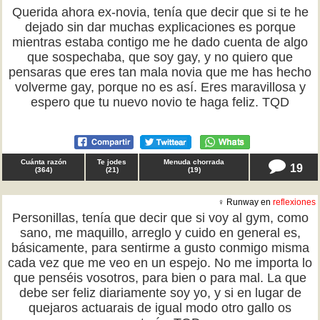
Querida ahora ex-novia, tenía que decir que si te he
dejado sin dar muchas explicaciones es porque
mientras estaba contigo me he dado cuenta de algo
que sospechaba, que soy gay, y no quiero que
pensaras que eres tan mala novia que me has hecho
volverme gay, porque no es así. Eres maravillosa y
espero que tu nuevo novio te haga feliz. TQD
Cuánta razón
Te jodes
Menuda chorrada
19
(
364
)
(
21
)
(
19
)
♀ Runway en
reflexiones
Personillas, tenía que decir que si voy al gym, como
sano, me maquillo, arreglo y cuido en general es,
básicamente, para sentirme a gusto conmigo misma
cada vez que me veo en un espejo. No me importa lo
que penséis vosotros, para bien o para mal. La que
debe ser feliz diariamente soy yo, y si en lugar de
quejaros actuarais de igual modo otro gallo os