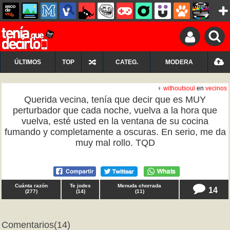
ÚLTIMOS
TOP
CATEG.
MODERA
♀
withoutsoul
en
vecinos
Querida vecina, tenía que decir que es MUY
perturbador que cada noche, vuelva a la hora que
vuelva, esté usted en la ventana de su cocina
fumando y completamente a oscuras. En serio, me da
muy mal rollo. TQD
Cuánta razón
Te jodes
Menuda chorrada
14
(
277
)
(
14
)
(
11
)
Comentarios
(14)