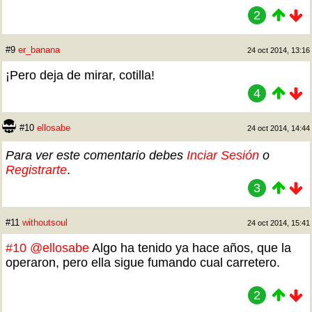
2
#9
er_banana
24 oct 2014, 13:16
¡Pero deja de mirar, cotilla!
4
#10
ellosabe
24 oct 2014, 14:44
Para ver este comentario debes
Inciar Sesión
o
Registrarte
.
3
#11
withoutsoul
24 oct 2014, 15:41
#10
@ellosabe
Algo ha tenido ya hace años, que la
operaron, pero ella sigue fumando cual carretero.
2