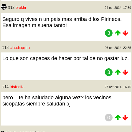
#12
brekhi
24 oct 2014, 17:59
Seguro q vives n un pais mas arriba d los Pirineos.
Esa imagen m suena tanto!
3
#13
claudiapijita
26 oct 2014, 22:55
Lo que son capaces de hacer por tal de no gastar luz.
3
#14
tristecita
27 oct 2014, 16:46
pero... te ha saludado alguna vez? los vecinos
sicopatas siempre saludan :(
0