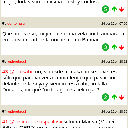
mejor, todas son la misma... estoy confusa.
5
#5
dorito_azul
24 oct 2014, 07:06
Que no es eso, mujer...tu vecina vela por ti amparada
en la oscuridad de la noche, como Batman.
3
#6
withoutsoul
24 oct 2014, 10:12
#3
@ellosabe
no, si desde mi casa no se la ve, es
sólo que para volver a la mía tengo que pasar por
delante de la suya y siempre está ahí, no falla.
Duda... ¿por qué "no te agobies pelirroja"?
2
#7
withoutsoul
24 oct 2014, 10:13
#1
@pepitoeldelospalitosii
si fuera Marisa (Mariví
Bilbao, QEPD) no me preocupaba jajajaja no me