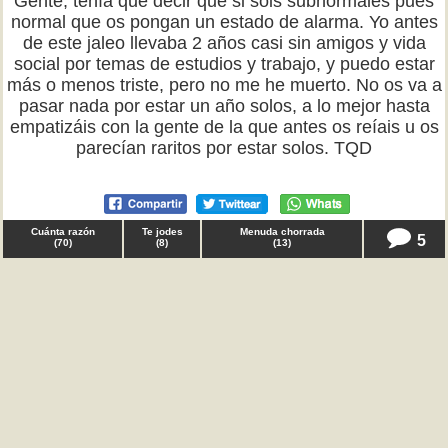
Gente, tenía que decir que si sois subnormales pues
normal que os pongan un estado de alarma. Yo antes
de este jaleo llevaba 2 años casi sin amigos y vida
social por temas de estudios y trabajo, y puedo estar
más o menos triste, pero no me he muerto. No os va a
pasar nada por estar un año solos, a lo mejor hasta
empatizáis con la gente de la que antes os reíais u os
parecían raritos por estar solos. TQD
Cuánta razón
Te jodes
Menuda chorrada
5
(
70
)
(
8
)
(
13
)