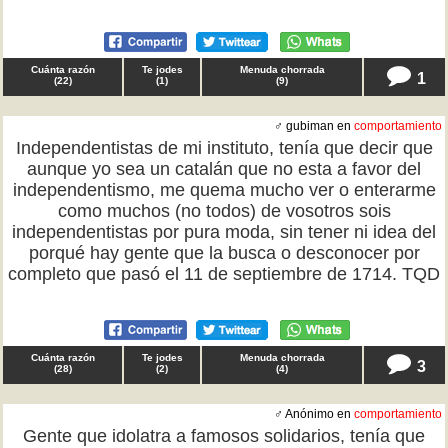
Cuánta razón
Te jodes
Menuda chorrada
1
(
22
)
(
1
)
(
9
)
♂ gubiman en
comportamiento
Independentistas de mi instituto, tenía que decir que
aunque yo sea un catalán que no esta a favor del
independentismo, me quema mucho ver o enterarme
como muchos (no todos) de vosotros sois
independentistas por pura moda, sin tener ni idea del
porqué hay gente que la busca o desconocer por
completo que pasó el 11 de septiembre de 1714. TQD
Cuánta razón
Te jodes
Menuda chorrada
3
(
28
)
(
2
)
(
4
)
♂ Anónimo en
comportamiento
Gente que idolatra a famosos solidarios, tenía que