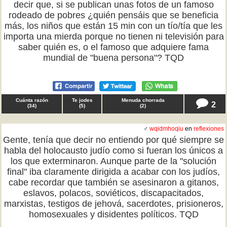
decir que, si se publican unas fotos de un famoso
rodeado de pobres ¿quién pensáis que se beneficia
más, los niños que están 15 min con un tío/tía que les
importa una mierda porque no tienen ni televisión para
saber quién es, o el famoso que adquiere fama
mundial de "buena persona"? TQD
Cuánta razón
Te jodes
Menuda chorrada
2
(
34
)
(
5
)
(
2
)
♂
wqidmhoqiu
en
reflexiones
Gente, tenía que decir no entiendo por qué siempre se
habla del holocausto judío como si fueran los únicos a
los que exterminaron. Aunque parte de la "solución
final" iba claramente dirigida a acabar con los judíos,
cabe recordar que también se asesinaron a gitanos,
eslavos, polacos, soviéticos, discapacitados,
marxistas, testigos de jehová, sacerdotes, prisioneros,
homosexuales y disidentes políticos. TQD