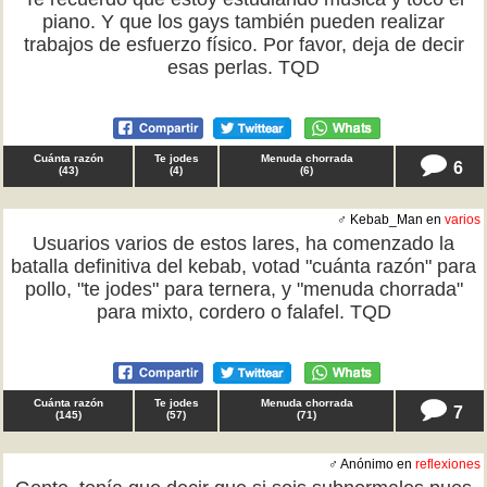
piano. Y que los gays también pueden realizar
trabajos de esfuerzo físico. Por favor, deja de decir
esas perlas. TQD
Cuánta razón
Te jodes
Menuda chorrada
6
(
43
)
(
4
)
(
6
)
♂ Kebab_Man en
varios
Usuarios varios de estos lares, ha comenzado la
batalla definitiva del kebab, votad "cuánta razón" para
pollo, "te jodes" para ternera, y "menuda chorrada"
para mixto, cordero o falafel. TQD
Cuánta razón
Te jodes
Menuda chorrada
7
(
145
)
(
57
)
(
71
)
♂ Anónimo en
reflexiones