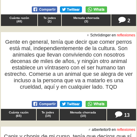
Cuánta razón
Te jodes
Menuda chorrada
2
(
48
)
(
2
)
(
3
)
♀ Schrödinger en
reflexiones
Gente en general, tenía que decir que comer perros
está mal, independientemente de la cultura. Son
animales que llevan conviviendo con nosotros
decenas de miles de años, y ningún otro animal
establece un víntrasero con el ser humano tan
estrecho. Comerse a un animal que se alegra de ver
incluso a la persona que va a matarlo es una
crueldad, aquí y en cualquier lado. TQD
Cuánta razón
Te jodes
Menuda chorrada
13
(
65
)
(
19
)
(
10
)
♂ alberteitor9 en
reflexiones
Canis y chonis de mi curso, tenía que deciros que sí,