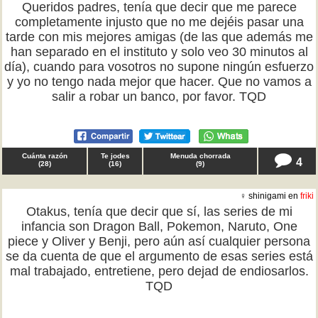
Queridos padres, tenía que decir que me parece
completamente injusto que no me dejéis pasar una
tarde con mis mejores amigas (de las que además me
han separado en el instituto y solo veo 30 minutos al
día), cuando para vosotros no supone ningún esfuerzo
y yo no tengo nada mejor que hacer. Que no vamos a
salir a robar un banco, por favor. TQD
Cuánta razón
Te jodes
Menuda chorrada
4
(
28
)
(
16
)
(
9
)
♀ shinigami en
friki
Otakus, tenía que decir que sí, las series de mi
infancia son Dragon Ball, Pokemon, Naruto, One
piece y Oliver y Benji, pero aún así cualquier persona
se da cuenta de que el argumento de esas series está
mal trabajado, entretiene, pero dejad de endiosarlos.
TQD