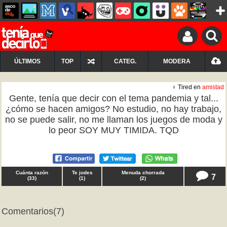
ÚLTIMOS
TOP
CATEG.
MODERA
♀ Tired en
amistad
Gente, tenía que decir con el tema pandemia y tal...
¿cómo se hacen amigos? No estudio, no hay trabajo,
no se puede salir, no me llaman los juegos de moda y
lo peor SOY MUY TIMIDA. TQD
Cuánta razón
Te jodes
Menuda chorrada
7
(
33
)
(
1
)
(
2
)
Comentarios
(7)