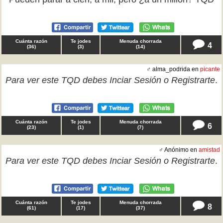
Cuánta razón
Te jodes
Menuda chorrada
4
(
36
)
(
3
)
(
14
)
♂ alma_podrida en
picante
Para ver este TQD debes
Inciar Sesión
o
Registrarte
.
Cuánta razón
Te jodes
Menuda chorrada
6
(
23
)
(
1
)
(
7
)
♂ Anónimo en
amistad
Para ver este TQD debes
Inciar Sesión
o
Registrarte
.
Cuánta razón
Te jodes
Menuda chorrada
8
(
61
)
(
17
)
(
37
)