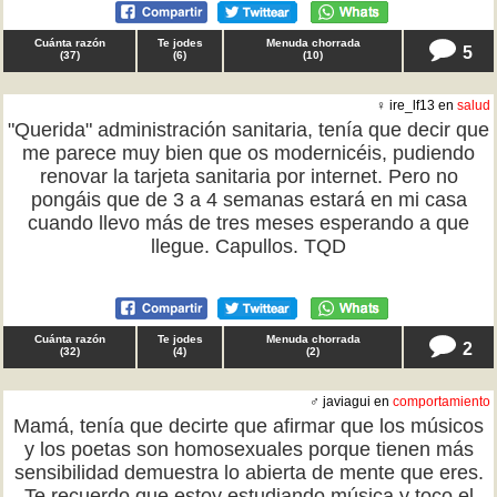
Cuánta razón
Te jodes
Menuda chorrada
5
(
37
)
(
6
)
(
10
)
♀ ire_lf13 en
salud
"Querida" administración sanitaria, tenía que decir que
me parece muy bien que os modernicéis, pudiendo
renovar la tarjeta sanitaria por internet. Pero no
pongáis que de 3 a 4 semanas estará en mi casa
cuando llevo más de tres meses esperando a que
llegue. Capullos. TQD
Cuánta razón
Te jodes
Menuda chorrada
2
(
32
)
(
4
)
(
2
)
♂ javiagui en
comportamiento
Mamá, tenía que decirte que afirmar que los músicos
y los poetas son homosexuales porque tienen más
sensibilidad demuestra lo abierta de mente que eres.
Te recuerdo que estoy estudiando música y toco el