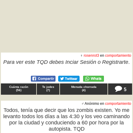
♀
rosenrot3
en
comportamiento
Para ver este TQD debes
Inciar Sesión
o
Registrarte
.
Cuánta razón
Te jodes
Menuda chorrada
5
(
56
)
(
7
)
(
4
)
♂ Anónimo en
comportamiento
Todos, tenía que decir que los zombis existen. Yo me
levanto todos los días a las 4:30 y los veo caminando
por la ciudad y conduciendo a 60 por hora por la
autopista. TQD