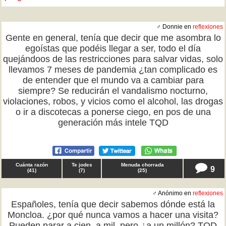
♂ Donnie en
reflexiones
Gente en general, tenía que decir que me asombra lo
egoístas que podéis llegar a ser, todo el día
quejándoos de las restricciones para salvar vidas, solo
llevamos 7 meses de pandemia ¿tan complicado es
de entender que el mundo va a cambiar para
siempre? Se reducirán el vandalismo nocturno,
violaciones, robos, y vicios como el alcohol, las drogas
o ir a discotecas a ponerse ciego, en pos de una
generación más intele TQD
Cuánta razón
Te jodes
Menuda chorrada
9
(
41
)
(
7
)
(
25
)
♂ Anónimo en
reflexiones
Españoles, tenía que decir sabemos dónde está la
Moncloa. ¿por qué nunca vamos a hacer una visita?
Pueden parar a cien, a mil, pero ¿a un millón? TQD