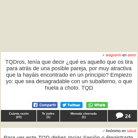
♀
wagnerin
en
amor
TQDros, tenía que decir ¿qué es aquello que os tira
para atrás de una posible pareja, por muy atractiva
que la hayáis encontrado en un principio? Empiezo
yo: que sea desagradable con un subalterno, o que
huela a choto. TQD
Cuánta razón
Te jodes
Menuda chorrada
24
(
25
)
(
1
)
(
1
)
♂ Anónimo en
salud
Para ver este TQD debes
Inciar Sesión
o
Registrarte
.