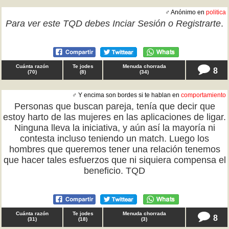
♂ Anónimo en
politica
Para ver este TQD debes
Inciar Sesión
o
Registrarte
.
Cuánta razón
Te jodes
Menuda chorrada
8
(
70
)
(
8
)
(
34
)
♂ Y encima son bordes si te hablan en
comportamiento
Personas que buscan pareja, tenía que decir que
estoy harto de las mujeres en las aplicaciones de ligar.
Ninguna lleva la iniciativa, y aún así la mayoría ni
contesta incluso teniendo un match. Luego los
hombres que queremos tener una relación tenemos
que hacer tales esfuerzos que ni siquiera compensa el
beneficio. TQD
Cuánta razón
Te jodes
Menuda chorrada
8
(
31
)
(
18
)
(
3
)