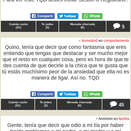
Cuánta razón
Te jodes
Menuda chorrada
5
(
31
)
(
3
)
(
8
)
♀
komodin0
en
comportamiento
Quino, tenía que decir que como fantasma que eres
entiendo que tengas que destacar y ser mucho mejor
que el resto en cualquier cosa, pero es hora de que te
des cuenta de que decirle a la chica que te gusta que
tú estás muchísimo peor de la ansiedad que ella no es
manera de ligar. Así no. TQD
Cuánta razón
Te jodes
Menuda chorrada
45
(
31
)
(
2
)
(
0
)
♂ Anónimo en
familia
Gente, tenía que decir que odio a mi tía por haber