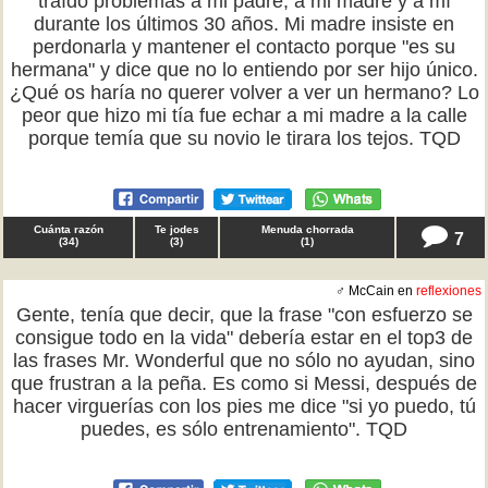
traído problemas a mi padre, a mi madre y a mí
durante los últimos 30 años. Mi madre insiste en
perdonarla y mantener el contacto porque "es su
hermana" y dice que no lo entiendo por ser hijo único.
¿Qué os haría no querer volver a ver un hermano? Lo
peor que hizo mi tía fue echar a mi madre a la calle
porque temía que su novio le tirara los tejos. TQD
Cuánta razón
Te jodes
Menuda chorrada
7
(
34
)
(
3
)
(
1
)
♂ McCain en
reflexiones
Gente, tenía que decir, que la frase "con esfuerzo se
consigue todo en la vida" debería estar en el top3 de
las frases Mr. Wonderful que no sólo no ayudan, sino
que frustran a la peña. Es como si Messi, después de
hacer virguerías con los pies me dice "si yo puedo, tú
puedes, es sólo entrenamiento". TQD