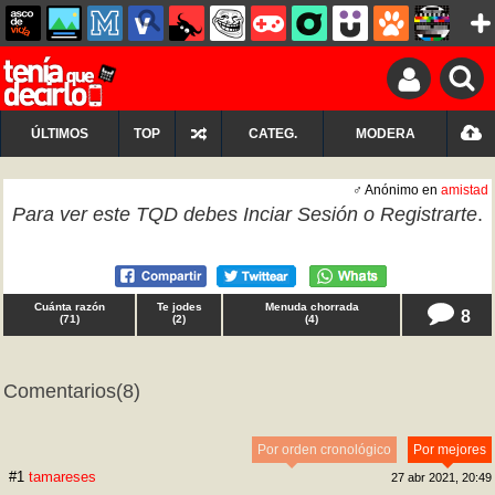
ÚLTIMOS
TOP
CATEG.
MODERA
♂ Anónimo en
amistad
Para ver este TQD debes
Inciar Sesión
o
Registrarte
.
Cuánta razón
Te jodes
Menuda chorrada
8
(
71
)
(
2
)
(
4
)
Comentarios
(8)
Por orden cronológico
Por mejores
#1
tamareses
27 abr 2021, 20:49