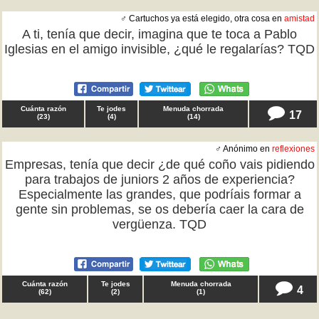
♂ Cartuchos ya está elegido, otra cosa en
amistad
A ti, tenía que decir, imagina que te toca a Pablo
Iglesias en el amigo invisible, ¿qué le regalarías? TQD
Cuánta razón
Te jodes
Menuda chorrada
17
(
23
)
(
4
)
(
14
)
♂ Anónimo en
reflexiones
Empresas, tenía que decir ¿de qué coño vais pidiendo
para trabajos de juniors 2 años de experiencia?
Especialmente las grandes, que podríais formar a
gente sin problemas, se os debería caer la cara de
vergüenza. TQD
Cuánta razón
Te jodes
Menuda chorrada
4
(
62
)
(
2
)
(
1
)