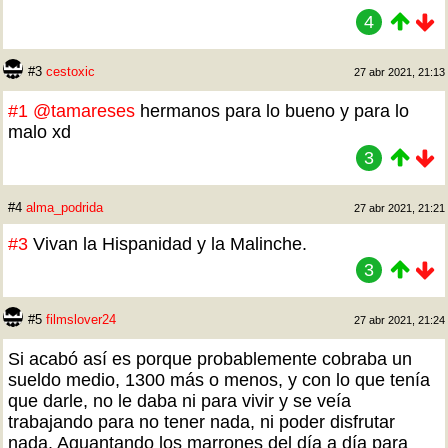
4
#3
cestoxic
27 abr 2021, 21:13
#1
@tamareses
hermanos para lo bueno y para lo
malo xd
3
#4
alma_podrida
27 abr 2021, 21:21
#3
Vivan la Hispanidad y la Malinche.
3
#5
filmslover24
27 abr 2021, 21:24
Si acabó así es porque probablemente cobraba un
sueldo medio, 1300 más o menos, y con lo que tenía
que darle, no le daba ni para vivir y se veía
trabajando para no tener nada, ni poder disfrutar
nada. Aguantando los marrones del día a día para