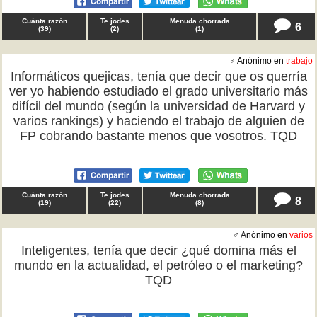
Cuánta razón
Te jodes
Menuda chorrada
6
(
39
)
(
2
)
(
1
)
♂ Anónimo en
trabajo
Informáticos quejicas, tenía que decir que os querría
ver yo habiendo estudiado el grado universitario más
difícil del mundo (según la universidad de Harvard y
varios rankings) y haciendo el trabajo de alguien de
FP cobrando bastante menos que vosotros. TQD
Cuánta razón
Te jodes
Menuda chorrada
8
(
19
)
(
22
)
(
8
)
♂ Anónimo en
varios
Inteligentes, tenía que decir ¿qué domina más el
mundo en la actualidad, el petróleo o el marketing?
TQD