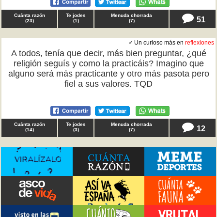
Cuánta razón
Te jodes
Menuda chorrada
51
(
23
)
(
1
)
(
7
)
♂ Un curioso más en
reflexiones
A todos, tenía que decir, más bien preguntar, ¿qué
religión seguís y como la practicáis? Imagino que
alguno será más practicante y otro más pasota pero
fiel a sus valores. TQD
Cuánta razón
Te jodes
Menuda chorrada
12
(
14
)
(
3
)
(
7
)