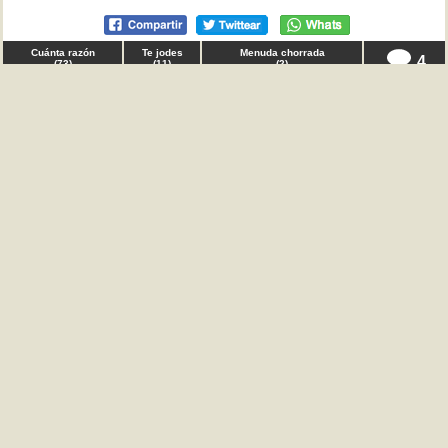
Cuánta razón
Te jodes
Menuda chorrada
4
(
73
)
(
11
)
(
2
)
♂ Anónimo en
reflexiones
Gente, tenía que preguntar, ¿os parece que la
profesión de periodista tiene realmente alguna
utilidad? Según lo veo yo no son más que un atajo de
embusteros y siervos del poder. TQD
Cuánta razón
Te jodes
Menuda chorrada
4
(
63
)
(
1
)
(
6
)
♂ JienenseSolitario en
amistad
Gente de estos lares, tenía que decir, o más bien
preguntar. ¿conocéis alguna manera de conocer
gente y hacer amigos? Vivo en una ciudad no muy
grande y con el covid conocer gente es todavía más
difícil. Agradecería cualquier respuesta en los