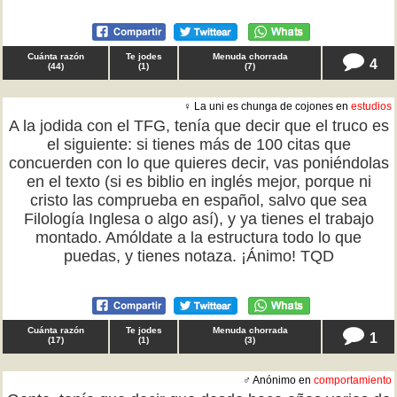
Cuánta razón
Te jodes
Menuda chorrada
4
(
44
)
(
1
)
(
7
)
♀ La uni es chunga de cojones en
estudios
A la jodida con el TFG, tenía que decir que el truco es
el siguiente: si tienes más de 100 citas que
concuerden con lo que quieres decir, vas poniéndolas
en el texto (si es biblio en inglés mejor, porque ni
cristo las comprueba en español, salvo que sea
Filología Inglesa o algo así), y ya tienes el trabajo
montado. Amóldate a la estructura todo lo que
puedas, y tienes notaza. ¡Ánimo! TQD
Cuánta razón
Te jodes
Menuda chorrada
1
(
17
)
(
1
)
(
3
)
♂ Anónimo en
comportamiento