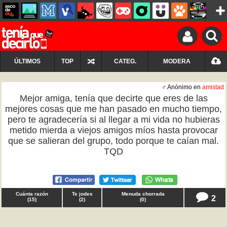
ÚLTIMOS
TOP
CATEG.
MODERA
♂ Anónimo en
amistad
Mejor amiga, tenía que decirte que eres de las
mejores cosas que me han pasado en mucho tiempo,
pero te agradecería si al llegar a mi vida no hubieras
metido mierda a viejos amigos míos hasta provocar
que se salieran del grupo, todo porque te caían mal.
TQD
Cuánta razón
Te jodes
Menuda chorrada
2
(
15
)
(
2
)
(
0
)