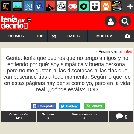
ÚLTIMOS
TOP
CATEG.
MODERA
♀ Anónimo en
amistad
Gente, tenía que deciros que no tengo amigos y no
entiendo por qué: soy simpática y buena persona,
pero no me gustan ni las discotecas ni las tías que
van buscando tíos a todo momento. Según lo que leo
en estas páginas hay gente como yo, pero en la vida
real, ¿dónde estáis? TQD
Cuánta razón
Te jodes
Menuda chorrada
9
(
24
)
(
3
)
(
3
)