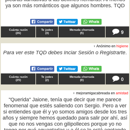
ya son más románticos que algunos hombres. TQD
Cuánta razón
Te jodes
Menuda chorrada
9
(
26
)
(
3
)
(
5
)
♀ Anónimo en
higiene
Para ver este TQD debes
Inciar Sesión
o
Registrarte
.
Cuánta razón
Te jodes
Menuda chorrada
0
(
25
)
(
2
)
(
0
)
♀ mejoramigacabreada en
amistad
"Querida" Jaione, tenía que decir que me parece
fenomenal que estés saliendo con Sergio. Pero a ver
si entiendes que él y yo somos amigos desde los tres
años y siempre hemos quedado para salir por ahí, así
que no nos vengas con gilipolleces porque yo no