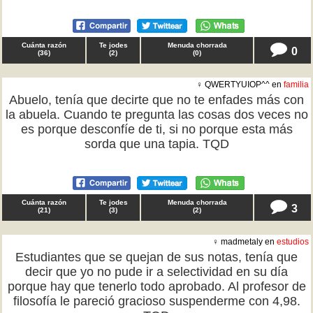
Cuánta razón
Te jodes
Menuda chorrada
0
(
36
)
(
2
)
(
0
)
♀ QWERTYUIOP^^ en
familia
Abuelo, tenía que decirte que no te enfades más con
la abuela. Cuando te pregunta las cosas dos veces no
es porque desconfíe de ti, si no porque esta más
sorda que una tapia. TQD
Cuánta razón
Te jodes
Menuda chorrada
3
(
21
)
(
3
)
(
2
)
♀ madmetaly en
estudios
Estudiantes que se quejan de sus notas, tenía que
decir que yo no pude ir a selectividad en su día
porque hay que tenerlo todo aprobado. Al profesor de
filosofía le pareció gracioso suspenderme con 4,98.