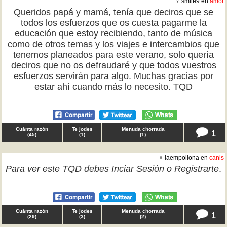
♀ smile9 en
amor
Queridos papá y mamá, tenía que deciros que se
todos los esfuerzos que os cuesta pagarme la
educación que estoy recibiendo, tanto de música
como de otros temas y los viajes e intercambios que
tenemos planeados para este verano, solo quería
deciros que no os defraudaré y que todos vuestros
esfuerzos servirán para algo. Muchas gracias por
estar ahí cuando más lo necesito. TQD
Cuánta razón
Te jodes
Menuda chorrada
1
(
45
)
(
1
)
(
1
)
♀ laempollona en
canis
Para ver este TQD debes
Inciar Sesión
o
Registrarte
.
Cuánta razón
Te jodes
Menuda chorrada
1
(
29
)
(
3
)
(
2
)