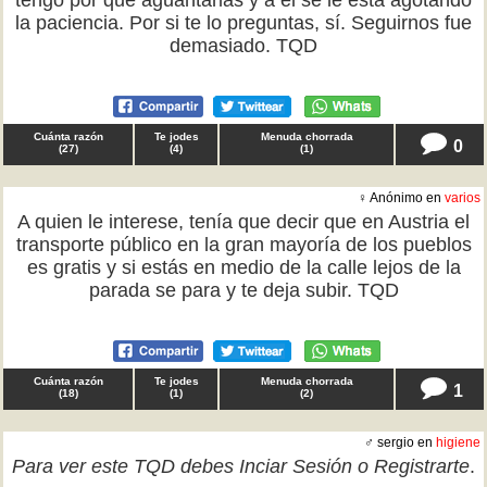
tengo por qué aguantarlas y a él se le está agotando
la paciencia. Por si te lo preguntas, sí. Seguirnos fue
demasiado. TQD
Cuánta razón
Te jodes
Menuda chorrada
0
(
27
)
(
4
)
(
1
)
♀ Anónimo en
varios
A quien le interese, tenía que decir que en Austria el
transporte público en la gran mayoría de los pueblos
es gratis y si estás en medio de la calle lejos de la
parada se para y te deja subir. TQD
Cuánta razón
Te jodes
Menuda chorrada
1
(
18
)
(
1
)
(
2
)
♂ sergio en
higiene
Para ver este TQD debes
Inciar Sesión
o
Registrarte
.