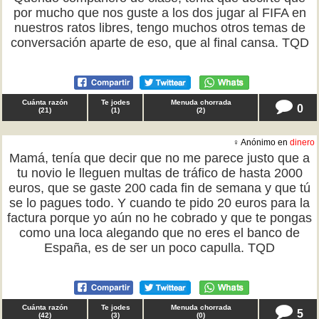
por mucho que nos guste a los dos jugar al FIFA en
nuestros ratos libres, tengo muchos otros temas de
conversación aparte de eso, que al final cansa. TQD
Cuánta razón
Te jodes
Menuda chorrada
0
(
21
)
(
1
)
(
2
)
♀ Anónimo en
dinero
Mamá, tenía que decir que no me parece justo que a
tu novio le lleguen multas de tráfico de hasta 2000
euros, que se gaste 200 cada fin de semana y que tú
se lo pagues todo. Y cuando te pido 20 euros para la
factura porque yo aún no he cobrado y que te pongas
como una loca alegando que no eres el banco de
España, es de ser un poco capulla. TQD
Cuánta razón
Te jodes
Menuda chorrada
5
(
42
)
(
3
)
(
0
)