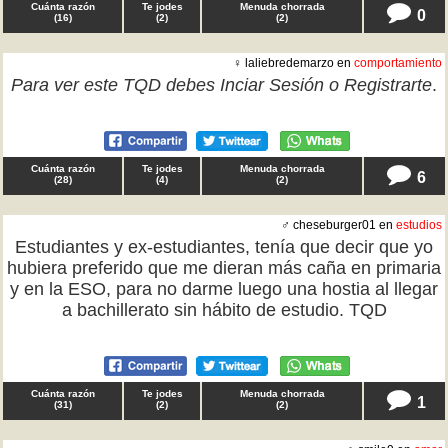
Cuánta razón
Te jodes
Menuda chorrada
0
(
16
)
(
2
)
(
2
)
♀ laliebredemarzo en
comportamiento
Para ver este TQD debes
Inciar Sesión
o
Registrarte
.
Cuánta razón
Te jodes
Menuda chorrada
6
(
28
)
(
4
)
(
2
)
♂ cheseburger01 en
estudios
Estudiantes y ex-estudiantes, tenía que decir que yo
hubiera preferido que me dieran más caña en primaria
y en la ESO, para no darme luego una hostia al llegar
a bachillerato sin hábito de estudio. TQD
Cuánta razón
Te jodes
Menuda chorrada
1
(
31
)
(
2
)
(
2
)