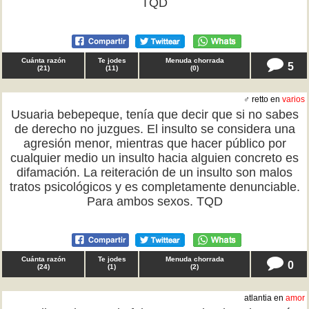
TQD
Cuánta razón
Te jodes
Menuda chorrada
5
(
21
)
(
11
)
(
0
)
♂ retto en
varios
Usuaria bebepeque, tenía que decir que si no sabes
de derecho no juzgues. El insulto se considera una
agresión menor, mientras que hacer público por
cualquier medio un insulto hacia alguien concreto es
difamación. La reiteración de un insulto son malos
tratos psicológicos y es completamente denunciable.
Para ambos sexos. TQD
Cuánta razón
Te jodes
Menuda chorrada
0
(
24
)
(
1
)
(
2
)
atlantia en
amor