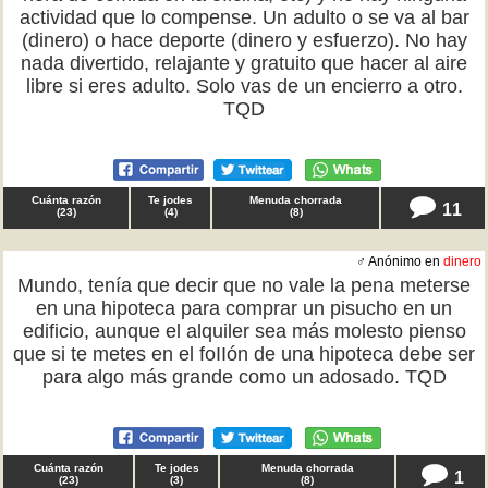
actividad que lo compense. Un adulto o se va al bar
(dinero) o hace deporte (dinero y esfuerzo). No hay
nada divertido, relajante y gratuito que hacer al aire
libre si eres adulto. Solo vas de un encierro a otro.
TQD
Cuánta razón
Te jodes
Menuda chorrada
11
(
23
)
(
4
)
(
8
)
♂ Anónimo en
dinero
Mundo, tenía que decir que no vale la pena meterse
en una hipoteca para comprar un pisucho en un
edificio, aunque el alquiler sea más molesto pienso
que si te metes en el foIIón de una hipoteca debe ser
para algo más grande como un adosado. TQD
Cuánta razón
Te jodes
Menuda chorrada
1
(
23
)
(
3
)
(
8
)