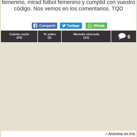
femenino, mirad fútbol femenino y cumplid con vuestro
código. Nos vemos en los comentarios. TQD
Cuánta razón
Te jodes
Menuda chorrada
6
(
29
)
(
3
)
(
12
)
♂ Anónimo en
friki