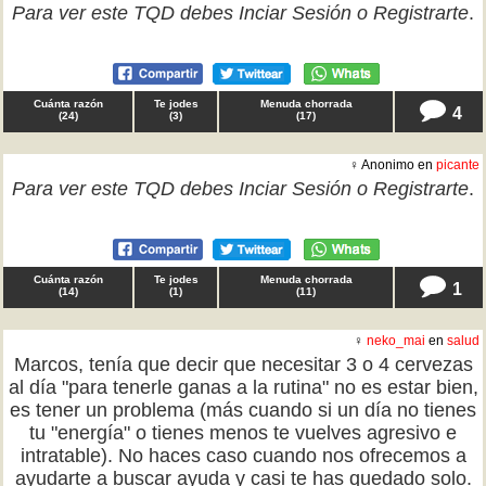
Para ver este TQD debes
Inciar Sesión
o
Registrarte
.
Cuánta razón
Te jodes
Menuda chorrada
4
(
24
)
(
3
)
(
17
)
♀ Anonimo en
picante
Para ver este TQD debes
Inciar Sesión
o
Registrarte
.
Cuánta razón
Te jodes
Menuda chorrada
1
(
14
)
(
1
)
(
11
)
♀
neko_mai
en
salud
Marcos, tenía que decir que necesitar 3 o 4 cervezas
al día "para tenerle ganas a la rutina" no es estar bien,
es tener un problema (más cuando si un día no tienes
tu "energía" o tienes menos te vuelves agresivo e
intratable). No haces caso cuando nos ofrecemos a
ayudarte a buscar ayuda y casi te has quedado solo.