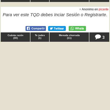
♀ Anonimo en
picante
Para ver este TQD debes
Inciar Sesión
o
Registrarte
.
Cuánta razón
Te jodes
Menuda chorrada
3
(
30
)
(
1
)
(
11
)