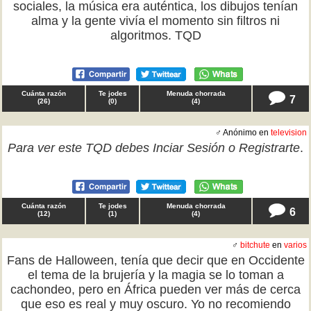
sociales, la música era auténtica, los dibujos tenían
alma y la gente vivía el momento sin filtros ni
algoritmos. TQD
Cuánta razón
Te jodes
Menuda chorrada
7
(
26
)
(
0
)
(
4
)
♂ Anónimo en
television
Para ver este TQD debes
Inciar Sesión
o
Registrarte
.
Cuánta razón
Te jodes
Menuda chorrada
6
(
12
)
(
1
)
(
4
)
♂
bitchute
en
varios
Fans de Halloween, tenía que decir que en Occidente
el tema de la brujería y la magia se lo toman a
cachondeo, pero en África pueden ver más de cerca
que eso es real y muy oscuro. Yo no recomiendo