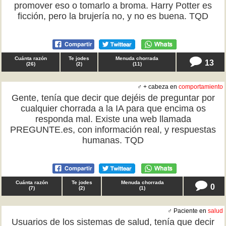
promover eso o tomarlo a broma. Harry Potter es
ficción, pero la brujería no, y no es buena. TQD
Cuánta razón
Te jodes
Menuda chorrada
13
(
26
)
(
2
)
(
11
)
♂ + cabeza en
comportamiento
Gente, tenía que decir que dejéis de preguntar por
cualquier chorrada a la IA para que encima os
responda mal. Existe una web llamada
PREGUNTE.es, con información real, y respuestas
humanas. TQD
Cuánta razón
Te jodes
Menuda chorrada
0
(
7
)
(
2
)
(
1
)
♂ Paciente en
salud
Usuarios de los sistemas de salud, tenía que decir