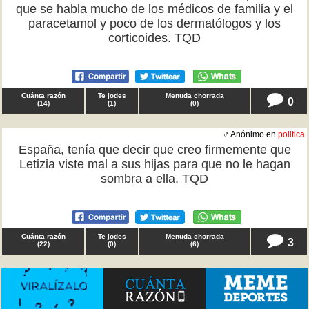
que se habla mucho de los médicos de familia y el
paracetamol y poco de los dermatólogos y los
corticoides. TQD
Cuánta razón
Te jodes
Menuda chorrada
0
(
14
)
(
1
)
(
0
)
♂ Anónimo en
politica
España, tenía que decir que creo firmemente que
Letizia viste mal a sus hijas para que no le hagan
sombra a ella. TQD
Cuánta razón
Te jodes
Menuda chorrada
3
(
22
)
(
0
)
(
6
)