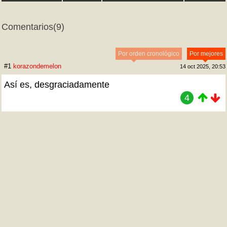
Comentarios
(9)
Por orden cronológico
Por mejores
#1
korazondemelon
14 oct 2025, 20:53
Así es, desgraciadamente
4