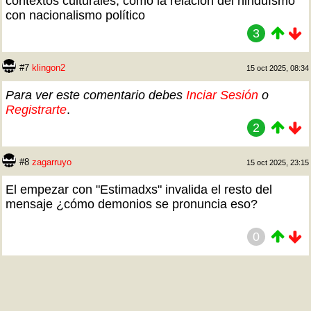
contextos culturales, como la relación del hinduísmo
con nacionalismo político
3
#7
klingon2
15 oct 2025, 08:34
Para ver este comentario debes
Inciar Sesión
o
Registrarte
.
2
#8
zagarruyo
15 oct 2025, 23:15
El empezar con "Estimadxs" invalida el resto del
mensaje ¿cómo demonios se pronuncia eso?
0