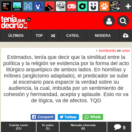
ÚLTIMOS
TOP
CATEG.
MODERA
♀
bonibonito
en
amor
Estimadxs, tenía que decir que la similitud entre la
política y la religión se evidencia por la forma del acto
litúrgico arquetípico de ambos lados. En homilías y
mítines (anglicismo adaptado), el predicador se sube
al escenario para esparcir la verdad sobre su
audiencia, la cual, imbuida por un sentimiento de
cohesión y hermandad, acepta y aplaude. Esto no va
de lógica, va de afectos. TQD
Cuánta razón
Te jodes
Menuda chorrada
9
(
21
)
(
1
)
(
6
)