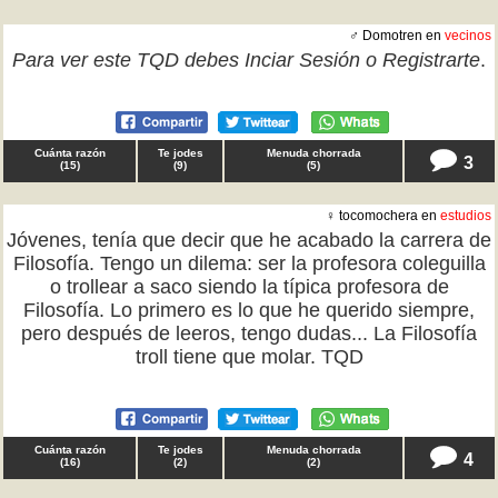
♂ Domotren en
vecinos
Para ver este TQD debes
Inciar Sesión
o
Registrarte
.
Cuánta razón
Te jodes
Menuda chorrada
3
(
15
)
(
9
)
(
5
)
♀ tocomochera en
estudios
Jóvenes, tenía que decir que he acabado la carrera de
Filosofía. Tengo un dilema: ser la profesora coleguilla
o trollear a saco siendo la típica profesora de
Filosofía. Lo primero es lo que he querido siempre,
pero después de leeros, tengo dudas... La Filosofía
troll tiene que molar. TQD
Cuánta razón
Te jodes
Menuda chorrada
4
(
16
)
(
2
)
(
2
)