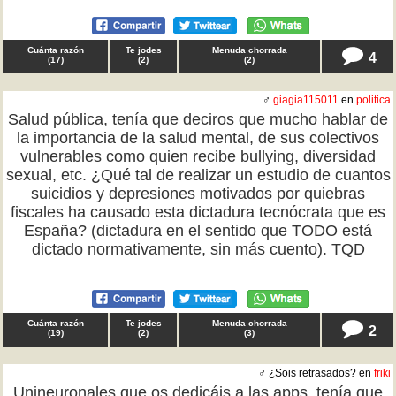
Cuánta razón
Te jodes
Menuda chorrada
4
(
17
)
(
2
)
(
2
)
♂
giagia115011
en
politica
Salud pública, tenía que deciros que mucho hablar de
la importancia de la salud mental, de sus colectivos
vulnerables como quien recibe bullying, diversidad
sexual, etc. ¿Qué tal de realizar un estudio de cuantos
suicidios y depresiones motivados por quiebras
fiscales ha causado esta dictadura tecnócrata que es
España? (dictadura en el sentido que TODO está
dictado normativamente, sin más cuento). TQD
Cuánta razón
Te jodes
Menuda chorrada
2
(
19
)
(
2
)
(
3
)
♂ ¿Sois retrasados? en
friki
Unineuronales que os dedicáis a las apps, tenía que