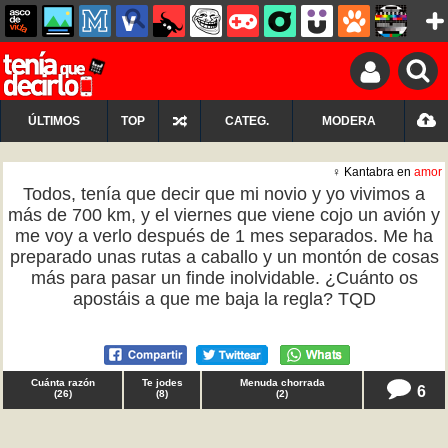
ÚLTIMOS
TOP
CATEG.
MODERA
♀ Kantabra en
amor
Todos, tenía que decir que mi novio y yo vivimos a
más de 700 km, y el viernes que viene cojo un avión y
me voy a verlo después de 1 mes separados. Me ha
preparado unas rutas a caballo y un montón de cosas
más para pasar un finde inolvidable. ¿Cuánto os
apostáis a que me baja la regla? TQD
Cuánta razón
Te jodes
Menuda chorrada
6
(
26
)
(
8
)
(
2
)