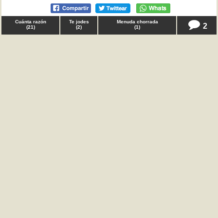
Cuánta razón
Te jodes
Menuda chorrada
2
(
21
)
(
2
)
(
1
)