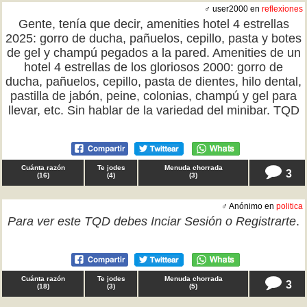
♂ user2000 en
reflexiones
Gente, tenía que decir, amenities hotel 4 estrellas
2025: gorro de ducha, pañuelos, cepillo, pasta y botes
de gel y champú pegados a la pared. Amenities de un
hotel 4 estrellas de los gloriosos 2000: gorro de
ducha, pañuelos, cepillo, pasta de dientes, hilo dental,
pastilla de jabón, peine, colonias, champú y gel para
llevar, etc. Sin hablar de la variedad del minibar. TQD
Cuánta razón
Te jodes
Menuda chorrada
3
(
16
)
(
4
)
(
3
)
♂ Anónimo en
politica
Para ver este TQD debes
Inciar Sesión
o
Registrarte
.
Cuánta razón
Te jodes
Menuda chorrada
3
(
18
)
(
3
)
(
5
)