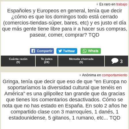
♀ Es raro en
trabajo
Españoles y Europeos en general, tenía que decir
¿cómo es que los domingos todo está cerrado
(comercios-tiendas-súper, bares, etc) y es justo el día
que más gente tiene libre para ir a hacer sus compras,
pasear, comer, comprar? TQD
Cuánta razón
Te jodes
Menuda chorrada
3
(
9
)
(
28
)
(
5
)
♀ Anónima en
comportamiento
Gringa, tenía que decir que eso de que "en Europa no
soportaríamos la diversidad cultural que tenéis en
América" es una gilipollez tan grande que da gracias
que tienes los comentarios desactivados. Cómo se
nota que no has estado en España. En solo 2 años he
compartido clase con 3 marroquíes, 1 danés, 1
estadounidense, 5 gitanos, 1 rumano, etc... TQD