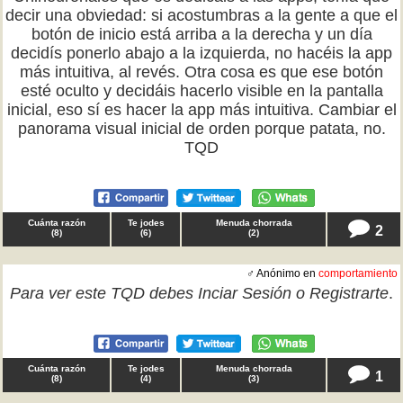
decir una obviedad: si acostumbras a la gente a que el
botón de inicio está arriba a la derecha y un día
decidís ponerlo abajo a la izquierda, no hacéis la app
más intuitiva, al revés. Otra cosa es que ese botón
esté oculto y decidáis hacerlo visible en la pantalla
inicial, eso sí es hacer la app más intuitiva. Cambiar el
panorama visual inicial de orden porque patata, no.
TQD
Cuánta razón
Te jodes
Menuda chorrada
2
(
8
)
(
6
)
(
2
)
♂ Anónimo en
comportamiento
Para ver este TQD debes
Inciar Sesión
o
Registrarte
.
Cuánta razón
Te jodes
Menuda chorrada
1
(
8
)
(
4
)
(
3
)