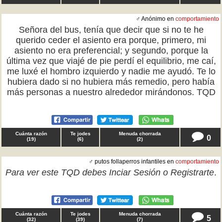
♂ Anónimo en
comportamiento
Señora del bus, tenía que decir que si no te he
querido ceder el asiento era porque, primero, mi
asiento no era preferencial; y segundo, porque la
última vez que viajé de pie perdí el equilibrio, me caí,
me luxé el hombro izquierdo y nadie me ayudó. Te lo
hubiera dado si no hubiera más remedio, pero había
más personas a nuestro alrededor mirándonos. TQD
Cuánta razón
Te jodes
Menuda chorrada
0
(
19
)
(
6
)
(
2
)
♂ putos follaperros infantiles en
comportamiento
Para ver este TQD debes
Inciar Sesión
o
Registrarte
.
Cuánta razón
Te jodes
Menuda chorrada
5
(
32
)
(
39
)
(
7
)