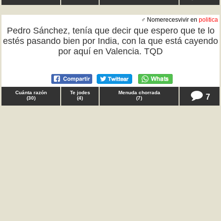
♂ Nomerecesvivir en
politica
Pedro Sánchez, tenía que decir que espero que te lo
estés pasando bien por India, con la que está cayendo
por aquí en Valencia. TQD
Cuánta razón
Te jodes
Menuda chorrada
7
(
30
)
(
4
)
(
7
)