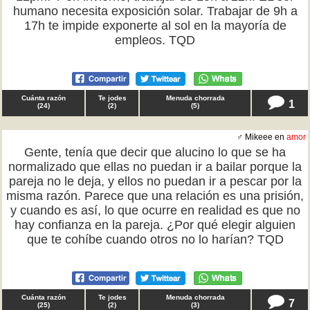
humano necesita exposición solar. Trabajar de 9h a
17h te impide exponerte al sol en la mayoría de
empleos. TQD
Cuánta razón
Te jodes
Menuda chorrada
1
(
24
)
(
2
)
(
5
)
♂ Mikeee en
amor
Gente, tenía que decir que alucino lo que se ha
normalizado que ellas no puedan ir a bailar porque la
pareja no le deja, y ellos no puedan ir a pescar por la
misma razón. Parece que una relación es una prisión,
y cuando es así, lo que ocurre en realidad es que no
hay confianza en la pareja. ¿Por qué elegir alguien
que te cohíbe cuando otros no lo harían? TQD
Cuánta razón
Te jodes
Menuda chorrada
7
(
25
)
(
2
)
(
3
)