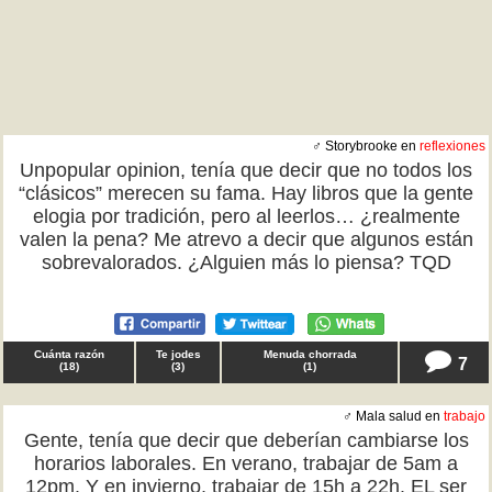
♂ Storybrooke en
reflexiones
Unpopular opinion, tenía que decir que no todos los
“clásicos” merecen su fama. Hay libros que la gente
elogia por tradición, pero al leerlos… ¿realmente
valen la pena? Me atrevo a decir que algunos están
sobrevalorados. ¿Alguien más lo piensa? TQD
Cuánta razón
Te jodes
Menuda chorrada
7
(
18
)
(
3
)
(
1
)
♂ Mala salud en
trabajo
Gente, tenía que decir que deberían cambiarse los
horarios laborales. En verano, trabajar de 5am a
12pm. Y en invierno, trabajar de 15h a 22h. EL ser