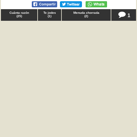
Cuánta razón
Te jodes
Menuda chorrada
1
(
25
)
(
1
)
(
2
)