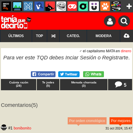
ÚLTIMOS
TOP
CATEG.
MODERA
♂ el capitalismo MATA en
dinero
Para ver este TQD debes
Inciar Sesión
o
Registrarte
.
Cuánta razón
Te jodes
Menuda chorrada
5
(
28
)
(
5
)
(
3
)
Comentarios
(5)
Por orden cronológico
Por mejores
#1
bonibonito
31 oct 2024, 15:47