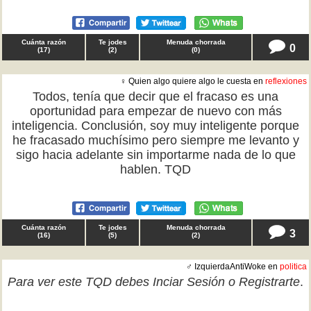
Cuánta razón
Te jodes
Menuda chorrada
0
(
17
)
(
2
)
(
0
)
♀ Quien algo quiere algo le cuesta en
reflexiones
Todos, tenía que decir que el fracaso es una
oportunidad para empezar de nuevo con más
inteligencia. Conclusión, soy muy inteligente porque
he fracasado muchísimo pero siempre me levanto y
sigo hacia adelante sin importarme nada de lo que
hablen. TQD
Cuánta razón
Te jodes
Menuda chorrada
3
(
16
)
(
5
)
(
2
)
♂ IzquierdaAntiWoke en
politica
Para ver este TQD debes
Inciar Sesión
o
Registrarte
.