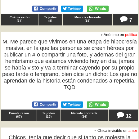
Cuánta razón
Te jodes
Menuda chorrada
7
(
74
)
(
8
)
(
19
)
♂ Anónimo en
politica
M, Me parece que vivimos en una etapa de hipocresía
masiva, en la que las personas se creen héroes por
publicar un # o compartir una foto, y ademas del gran
hembrismo que estamos viviendo hoy en día, jamas
se había visto y va a terminar cayendo por su propio
peso tarde o temprano, bien dice un dicho: Los que no
aprendan de la historia están condenados a repetirla.
TQD
Cuánta razón
Te jodes
Menuda chorrada
12
(
67
)
(
15
)
(
16
)
♀ Chica invisible en
amor
Chicos, tenía que decir que si tanto os molesta la