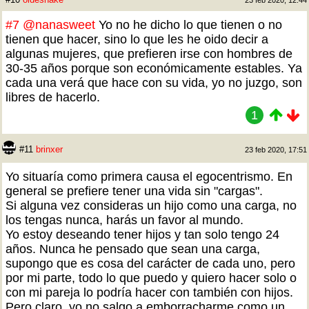
23 feb 2020, 12:44
#7
@nanasweet
Yo no he dicho lo que tienen o no
tienen que hacer, sino lo que les he oido decir a
algunas mujeres, que prefieren irse con hombres de
30-35 años porque son económicamente estables. Ya
cada una verá que hace con su vida, yo no juzgo, son
libres de hacerlo.
1
#11
brinxer
23 feb 2020, 17:51
Yo situaría como primera causa el egocentrismo. En
general se prefiere tener una vida sin "cargas".
Si alguna vez consideras un hijo como una carga, no
los tengas nunca, harás un favor al mundo.
Yo estoy deseando tener hijos y tan solo tengo 24
años. Nunca he pensado que sean una carga,
supongo que es cosa del carácter de cada uno, pero
por mi parte, todo lo que puedo y quiero hacer solo o
con mi pareja lo podría hacer con también con hijos.
Pero claro, yo no salgo a emborracharme como un