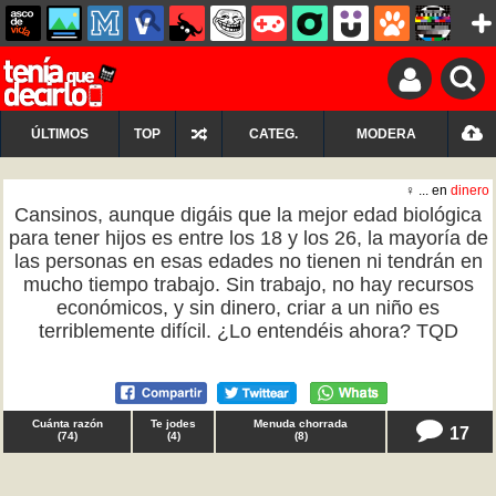
ÚLTIMOS
TOP
CATEG.
MODERA
♀ ... en
dinero
Cansinos, aunque digáis que la mejor edad biológica
para tener hijos es entre los 18 y los 26, la mayoría de
las personas en esas edades no tienen ni tendrán en
mucho tiempo trabajo. Sin trabajo, no hay recursos
económicos, y sin dinero, criar a un niño es
terriblemente difícil. ¿Lo entendéis ahora? TQD
Cuánta razón
Te jodes
Menuda chorrada
17
(
74
)
(
4
)
(
8
)