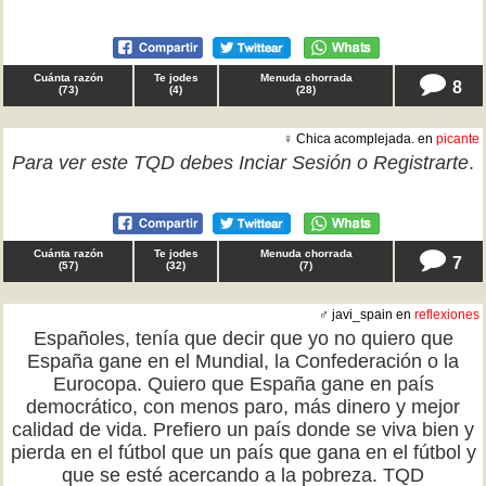
Cuánta razón
Te jodes
Menuda chorrada
8
(
73
)
(
4
)
(
28
)
♀ Chica acomplejada. en
picante
Para ver este TQD debes
Inciar Sesión
o
Registrarte
.
Cuánta razón
Te jodes
Menuda chorrada
7
(
57
)
(
32
)
(
7
)
♂ javi_spain en
reflexiones
Españoles, tenía que decir que yo no quiero que
España gane en el Mundial, la Confederación o la
Eurocopa. Quiero que España gane en país
democrático, con menos paro, más dinero y mejor
calidad de vida. Prefiero un país donde se viva bien y
pierda en el fútbol que un país que gana en el fútbol y
que se esté acercando a la pobreza. TQD