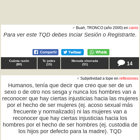
♂ Buah, TRONCO (año 2000) en
canis
Para ver este TQD debes
Inciar Sesión
o
Registrarte
.
Cuánta razón
Te jodes
Menuda chorrada
14
(
80
)
(
15
)
(
31
)
♂ Subjetividad a tope en
reflexiones
Humanos, tenía que decir que creo que ser de un
sexo o de otro nos sesga y nunca los hombres van a
reconocer que hay ciertas injusticias hacia las mujeres
por el hecho de ser mujeres (ej. acoso sexual más
frecuente y normalizado) ni las mujeres van a
reconocer que hay ciertas injusticias hacia los
hombres por el hecho de ser hombres (ej. custodia de
los hijos por defecto para la madre). TQD