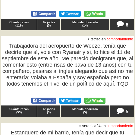
Cuánta razón
Te jodes
Menuda chorrada
6
(
119
)
(
5
)
(
14
)
♀ tetrisq en
comportamiento
Trabajadora del aeropuerto de Weeze, tenía que
decirte que sí, volé con Ryanair y sí, lo hice el 11 de
septiembre de este año. Me pareció denigrante que, al
comentar esto (entre risas de pava de 13 años) con tu
compañero, pasaras al inglés alegando que así no me
enteraría; volaba a España y soy española pero no
todos tenemos el nivel de un político de aquí. TQD
Cuánta razón
Te jodes
Menuda chorrada
5
(
53
)
(
3
)
(
5
)
♀ veronica24 en
comportamiento
Estanquero de mi barrio, tenía que decir que tu