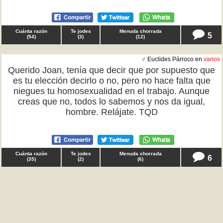
Cuánta razón
Te jodes
Menuda chorrada
5
(
54
)
(
3
)
(
12
)
♂ Euclides Párroco en
varios
Querido Joan, tenía que decir que por supuesto que
es tu elección decirlo o no, pero no hace falta que
niegues tu homosexualidad en el trabajo. Aunque
creas que no, todos lo sabemos y nos da igual,
hombre. Relájate. TQD
Cuánta razón
Te jodes
Menuda chorrada
6
(
35
)
(
2
)
(
6
)