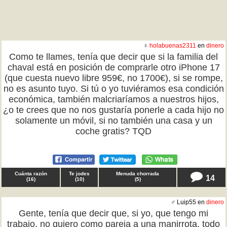
♀
holabuenas2311
en
dinero
Como te llames, tenía que decir que si la familia del
chaval está en posición de comprarle otro iPhone 17
(que cuesta nuevo libre 959€, no 1700€), si se rompe,
no es asunto tuyo. Si tú o yo tuviéramos esa condición
económica, también malcriaríamos a nuestros hijos,
¿o te crees que no nos gustaría ponerle a cada hijo no
solamente un móvil, si no también una casa y un
coche gratis? TQD
Cuánta razón
Te jodes
Menuda chorrada
14
(
16
)
(
10
)
(
5
)
♂ Luip55 en
dinero
Gente, tenía que decir que, si yo, que tengo mi
trabajo, no quiero como pareja a una manirrota, todo