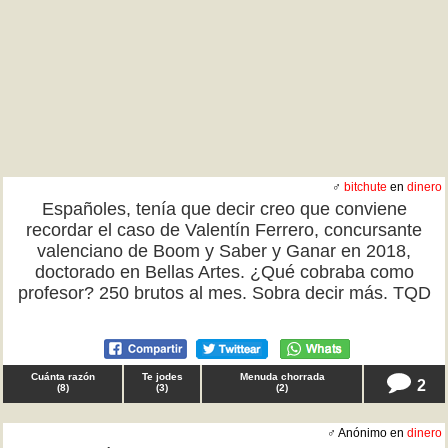
♂
bitchute
en
dinero
Españoles, tenía que decir creo que conviene
recordar el caso de Valentín Ferrero, concursante
valenciano de Boom y Saber y Ganar en 2018,
doctorado en Bellas Artes. ¿Qué cobraba como
profesor? 250 brutos al mes. Sobra decir más. TQD
Cuánta razón
Te jodes
Menuda chorrada
2
(
8
)
(
3
)
(
2
)
♂ Anónimo en
dinero