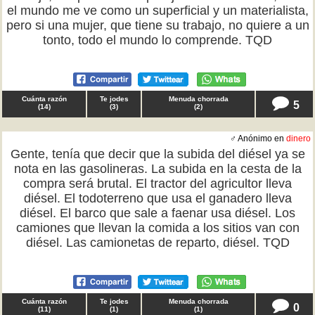
el mundo me ve como un superficial y un materialista,
pero si una mujer, que tiene su trabajo, no quiere a un
tonto, todo el mundo lo comprende. TQD
Cuánta razón
Te jodes
Menuda chorrada
5
(
14
)
(
3
)
(
2
)
♂ Anónimo en
dinero
Gente, tenía que decir que la subida del diésel ya se
nota en las gasolineras. La subida en la cesta de la
compra será brutal. El tractor del agricultor lleva
diésel. El todoterreno que usa el ganadero lleva
diésel. El barco que sale a faenar usa diésel. Los
camiones que llevan la comida a los sitios van con
diésel. Las camionetas de reparto, diésel. TQD
Cuánta razón
Te jodes
Menuda chorrada
0
(
11
)
(
1
)
(
1
)