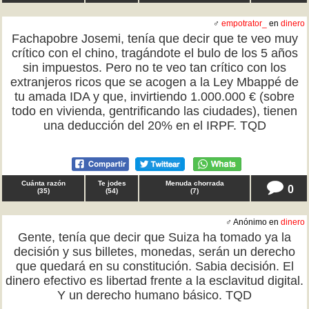
♂
empotrator_
en
dinero
Fachapobre Josemi, tenía que decir que te veo muy
crítico con el chino, tragándote el bulo de los 5 años
sin impuestos. Pero no te veo tan crítico con los
extranjeros ricos que se acogen a la Ley Mbappé de
tu amada IDA y que, invirtiendo 1.000.000 € (sobre
todo en vivienda, gentrificando las ciudades), tienen
una deducción del 20% en el IRPF. TQD
Cuánta razón
Te jodes
Menuda chorrada
0
(
35
)
(
54
)
(
7
)
♂ Anónimo en
dinero
Gente, tenía que decir que Suiza ha tomado ya la
decisión y sus billetes, monedas, serán un derecho
que quedará en su constitución. Sabia decisión. El
dinero efectivo es libertad frente a la esclavitud digital.
Y un derecho humano básico. TQD