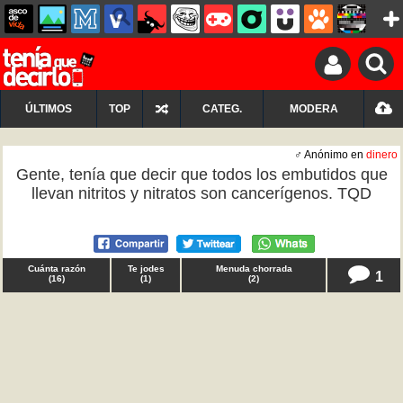
ÚLTIMOS
TOP
CATEG.
MODERA
♂ Anónimo en
dinero
Gente, tenía que decir que todos los embutidos que
llevan nitritos y nitratos son cancerígenos. TQD
Cuánta razón
Te jodes
Menuda chorrada
1
(
16
)
(
1
)
(
2
)