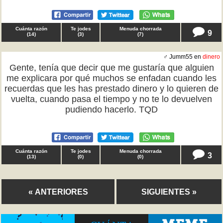
Cuánta razón
Te jodes
Menuda chorrada
9
(
14
)
(
3
)
(
7
)
♂ Jumm55 en
dinero
Gente, tenía que decir que me gustaría que alguien
me explicara por qué muchos se enfadan cuando les
recuerdas que les has prestado dinero y lo quieren de
vuelta, cuando pasa el tiempo y no te lo devuelven
pudiendo hacerlo. TQD
Cuánta razón
Te jodes
Menuda chorrada
3
(
13
)
(
0
)
(
0
)
« ANTERIORES
SIGUIENTES »