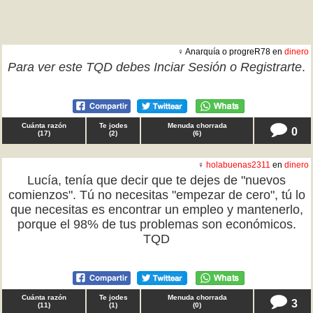
♀ Anarquía o progreR78 en
dinero
Para ver este TQD debes
Inciar Sesión
o
Registrarte
.
Cuánta razón
Te jodes
Menuda chorrada
0
(
17
)
(
2
)
(
6
)
♀
holabuenas2311
en
dinero
Lucía, tenía que decir que te dejes de "nuevos
comienzos". Tú no necesitas "empezar de cero", tú lo
que necesitas es encontrar un empleo y mantenerlo,
porque el 98% de tus problemas son económicos.
TQD
Cuánta razón
Te jodes
Menuda chorrada
3
(
11
)
(
1
)
(
0
)