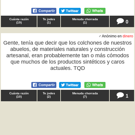
Cuánta razón
Te jodes
Menuda chorrada
0
(
19
)
(
1
)
(
1
)
♂ Anónimo en
dinero
Gente, tenía que decir que los colchones de nuestros
abuelos, de materiales naturales y construcción
artesanal, eran probablemente tan o más cómodos
que muchos de los productos sintéticos y caros
actuales. TQD
Cuánta razón
Te jodes
Menuda chorrada
1
(
10
)
(
2
)
(
7
)