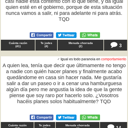
casi nadie está contento con lo que tiene, y da igual
quien esté en el gobierno, porque de esta situación
nunca vamos a salir, ni para adelante ni para atrás.
TQD
Cuánta razón
Te jodes
Menuda chorrada
3
(
41
)
(
4
)
(
2
)
♂ Igual es todo paranoia en
comportamiento
A quien lea, tenía que decir que últimamente no tengo
a nadie con quién hacer planes y finalmente acabo
quedándome en casa sin hacer nada. Me gustaría
salir a dar un paseo o ir a cenar una hamburguesa
algún día pero me angustia la idea de que la gente
piense que soy raro por hacerlo solo. ¿Vosotros
hacéis planes solos habitualmente? TQD
Cuánta razón
Te jodes
Menuda chorrada
14