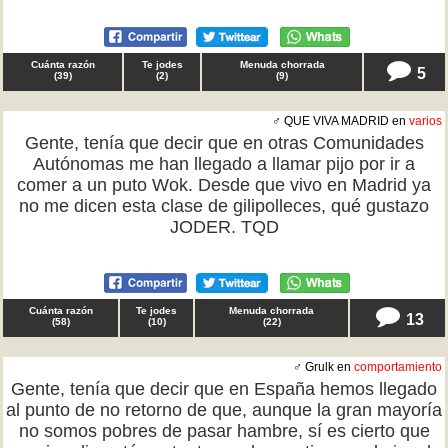
Cuánta razón
Te jodes
Menuda chorrada
5
(
39
)
(
2
)
(
9
)
♂ QUE VIVA MADRID en
varios
Gente, tenía que decir que en otras Comunidades
Autónomas me han llegado a llamar pijo por ir a
comer a un puto Wok. Desde que vivo en Madrid ya
no me dicen esta clase de gilipolleces, qué gustazo
JODER. TQD
Cuánta razón
Te jodes
Menuda chorrada
13
(
58
)
(
10
)
(
22
)
♂ Grulk en
comportamiento
Gente, tenía que decir que en España hemos llegado
al punto de no retorno de que, aunque la gran mayoría
no somos pobres de pasar hambre, sí es cierto que