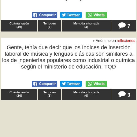
Cuánta razón
Te jodes
Menuda chorrada
7
(
40
)
(
7
)
(
4
)
♂ Anónimo en
reflexiones
Gente, tenía que decir que los índices de inserción
laboral de música y lenguas clásicas son similares a
los de ingenierías populares como industrial o química
según el ministerio de educación. TQD
Cuánta razón
Te jodes
Menuda chorrada
3
(
26
)
(
3
)
(
6
)