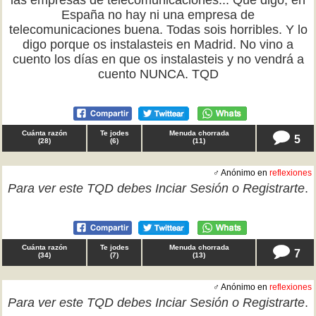
las empresas de telecomunicaciones... Qué digo, en
España no hay ni una empresa de
telecomunicaciones buena. Todas sois horribles. Y lo
digo porque os instalasteis en Madrid. No vino a
cuento los días en que os instalasteis y no vendrá a
cuento NUNCA. TQD
Cuánta razón
Te jodes
Menuda chorrada
5
(
28
)
(
6
)
(
11
)
♂ Anónimo en
reflexiones
Para ver este TQD debes
Inciar Sesión
o
Registrarte
.
Cuánta razón
Te jodes
Menuda chorrada
7
(
34
)
(
7
)
(
13
)
♂ Anónimo en
reflexiones
Para ver este TQD debes
Inciar Sesión
o
Registrarte
.