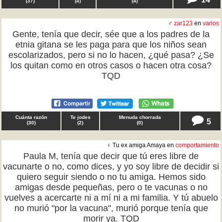
(
37
)
(
4
)
(
4
)
♂
zar123
en
varios
Gente, tenía que decir, sée que a los padres de la
etnia gitana se les paga para que los niños sean
escolarizados, pero si no lo hacen, ¿qué pasa? ¿Se
los quitan como en otros casos o hacen otra cosa?
TQD
Cuánta razón
Te jodes
Menuda chorrada
5
(
30
)
(
2
)
(
0
)
♀ Tu ex amiga Amaya en
comportamiento
Paula M, tenía que decir que tú eres libre de
vacunarte o no, como dices, y yo soy libre de decidir si
quiero seguir siendo o no tu amiga. Hemos sido
amigas desde pequeñas, pero o te vacunas o no
vuelves a acercarte ni a mí ni a mi familia. Y tú abuelo
no murió "por la vacuna", murió porque tenía que
morir ya. TQD