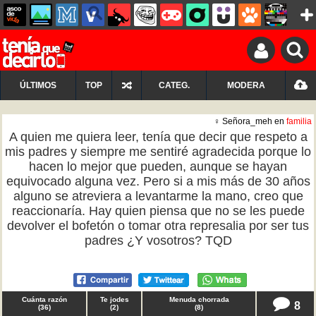
ÚLTIMOS
TOP
CATEG.
MODERA
♀ Señora_meh en
familia
A quien me quiera leer, tenía que decir que respeto a
mis padres y siempre me sentiré agradecida porque lo
hacen lo mejor que pueden, aunque se hayan
equivocado alguna vez. Pero si a mis más de 30 años
alguno se atreviera a levantarme la mano, creo que
reaccionaría. Hay quien piensa que no se les puede
devolver el bofetón o tomar otra represalia por ser tus
padres ¿Y vosotros? TQD
Cuánta razón
Te jodes
Menuda chorrada
8
(
36
)
(
2
)
(
8
)