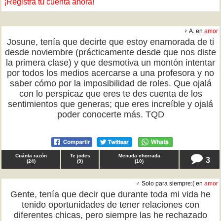
¡Registra tu cuenta ahora!
♀ A. en
amor
Josune, tenía que decirte que estoy enamorada de ti
desde noviembre (prácticamente desde que nos diste
la primera clase) y que desmotiva un montón intentar
por todos los medios acercarse a una profesora y no
saber cómo por la imposibilidad de roles. Que ojalá
con lo perspicaz que eres te des cuenta de los
sentimientos que generas; que eres increíble y ojalá
poder conocerte más. TQD
Cuánta razón
Te jodes
Menuda chorrada
3
(
24
)
(
9
)
(
10
)
♂ Solo para siempre:( en
amor
Gente, tenía que decir que durante toda mi vida he
tenido oportunidades de tener relaciones con
diferentes chicas, pero siempre las he rechazado