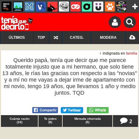
ÚLTIMOS
TOP
CATEG.
MODERA
♀ indignada en
familia
Querido papá, tenía que decir que me parece
totalmente injusto que a mi hermano, que solo tiene
13 años, le rías las gracias con respecto a las "novias"
y a mí no me vayas a dejar irme de apartamento con
mi novio, tengo 19 años, que llevamos 1 año y medio
juntos. TQD
Cuánta razón
Te jodes
Menuda chorrada
2
(
16
)
(
8
)
(
5
)