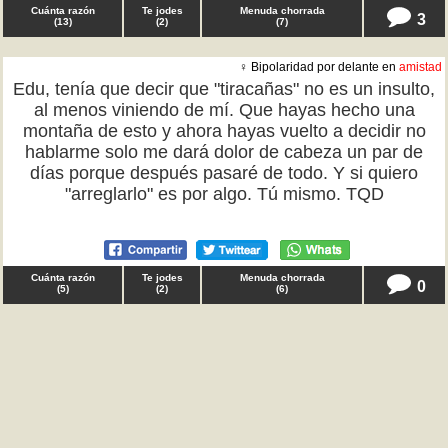
Cuánta razón
Te jodes
Menuda chorrada
3
(
13
)
(
2
)
(
7
)
♀ Bipolaridad por delante en
amistad
Edu, tenía que decir que "tiracañas" no es un insulto,
al menos viniendo de mí. Que hayas hecho una
montaña de esto y ahora hayas vuelto a decidir no
hablarme solo me dará dolor de cabeza un par de
días porque después pasaré de todo. Y si quiero
"arreglarlo" es por algo. Tú mismo. TQD
Cuánta razón
Te jodes
Menuda chorrada
0
(
5
)
(
2
)
(
6
)