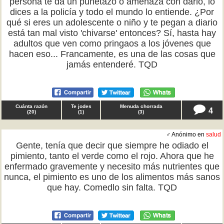
persona te da un puñetazo o amenaza con darlo, lo
dices a la policía y todo el mundo lo entiende. ¿Por
qué si eres un adolescente o niño y te pegan a diario
está tan mal visto 'chivarse' entonces? Sí, hasta hay
adultos que ven como pringaos a los jóvenes que
hacen eso... Francamente, es una de las cosas que
jamás entenderé. TQD
Cuánta razón
Te jodes
Menuda chorrada
4
(
20
)
(
1
)
(
3
)
♂ Anónimo en
salud
Gente, tenía que decir que siempre he odiado el
pimiento, tanto el verde como el rojo. Ahora que he
enfermado gravemente y necesito más nutrientes que
nunca, el pimiento es uno de los alimentos más sanos
que hay. Comedlo sin falta. TQD