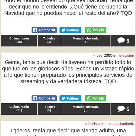
Todo el mundo deseando que sea Navidad, tenía que
decir que no lo entiendo. ¿Qué tiene de bueno la
Navidad que no puedas hacer el resto del año? TQD
Cuánta razón
Te jodes
Menuda chorrada
5
(
16
)
(
1
)
(
5
)
♂ user2000 en
television
Gente, tenía que decir Halloween ha perdido todo lo
que fue en los gloriosos años. Echas un vistazo rápido
a lo que tienen preparado los principales servicios de
streaming y da verdadera tristeza. TQD
Cuánta razón
Te jodes
Menuda chorrada
5
(
11
)
(
5
)
(
9
)
♂
bitchute
en
comportamiento
Tqderos, tenía que decir que siendo adulto, una