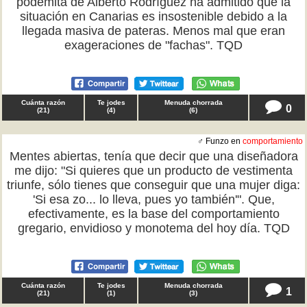
podemita de Alberto Rodríguez ha admitido que la
situación en Canarias es insostenible debido a la
llegada masiva de pateras. Menos mal que eran
exageraciones de "fachas". TQD
Cuánta razón
Te jodes
Menuda chorrada
0
(
21
)
(
4
)
(
6
)
♂ Funzo en
comportamiento
Mentes abiertas, tenía que decir que una diseñadora
me dijo: "Si quieres que un producto de vestimenta
triunfe, sólo tienes que conseguir que una mujer diga:
'Si esa zo... lo lleva, pues yo también'". Que,
efectivamente, es la base del comportamiento
gregario, envidioso y monotema del hoy día. TQD
Cuánta razón
Te jodes
Menuda chorrada
1
(
21
)
(
1
)
(
3
)