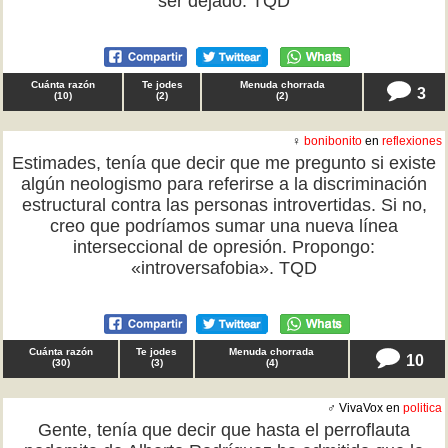
ser dejado. TQD
Cuánta razón
Te jodes
Menuda chorrada
3
(
10
)
(
2
)
(
2
)
♀
bonibonito
en
reflexiones
Estimades, tenía que decir que me pregunto si existe
algún neologismo para referirse a la discriminación
estructural contra las personas introvertidas. Si no,
creo que podríamos sumar una nueva línea
interseccional de opresión. Propongo:
«introversafobia». TQD
Cuánta razón
Te jodes
Menuda chorrada
10
(
30
)
(
3
)
(
4
)
♂ VivaVox en
politica
Gente, tenía que decir que hasta el perroflauta