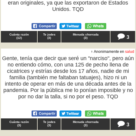
eran originales, ya que las exportaron de Estados
Unidos. TQD
Cuánta razón
Te jodes
Menuda chorrada
3
(
12
)
(
3
)
(
3
)
♀ Anonimamente en
salud
Gente, tenía que decir que seré un "narciso", pero aún
no entiendo cómo, con una 125 de pecho llena de
cicatrices y estrías desde los 17 años, nadie de mi
familia (también me faltaban tatuajes), hizo ni un
intento de operar en más de una década antes de la
pandemia. Por la pública me lo ponían imposible y no
por no dar la talla, si no por el peso. TQD
Cuánta razón
Te jodes
Menuda chorrada
3
(
3
)
(
3
)
(
3
)