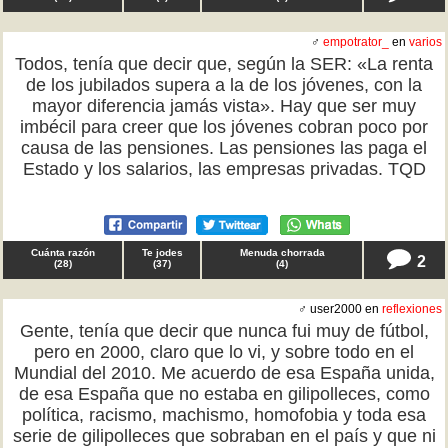
♂
empotrator_
en
varios
Todos, tenía que decir que, según la SER: «La renta
de los jubilados supera a la de los jóvenes, con la
mayor diferencia jamás vista». Hay que ser muy
imbécil para creer que los jóvenes cobran poco por
causa de las pensiones. Las pensiones las paga el
Estado y los salarios, las empresas privadas. TQD
Cuánta razón
Te jodes
Menuda chorrada
2
(
28
)
(
37
)
(
4
)
♂ user2000 en
reflexiones
Gente, tenía que decir que nunca fui muy de fútbol,
pero en 2000, claro que lo vi, y sobre todo en el
Mundial del 2010. Me acuerdo de esa España unida,
de esa España que no estaba en gilipolleces, como
política, racismo, machismo, homofobia y toda esa
serie de gilipolleces que sobraban en el país y que ni