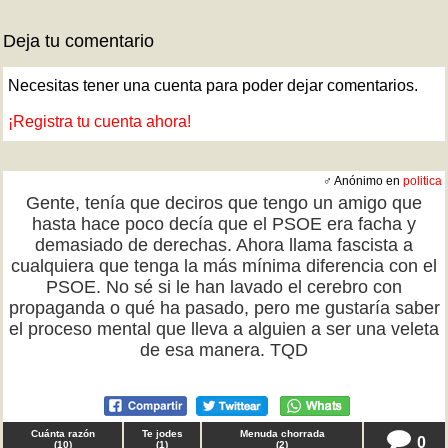
Deja tu comentario
Necesitas tener una cuenta para poder dejar comentarios.
¡Registra tu cuenta ahora!
♂ Anónimo en
politica
Gente, tenía que deciros que tengo un amigo que
hasta hace poco decía que el PSOE era facha y
demasiado de derechas. Ahora llama fascista a
cualquiera que tenga la más mínima diferencia con el
PSOE. No sé si le han lavado el cerebro con
propaganda o qué ha pasado, pero me gustaría saber
el proceso mental que lleva a alguien a ser una veleta
de esa manera. TQD
Cuánta razón
Te jodes
Menuda chorrada
0
(
10
)
(
1
)
(
2
)