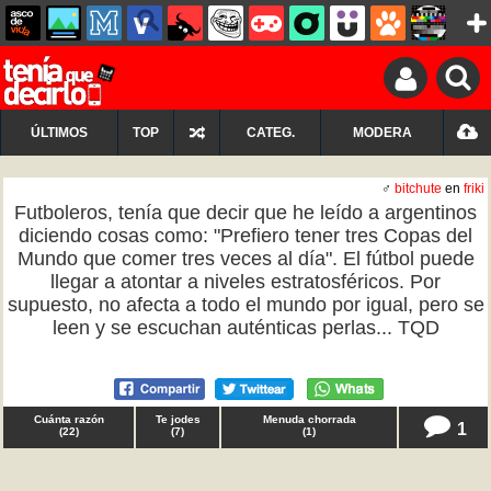
ÚLTIMOS
TOP
CATEG.
MODERA
♂
bitchute
en
friki
Futboleros, tenía que decir que he leído a argentinos
diciendo cosas como: "Prefiero tener tres Copas del
Mundo que comer tres veces al día". El fútbol puede
llegar a atontar a niveles estratosféricos. Por
supuesto, no afecta a todo el mundo por igual, pero se
leen y se escuchan auténticas perlas... TQD
Cuánta razón
Te jodes
Menuda chorrada
1
(
22
)
(
7
)
(
1
)