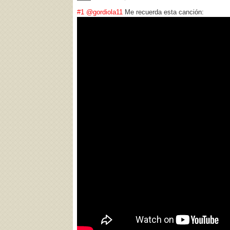
#1
@gordiola11
Me recuerda esta canción: