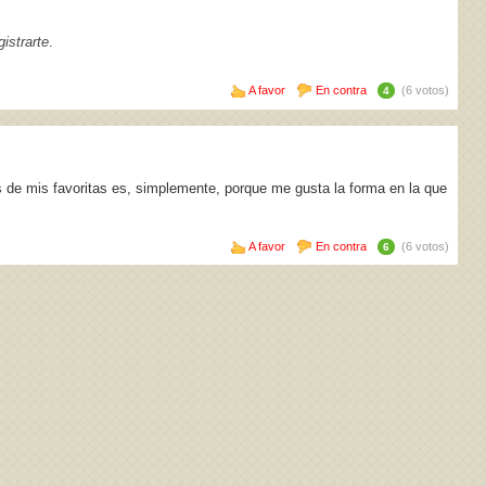
istrarte
.
A favor
En contra
(6 votos)
4
de mis favoritas es, simplemente, porque me gusta la forma en la que
A favor
En contra
(6 votos)
6