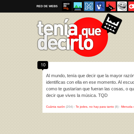
RED DE WEBS
10
Por favor, respeta las
reglas al enviar un TQD
Al mundo, tenía que decir que la mayor razón
identificas con ella en ese momento. Al escu
como te gustarían que fueran las cosas, o 
decir que vives la música. TQD
Cuánta razón
(204)
-
Te jodes, no hay para tanto
(8)
-
Menuda 