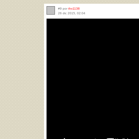
#9 por
thx1138
26 dic 2015, 02:04