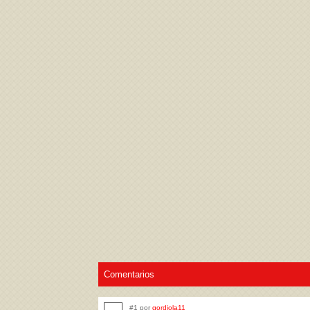
Acepto los
Términos de uso
,
Política de pr
Comentarios
#1 por
gordiola11