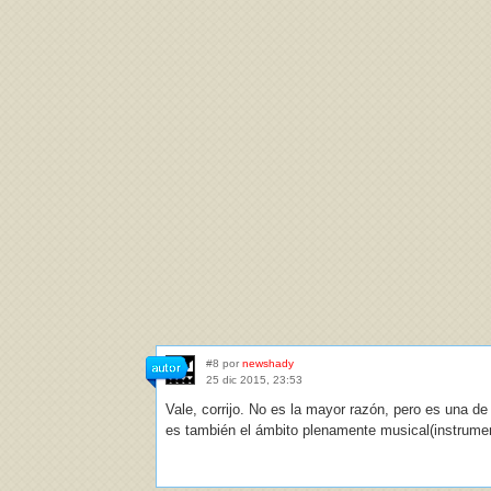
#8 por
newshady
25 dic 2015, 23:53
Vale, corrijo. No es la mayor razón, pero es una d
es también el ámbito plenamente musical(instrumen