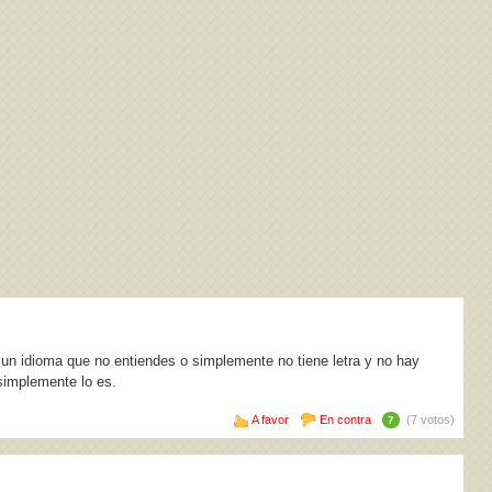
n un idioma que no entiendes o simplemente no tiene letra y no hay
simplemente lo es.
A favor
En contra
(7 votos)
7