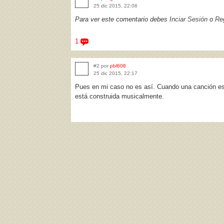
25 dic 2015, 22:06
Para ver este comentario debes
Inciar Sesión
o
Reg
1
#2 por
pbl608
25 dic 2015, 22:17
Pues en mi caso no es así. Cuando una canción es 
está construida musicalmente.