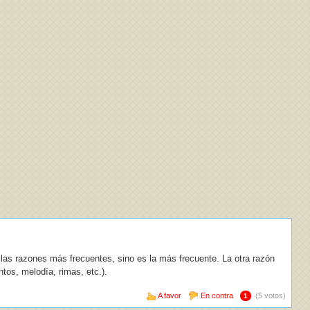
e las razones más frecuentes, sino es la más frecuente. La otra razón
tos, melodía, rimas, etc.).
A favor
En contra
(5 votos)
1