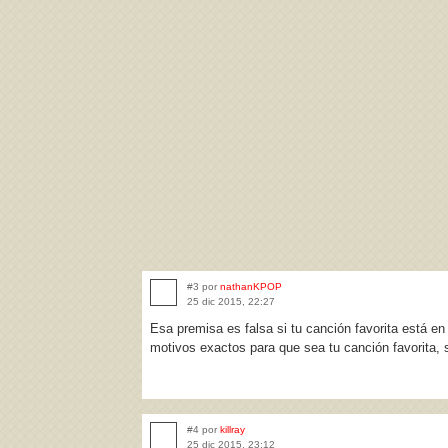
#3 por
nathanKPOP
25 dic 2015, 22:27
Esa premisa es falsa si tu canción favorita está e
motivos exactos para que sea tu canción favorita, 
#4 por
killray
25 dic 2015, 23:12