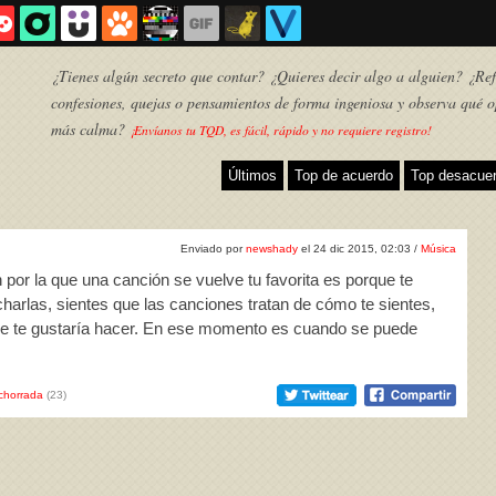
¿Tienes algún secreto que contar? ¿Quieres decir algo a alguien? ¿Refl
confesiones, quejas o pensamientos de forma ingeniosa y observa qué o
más calma?
¡Envíanos tu TQD, es fácil, rápido y no requiere registro!
Últimos
Top de acuerdo
Top desacue
Enviado por
newshady
el 24 dic 2015, 02:03 /
Música
 por la que una canción se vuelve tu favorita es porque te
charlas, sientes que las canciones tratan de cómo te sientes,
que te gustaría hacer. En ese momento es cuando se puede
TQD
chorrada
(23)