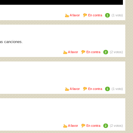
A favor
En contra
(1 voto)
1
as canciones.
A favor
En contra
(2 votos)
2
A favor
En contra
(1 voto)
1
A favor
En contra
(2 votos)
2