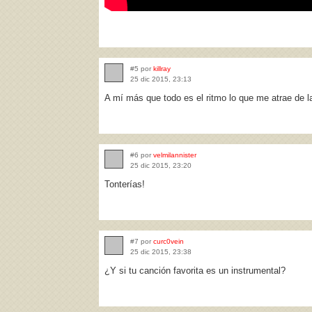
#5 por
killray
25 dic 2015, 23:13
A mí más que todo es el ritmo lo que me atrae de l
#6 por
velmilannister
25 dic 2015, 23:20
Tonterías!
#7 por
curc0vein
25 dic 2015, 23:38
¿Y si tu canción favorita es un instrumental?