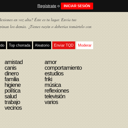
Regístrate
o
INICIAR SESIÓN
exiones en voz alta? Éste es tu lugar. Envía tus
pinan los demás. ¿Tienes razón o deberías tomártelo con
rdo
Top chorrada
Aleatorio
Enviar TQD
Moderar
amistad
amor
canis
comportamiento
dinero
estudios
familia
friki
higiene
música
política
reflexiones
salud
televisión
trabajo
varios
vecinos