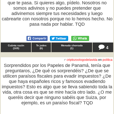
que te pasa. Si quieres algo, pídelo. Nosotros no
somos adivinos y no puedes pretender que
adivinemos siempre tus necesidades y luego
cabrearte con nosotros porque no lo hemos hecho. No
pasa nada por hablar. TQD
Cuánta razón
Te jodes
Menuda chorrada
4
(
169
)
(
6
)
(
1
)
♂
criptozoologodelavida
en
politica
Sorprendidos por los Papeles de Panamá, tenía que
preguntaros, ¿De qué os sorprendéis? ¿De que se
utilicen paraísos fiscales para evadir impuestos? ¿De
que haya españoles ricos y famosos evadiendo
impuestos? Esto es algo que se lleva sabiendo toda la
vida, otra cosa es que se mire hacía otro lado. ¿O me
queréis decir que ninguno sabéis que Suiza, por
ejemplo, es un paraíso fiscal? TQD