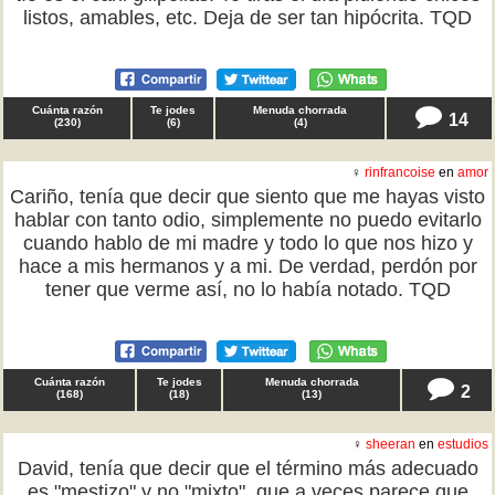
listos, amables, etc. Deja de ser tan hipócrita. TQD
Cuánta razón
Te jodes
Menuda chorrada
14
(
230
)
(
6
)
(
4
)
♀
rinfrancoise
en
amor
Cariño, tenía que decir que siento que me hayas visto
hablar con tanto odio, simplemente no puedo evitarlo
cuando hablo de mi madre y todo lo que nos hizo y
hace a mis hermanos y a mi. De verdad, perdón por
tener que verme así, no lo había notado. TQD
Cuánta razón
Te jodes
Menuda chorrada
2
(
168
)
(
18
)
(
13
)
♀
sheeran
en
estudios
David, tenía que decir que el término más adecuado
es "mestizo" y no "mixto", que a veces parece que