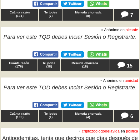
Cuánta razón
Te jodes
Menuda chorrada
7
(
161
)
(
7
)
(
8
)
♀ Anónimo en
picante
Para ver este TQD debes
Inciar Sesión
o
Registrarte
.
Cuánta razón
Te jodes
Menuda chorrada
15
(
176
)
(
38
)
(
18
)
♀ Anónimo en
amistad
Para ver este TQD debes
Inciar Sesión
o
Registrarte
.
Cuánta razón
Te jodes
Menuda chorrada
6
(
199
)
(
1
)
(
4
)
♂
criptozoologodelavida
en
politica
Antipodemitas, tenía que deciros que días después de