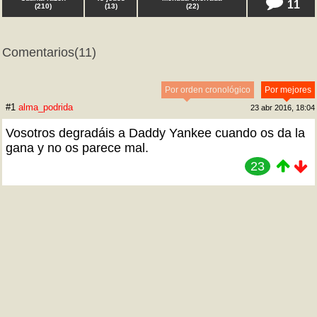
11
(
210
)
(
13
)
(
22
)
Comentarios
(11)
Por orden cronológico
Por mejores
#1
alma_podrida
23 abr 2016, 18:04
Vosotros degradáis a Daddy Yankee cuando os da la
gana y no os parece mal.
23