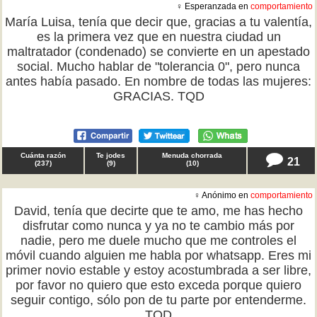
♀ Esperanzada en
comportamiento
María Luisa, tenía que decir que, gracias a tu valentía,
es la primera vez que en nuestra ciudad un
maltratador (condenado) se convierte en un apestado
social. Mucho hablar de "tolerancia 0", pero nunca
antes había pasado. En nombre de todas las mujeres:
GRACIAS. TQD
Cuánta razón
Te jodes
Menuda chorrada
21
(
237
)
(
9
)
(
10
)
♀ Anónimo en
comportamiento
David, tenía que decirte que te amo, me has hecho
disfrutar como nunca y ya no te cambio más por
nadie, pero me duele mucho que me controles el
móvil cuando alguien me habla por whatsapp. Eres mi
primer novio estable y estoy acostumbrada a ser libre,
por favor no quiero que esto exceda porque quiero
seguir contigo, sólo pon de tu parte por entenderme.
TQD