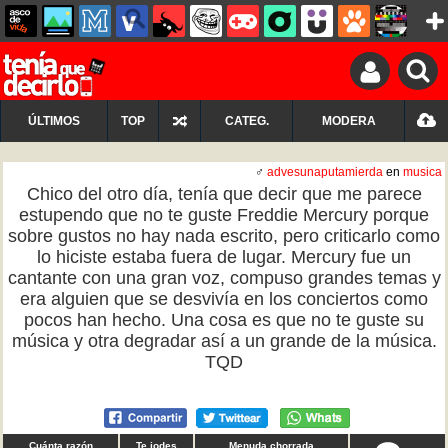
ÚLTIMOS
TOP
CATEG.
MODERA
♂
advesunaputamierda
en
musica
Chico del otro día, tenía que decir que me parece
estupendo que no te guste Freddie Mercury porque
sobre gustos no hay nada escrito, pero criticarlo como
lo hiciste estaba fuera de lugar. Mercury fue un
cantante con una gran voz, compuso grandes temas y
era alguien que se desvivía en los conciertos como
pocos han hecho. Una cosa es que no te guste su
música y otra degradar así a un grande de la música.
TQD
Cuánta razón
Te jodes
Menuda chorrada