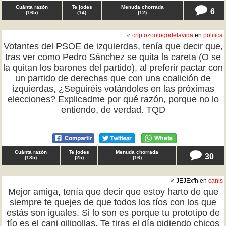
Cuánta razón
Te jodes
Menuda chorrada
6
(
165
)
(
14
)
(
12
)
♂
criptozoologodelavida
en
politica
Votantes del PSOE de izquierdas, tenía que decir que,
tras ver como Pedro Sánchez se quita la careta (O se
la quitan los barones del partido), al preferir pactar con
un partido de derechas que con una coalición de
izquierdas, ¿Seguiréis votándoles en las próximas
elecciones? Explicadme por qué razón, porque no lo
entiendo, de verdad. TQD
Cuánta razón
Te jodes
Menuda chorrada
30
(
185
)
(
25
)
(
16
)
♂ JEJExfh en
canis
Mejor amiga, tenía que decir que estoy harto de que
siempre te quejes de que todos los tíos con los que
estás son iguales. Si lo son es porque tu prototipo de
tío es el cani gilipollas. Te tiras el día pidiendo chicos