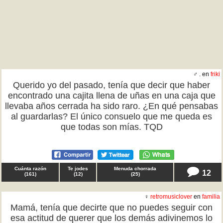
♂ . en
friki
Querido yo del pasado, tenía que decir que haber
encontrado una cajita llena de uñas en una caja que
llevaba años cerrada ha sido raro. ¿En qué pensabas
al guardarlas? El único consuelo que me queda es
que todas son mías. TQD
Cuánta razón
Te jodes
Menuda chorrada
12
(
161
)
(
12
)
(
25
)
♀
retromusiclover
en
familia
Mamá, tenía que decirte que no puedes seguir con
esa actitud de querer que los demás adivinemos lo