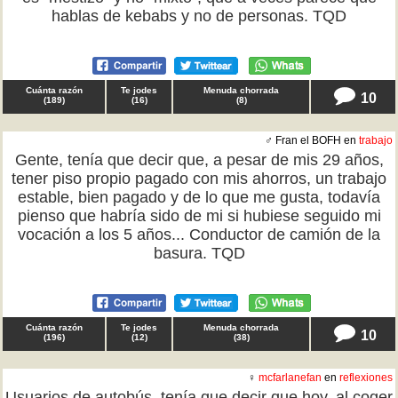
hablas de kebabs y no de personas. TQD
Cuánta razón
Te jodes
Menuda chorrada
10
(
189
)
(
16
)
(
8
)
♂ Fran el BOFH en
trabajo
Gente, tenía que decir que, a pesar de mis 29 años,
tener piso propio pagado con mis ahorros, un trabajo
estable, bien pagado y de lo que me gusta, todavía
pienso que habría sido de mi si hubiese seguido mi
vocación a los 5 años... Conductor de camión de la
basura. TQD
Cuánta razón
Te jodes
Menuda chorrada
10
(
196
)
(
12
)
(
38
)
♀
mcfarlanefan
en
reflexiones
Usuarios de autobús, tenía que decir que hoy, al coger