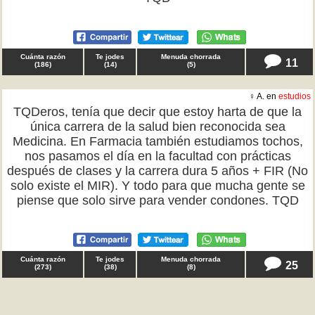
Cuánta razón
Te jodes
Menuda chorrada
11
(
186
)
(
14
)
(
5
)
♀ A. en
estudios
TQDeros, tenía que decir que estoy harta de que la
única carrera de la salud bien reconocida sea
Medicina. En Farmacia también estudiamos tochos,
nos pasamos el día en la facultad con prácticas
después de clases y la carrera dura 5 años + FIR (No
solo existe el MIR). Y todo para que mucha gente se
piense que solo sirve para vender condones. TQD
Cuánta razón
Te jodes
Menuda chorrada
25
(
273
)
(
38
)
(
8
)