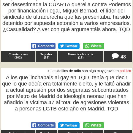
ser desestimada la CUARTA querella contra Podemos
por financiación ilegal, Miguel Bernad, el líder del
sindicato de ultraderecha que las presentaba, ha sido
detenido por supuesta extorsión a varios empresarios.
¿Casualidad? A ver con qué argumentáis ahora. TQD
Cuánta razón
Te jodes
Menuda chorrada
48
(
262
)
(
36
)
(
18
)
♀ Los delitos de odio son algo muy grave en
politica
A los que linchabais al gay en TQD, tenía que decir
que lo que decía era totalmente cierto, y le faltó añadir
la actual agresión por dos seguratas subcontratados
por Metro de Madrid de ideología neonazi que han
añadido la víctima 47 al total de agresiones violentas
a personas LGTB este año en Madrid. TQD