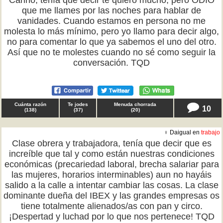
Cariño, tenía que decir te quiero mucho, pero ODIO
que me llames por las noches para hablar de
vanidades. Cuando estamos en persona no me
molesta lo más mínimo, pero yo llamo para decir algo,
no para comentar lo que ya sabemos el uno del otro.
Así que no te molestes cuando no sé como seguir la
conversación. TQD
Cuánta razón
Te jodes
Menuda chorrada
10
(
138
)
(
37
)
(
20
)
♀ Daigual en
trabajo
Clase obrera y trabajadora, tenía que decir que es
increíble que tal y como están nuestras condiciones
económicas (precariedad laboral, brecha salariar para
las mujeres, horarios interminables) aun no hayáis
salido a la calle a intentar cambiar las cosas. La clase
dominante dueña del IBEX y las grandes empresas os
tiene totalmente alienados/as con pan y circo.
¡Despertad y luchad por lo que nos pertenece! TQD