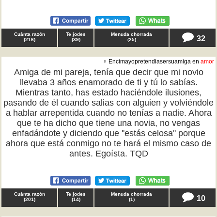
Cuánta razón
Te jodes
Menuda chorrada
32
(
216
)
(
39
)
(
25
)
♀ Encimayopretendiasersuamiga en
amor
Amiga de mi pareja, tenía que decir que mi novio
llevaba 3 años enamorado de ti y tú lo sabías.
Mientras tanto, has estado haciéndole ilusiones,
pasando de él cuando salias con alguien y volviéndole
a hablar arrepentida cuando no tenías a nadie. Ahora
que te ha dicho que tiene una novia, no vengas
enfadándote y diciendo que ''estás celosa'' porque
ahora que está conmigo no te hará el mismo caso de
antes. Egoísta. TQD
Cuánta razón
Te jodes
Menuda chorrada
10
(
201
)
(
14
)
(
1
)