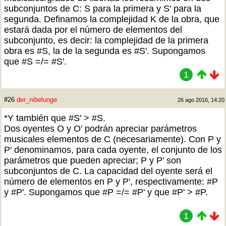
subconjuntos de C: S para la primera y S' para la
segunda. Definamos la complejidad K de la obra, que
estará dada por el número de elementos del
subconjunto, es decir: la complejidad de la primera
obra es #S, la de la segunda es #S'. Supongamos
que #S =/= #S'.
1
#26
der_nibelunge
26 ago 2016, 14:20
*Y también que #S' > #S.
Dos oyentes O y O' podrán apreciar parámetros
musicales elementos de C (necesariamente). Con P y
P' denominamos, para cada oyente, el conjunto de los
parámetros que pueden apreciar; P y P' son
subconjuntos de C. La capacidad del oyente será el
número de elementos en P y P', respectivamente: #P
y #P'. Supongamos que #P =/= #P' y que #P' > #P.
1