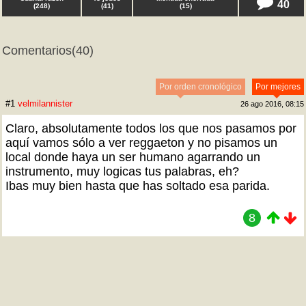
40
(
248
)
(
41
)
(
15
)
Comentarios
(40)
Por orden cronológico
Por mejores
#1
velmilannister
26 ago 2016, 08:15
Claro, absolutamente todos los que nos pasamos por
aquí vamos sólo a ver reggaeton y no pisamos un
local donde haya un ser humano agarrando un
instrumento, muy logicas tus palabras, eh?
Ibas muy bien hasta que has soltado esa parida.
8