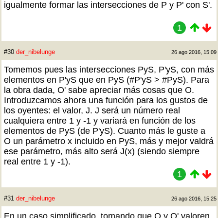
igualmente formar las intersecciones de P y P' con S'.
1
#30
der_nibelunge
26 ago 2016, 15:09
Tomemos pues las intersecciones PyS, P'yS, con más
elementos en P'yS que en PyS (#P'yS > #PyS). Para
la obra dada, O' sabe apreciar más cosas que O.
Introduzcamos ahora una función para los gustos de
los oyentes: el valor, J. J será un número real
cualquiera entre 1 y -1 y variará en función de los
elementos de PyS (de P'yS). Cuanto más le guste a
O un parámetro x incluido en PyS, más y mejor valdrá
ese parámetro, más alto será J(x) (siendo siempre
real entre 1 y -1).
1
#31
der_nibelunge
26 ago 2016, 15:25
En un caso simplificado, tomando que O y O' valoren