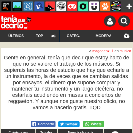
ÚLTIMOS
TOP
CATEG.
MODERA
♂
magodeoz_1
en
musica
Gente en general, tenía que decir que estoy harto de
que no se valore el trabajo de los músicos. Si
supierais las horas de estudio que hay que echarle a
un instrumento, la de veces que se cambian salidas
por ensayos, el dinero que supone comprar y
mantener tu instrumento y un largo etcétera, no
estaríais acudiendo en masas a conciertos de
reggaeton. Y aunque nos guste nuestro oficio, no
vamos a hacerlo gratis. TQD
Cuánta razón
Te jodes
Menuda chorrada