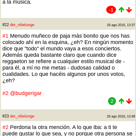
a la música.
-1
#22
der_nibelunge
26 ago 2016, 13:37
#1
Menudo muñeco de paja más bonito que nos has
colocado ahí en la esquina, ¿eh? En ningún momento
dice que "todo" el mundo vaya a esos conciertos.
Además queda bastante claro que cuando dice
reggaeton se refiere a cualquier estilo musical de -
para él, a mí no me metas - dudosas calidad o
cualidades. Lo que hacéis algunos por unos votos,
¿eh?
#2
@budgerigar
2
#23
der_nibelunge
26 ago 2016, 13:48
#2
Perdona la otra mención. A lo que iba: a ti te
puede gustar lo que sea, y no porque otra persona se