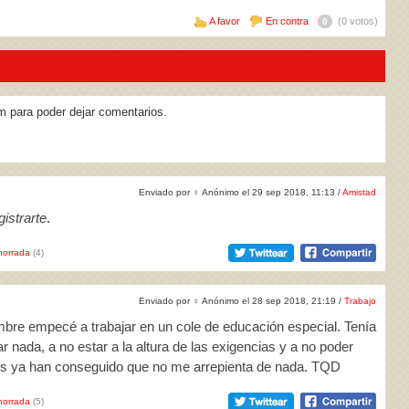
A favor
En contra
(0 votos)
0
m para poder dejar comentarios.
Enviado por
♀
Anónimo el 29 sep 2018, 11:13 /
Amistad
istrarte
.
horrada
(4)
Enviado por
♀
Anónimo el 28 sep 2018, 21:19 /
Trabajo
iembre empecé a trabajar en un cole de educación especial. Tenía
 nada, a no estar a la altura de las exigencias y a no poder
os ya han conseguido que no me arrepienta de nada. TQD
horrada
(5)