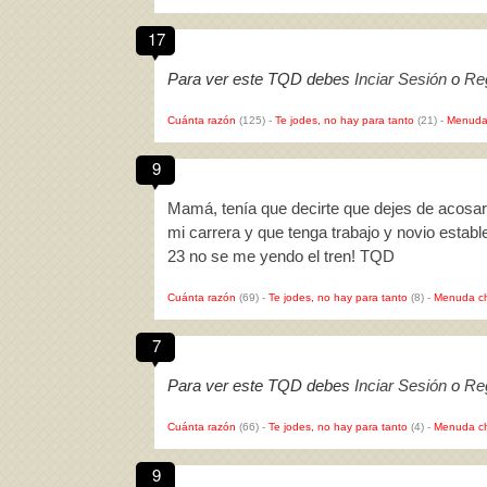
17
Para ver este TQD debes
Inciar Sesión
o
Reg
Cuánta razón
(125)
-
Te jodes, no hay para tanto
(21)
-
Menuda
9
Mamá, tenía que decirte que dejes de acosa
mi carrera y que tenga trabajo y novio estab
23 no se me yendo el tren! TQD
Cuánta razón
(69)
-
Te jodes, no hay para tanto
(8)
-
Menuda c
7
Para ver este TQD debes
Inciar Sesión
o
Reg
Cuánta razón
(66)
-
Te jodes, no hay para tanto
(4)
-
Menuda c
9