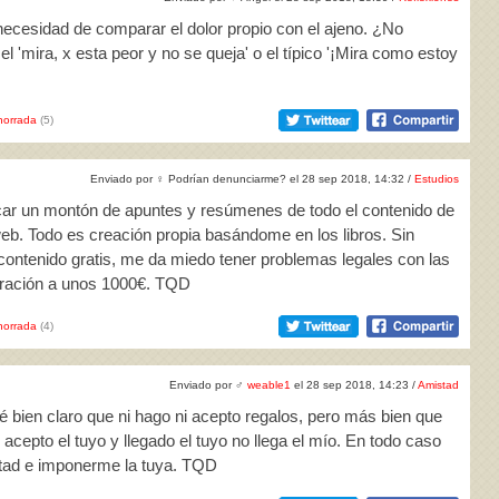
necesidad de comparar el dolor propio con el ajeno. ¿No
'mira, x esta peor y no se queja' o el típico '¡Mira como estoy
horrada
(5)
Enviado por
♀
Podrían denunciarme? el 28 sep 2018, 14:32 /
Estudios
icar un montón de apuntes y resúmenes de todo el contenido de
eb. Todo es creación propia basándome en los libros. Sin
ontenido gratis, me da miedo tener problemas legales con las
aración a unos 1000€. TQD
horrada
(4)
Enviado por
♂
weable1
el 28 sep 2018, 14:23 /
Amistad
é bien claro que ni hago ni acepto regalos, pero más bien que
cepto el tuyo y llegado el tuyo no llega el mío. En todo caso
ntad e imponerme la tuya. TQD