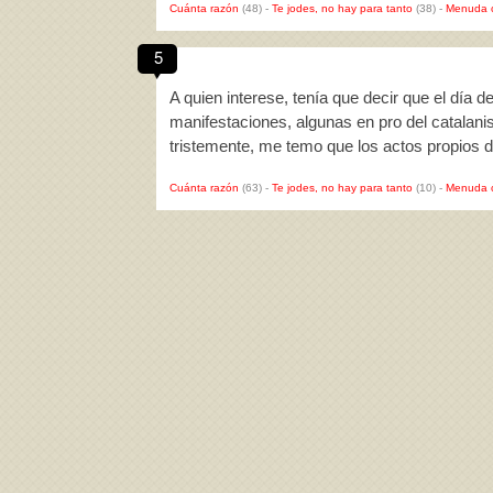
Cuánta razón
(48)
-
Te jodes, no hay para tanto
(38)
-
Menuda 
5
A quien interese, tenía que decir que el día
manifestaciones, algunas en pro del catalani
tristemente, me temo que los actos propios d
Cuánta razón
(63)
-
Te jodes, no hay para tanto
(10)
-
Menuda 