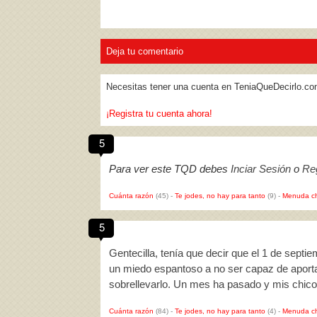
Deja tu comentario
Necesitas tener una cuenta en TeniaQueDecirlo.co
¡Registra tu cuenta ahora!
5
Para ver este TQD debes
Inciar Sesión
o
Reg
Cuánta razón
(45)
-
Te jodes, no hay para tanto
(9)
-
Menuda c
5
Gentecilla, tenía que decir que el 1 de sept
un miedo espantoso a no ser capaz de aportar
sobrellevarlo. Un mes ha pasado y mis chic
Cuánta razón
(84)
-
Te jodes, no hay para tanto
(4)
-
Menuda c