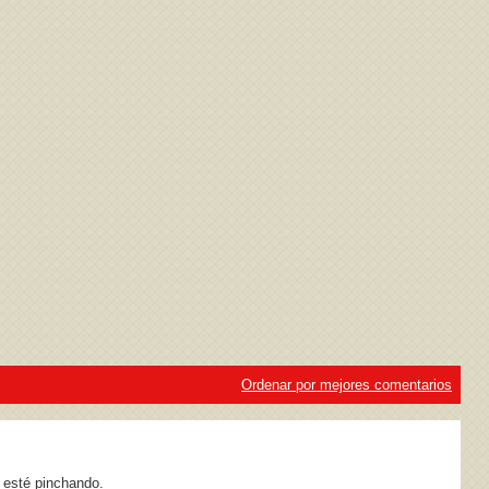
ivacidad
y la
Política de cookies
Ordenar por mejores comentarios
 esté pinchando.