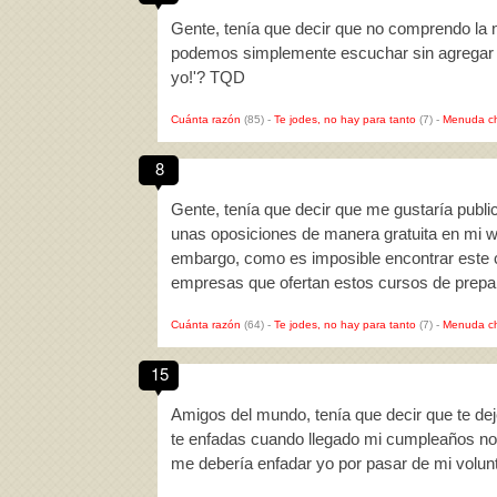
Gente, tenía que decir que no comprendo la 
podemos simplemente escuchar sin agregar el 
yo!'? TQD
Cuánta razón
(85)
-
Te jodes, no hay para tanto
(7)
-
Menuda c
8
Gente, tenía que decir que me gustaría publ
unas oposiciones de manera gratuita en mi w
embargo, como es imposible encontrar este c
empresas que ofertan estos cursos de prep
Cuánta razón
(64)
-
Te jodes, no hay para tanto
(7)
-
Menuda c
15
Amigos del mundo, tenía que decir que te dej
te enfadas cuando llegado mi cumpleaños no a
me debería enfadar yo por pasar de mi volu