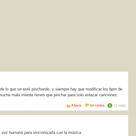
 de lo que se esté pinchando, y siempre hay que modificar los bpm de
 mucha mala mierda tienes que pinchar para solo enlazar canciones.
A favor
En contra
(1 voto)
1
a voz humana para sincronizarla con la música.