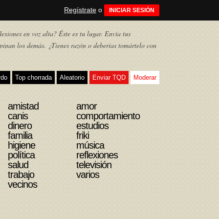
Regístrate
o
INICIAR SESIÓN
exiones en voz alta? Éste es tu lugar. Envía tus
pinan los demás. ¿Tienes razón o deberías tomártelo con
rdo
Top chorrada
Aleatorio
Enviar TQD
Moderar
amistad
amor
canis
comportamiento
dinero
estudios
familia
friki
higiene
música
política
reflexiones
salud
televisión
trabajo
varios
vecinos