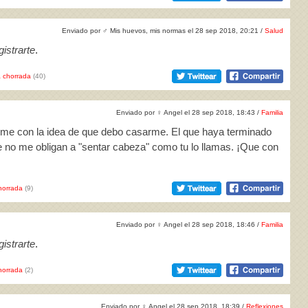
Enviado por
♂
Mis huevos, mis normas el 28 sep 2018, 20:21 /
Salud
istrarte
.
 chorrada
(40)
Enviado por
♀
Angel el 28 sep 2018, 18:43 /
Familia
rme con la idea de que debo casarme. El que haya terminado
le no me obligan a "sentar cabeza" como tu lo llamas. ¡Que con
horrada
(9)
Enviado por
♀
Angel el 28 sep 2018, 18:46 /
Familia
istrarte
.
horrada
(2)
Enviado por
♀
Angel el 28 sep 2018, 18:39 /
Reflexiones