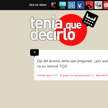
RED DE WEBS
4
Por favor, respeta las
reglas al enviar un TQD
Djs del averno, tenía que preguntar: ¿por qué
no es normal. TQD
Cuánta razón
(54)
-
Te jodes, no hay para tanto
(5)
-
Menuda c