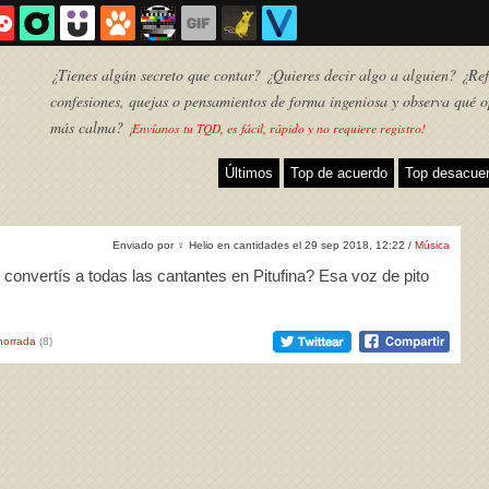
¿Tienes algún secreto que contar? ¿Quieres decir algo a alguien? ¿Refl
confesiones, quejas o pensamientos de forma ingeniosa y observa qué o
más calma?
¡Envíanos tu TQD, es fácil, rápido y no requiere registro!
Últimos
Top de acuerdo
Top desacue
Enviado por
♀
Helio en cantidades el 29 sep 2018, 12:22 /
Música
 convertís a todas las cantantes en Pitufina? Esa voz de pito
horrada
(8)
TQD