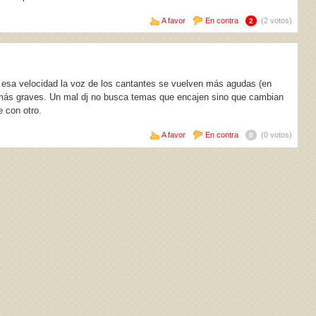
A favor
En contra
(2 votos)
2
 esa velocidad la voz de los cantantes se vuelven más agudas (en
en más graves. Un mal dj no busca temas que encajen sino que cambian
 con otro.
A favor
En contra
(0 votos)
0