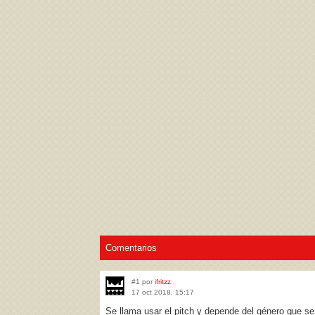
Acepto los
Términos de uso
,
Política de pr
Comentarios
#1 por
ifritzz
17 oct 2018, 15:17
Se llama usar el pitch y depende del género que se