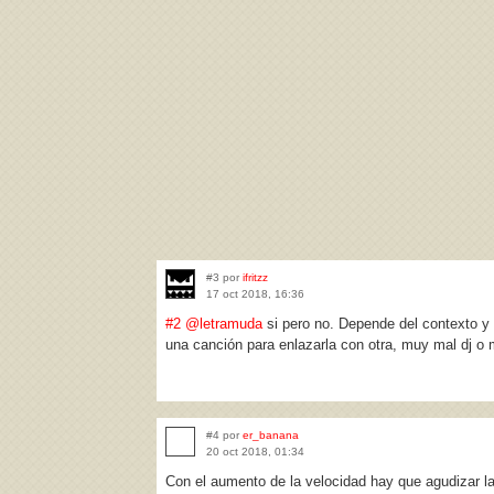
#3 por
ifritzz
17 oct 2018, 16:36
#2
@letramuda
si pero no. Depende del contexto y
una canción para enlazarla con otra, muy mal dj o
#4 por
er_banana
20 oct 2018, 01:34
Con el aumento de la velocidad hay que agudizar l