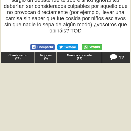
surgió un debate fuerte sobre si los ignorantes
deberían ser considerados culpables por aquello que
no provocan directamente (por ejemplo, llevar una
camisa sin saber que fue cosida por niños esclavos
sin que nadie lo sepa de algún modo) ¿vosotros que
opináis? TQD
Cuánta razón
Te jodes
Menuda chorrada
12
(
26
)
(
9
)
(
13
)