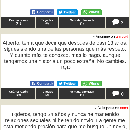
Cuánta razón
Te jodes
Menuda chorrada
2
(
31
)
(
6
)
(
2
)
♀ Anónimo en
amistad
Alberto, tenía que decir que después de casi 13 años,
sigues siendo una de las personas que más respeto.
Y cuanto más te conozco, más lo hago, aunque
tengamos una historia un poco extraña. No cambies.
TQD
Cuánta razón
Te jodes
Menuda chorrada
0
(
28
)
(
3
)
(
4
)
♀ Noimporta en
amor
Tqderos, tengo 24 años y nunca he mantenido
relaciones sexuales ni he tenido novio. La gente me
está metiendo presión para que me busque un novio,