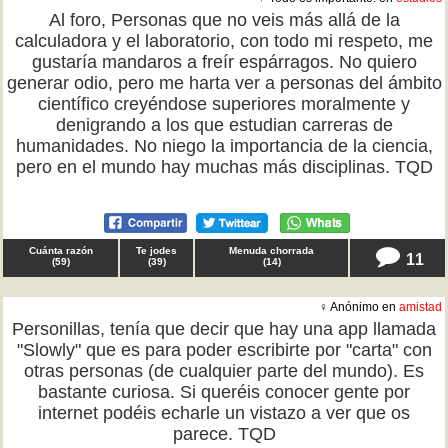
Al foro, Personas que no veis más allá de la
calculadora y el laboratorio, con todo mi respeto, me
gustaría mandaros a freír espárragos. No quiero
generar odio, pero me harta ver a personas del ámbito
científico creyéndose superiores moralmente y
denigrando a los que estudian carreras de
humanidades. No niego la importancia de la ciencia,
pero en el mundo hay muchas más disciplinas. TQD
Cuánta razón
Te jodes
Menuda chorrada
11
(
59
)
(
39
)
(
14
)
♀ Anónimo en
amistad
Personillas, tenía que decir que hay una app llamada
"Slowly" que es para poder escribirte por "carta" con
otras personas (de cualquier parte del mundo). Es
bastante curiosa. Si queréis conocer gente por
internet podéis echarle un vistazo a ver que os
parece. TQD