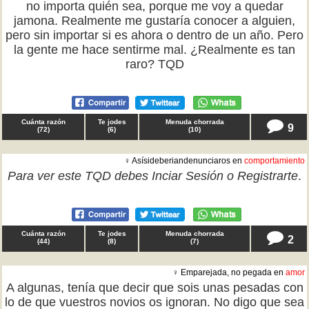
no importa quién sea, porque me voy a quedar
jamona. Realmente me gustaría conocer a alguien,
pero sin importar si es ahora o dentro de un año. Pero
la gente me hace sentirme mal. ¿Realmente es tan
raro? TQD
Cuánta razón
Te jodes
Menuda chorrada
9
(
72
)
(
6
)
(
10
)
♀ Asísideberiandenunciaros en
comportamiento
Para ver este TQD debes
Inciar Sesión
o
Registrarte
.
Cuánta razón
Te jodes
Menuda chorrada
2
(
44
)
(
8
)
(
7
)
♀ Emparejada, no pegada en
amor
A algunas, tenía que decir que sois unas pesadas con
lo de que vuestros novios os ignoran. No digo que sea