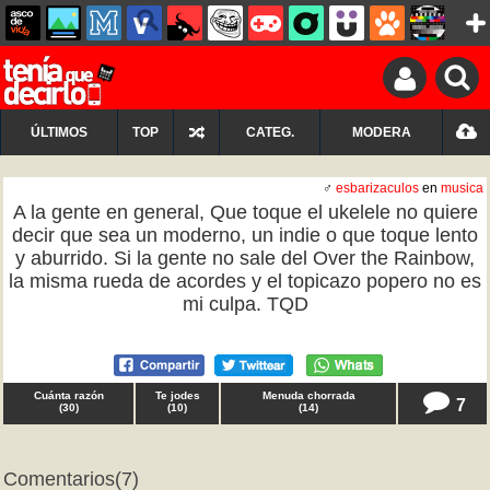
ÚLTIMOS
TOP
CATEG.
MODERA
♂
esbarizaculos
en
musica
A la gente en general, Que toque el ukelele no quiere
decir que sea un moderno, un indie o que toque lento
y aburrido. Si la gente no sale del Over the Rainbow,
la misma rueda de acordes y el topicazo popero no es
mi culpa. TQD
Cuánta razón
Te jodes
Menuda chorrada
7
(
30
)
(
10
)
(
14
)
Comentarios
(7)