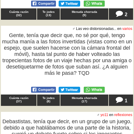
Cuánta razón
Te jodes
Menuda chorrada
2
(
32
)
(
13
)
(
9
)
♂ Las veo distorsionadas... en
varios
Gente, tenía que decir que, no sé por qué, tengo
mucha manía a las fotos invertidas (vistas como en un
espejo, que suelen hacerse con la cámara frontal del
móvil), hasta tal punto de haber volteado las
tropecientas fotos de un viaje hechas por una amiga o
desetiquetarme de fotos que suban así. ¿A alguien
más le pasa? TQD
Cuánta razón
Te jodes
Menuda chorrada
1
(
37
)
(
8
)
(
17
)
♂
yo11
en
reflexiones
Debastistas, tenía que decir, en un grupo de un juego,
debido a que hablábamos de una parte de la historia,