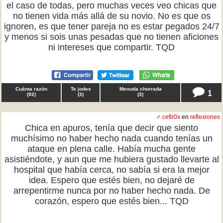
el caso de todas, pero muchas veces veo chicas que
no tienen vida más allá de su novio. No es que os
ignoren, es que tener pareja no es estar pegados 24/7
y menos si sois unas pesadas que no tienen aficiones
ni intereses que compartir. TQD
Cuánta razón
Te jodes
Menuda chorrada
1
(
92
)
(
3
)
(
3
)
♂
cefir0x
en
reflexiones
Chica en apuros, tenía que decir que siento
muchísimo no haber hecho nada cuando tenías un
ataque en plena calle. Había mucha gente
asistiéndote, y aun que me hubiera gustado llevarte al
hospital que había cerca, no sabía si era la mejor
idea. Espero que estés bien, no dejaré de
arrepentirme nunca por no haber hecho nada. De
corazón, espero que estés bien... TQD