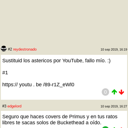
#2
reydestronado
10 sep 2019, 16:19
Sustituid los astericos por YouTube, fallo mío. :)
#1
https:// youtu . be /89-r1Z_eWl0
0
#3
edgelord
10 sep 2019, 16:27
Seguro que haces covers de Primus y en tus ratos
libres te sacas solos de Buckethead a oído.