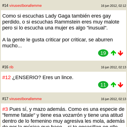
#14
virusestbonafemme
16 jun 2012, 02:12
Como si escuchas Lady Gaga también eres gay
perdido, o si escuchas Rammstein eres muy malote
pero si lo escucha una mujer es algo "inusual".
A la gente le gusta criticar por criticar, se aburren
mucho...
19
#16
rib
16 jun 2012, 02:13
#12
¿ENSERIO? Eres un lince.
11
#17
virusestbonafemme
16 jun 2012, 02:13
#3
Pues sí, y mazo además. Como es una especie de
"femme fatale" y tiene esa vozarrón y tiene una atitud
dentro de lo femenino muy agresiva les mola, además