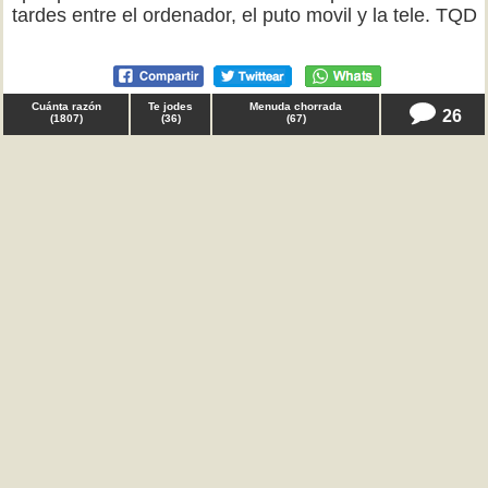
tardes entre el ordenador, el puto movil y la tele. TQD
Cuánta razón
Te jodes
Menuda chorrada
26
(
1807
)
(
36
)
(
67
)