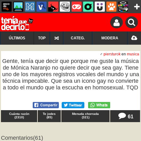
ÚLTIMOS
TOP
CATEG.
MODERA
♂
piersturok
en
musica
Gente, tenía que decir que porque me guste la música
de Mónica Naranjo no quiere decir que sea gay. Tiene
uno de los mayores registros vocales del mundo y una
técnica impecable. Que sea un icono gay no convierte
a todo el mundo que la escucha en homosexual. TQD
Cuánta razón
Te jodes
Menuda chorrada
61
(
2310
)
(
85
)
(
321
)
Comentarios
(61)