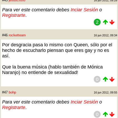
#45
jesuscristo
16 jun 2012, 09:28
Para ver este comentario debes
Inciar Sesión
o
Registrarte
.
2
#46
rocketteam
16 jun 2012, 09:34
Por desgracia pasa lo mismo con Queen, sólo por el
hecho de escucharlo piensan que eres gay y no es
así.
Que la buena música (hablo también de Mónica
Naranjo) no entiende de sexualidad!
0
#47
bohp
16 jun 2012, 09:55
Para ver este comentario debes
Inciar Sesión
o
Registrarte
.
0