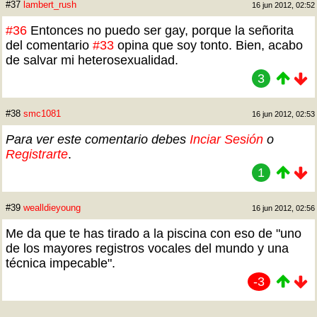
#37
lambert_rush
16 jun 2012, 02:52
#36
Entonces no puedo ser gay, porque la señorita
del comentario
#33
opina que soy tonto. Bien, acabo
de salvar mi heterosexualidad.
3
#38
smc1081
16 jun 2012, 02:53
Para ver este comentario debes
Inciar Sesión
o
Registrarte
.
1
#39
wealldieyoung
16 jun 2012, 02:56
Me da que te has tirado a la piscina con eso de "uno
de los mayores registros vocales del mundo y una
técnica impecable".
-3