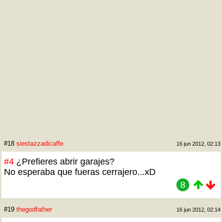
#18
siestazzadicaffe
16 jun 2012, 02:13
#4
¿Prefieres abrir garajes?
No esperaba que fueras cerrajero...xD
8
#19
thegodfather
16 jun 2012, 02:14