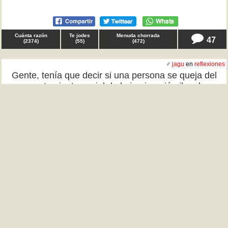
Cuánta razón
Te jodes
Menuda chorrada
47
(
2374
)
(
55
)
(
472
)
♂
jagu
en
reflexiones
Gente, tenía que decir si una persona se queja del
comportamiento social de la inmigración ilegal, es
tachado de racismo y además está penado por ley. Si
una persona con dinero, por ejemplo un empresario,
se cree superior y desprecia a aquellos que no tienen,
por ejemplo a sus trabajadores, no es racismo; lo
denomináis "pijo", y no está penado por nada.
Hipocresía, hipocresía everywhere. TQD
Cuánta razón
Te jodes
Menuda chorrada
62
(
1873
)
(
35
)
(
698
)
♀
_magic_
en
salud