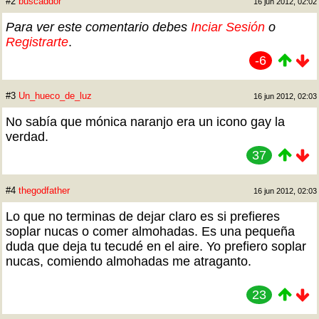
#2
buscaddor
16 jun 2012, 02:02
Para ver este comentario debes
Inciar Sesión
o
Registrarte
.
-6
#3
Un_hueco_de_luz
16 jun 2012, 02:03
No sabía que mónica naranjo era un icono gay la
verdad.
37
#4
thegodfather
16 jun 2012, 02:03
Lo que no terminas de dejar claro es si prefieres
soplar nucas o comer almohadas. Es una pequeña
duda que deja tu tecudé en el aire. Yo prefiero soplar
nucas, comiendo almohadas me atraganto.
23