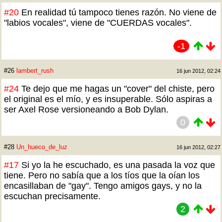
#20
En realidad tú tampoco tienes razón. No viene de
"labios vocales", viene de "CUERDAS vocales".
-1
#26
lambert_rush
16 jun 2012, 02:24
#24
Te dejo que me hagas un "cover" del chiste, pero
el original es el mío, y es insuperable. Sólo aspiras a
ser Axel Rose versioneando a Bob Dylan.
0
#28
Un_hueco_de_luz
16 jun 2012, 02:27
#17
Si yo la he escuchado, es una pasada la voz que
tiene. Pero no sabía que a los tíos que la oían los
encasillaban de "gay". Tengo amigos gays, y no la
escuchan precisamente.
2