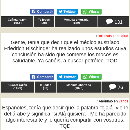
Cuánta razón
Te jodes
Menuda chorrada
131
(
1965
)
(
28
)
(
180
)
♀
misssusu
en
salud
Gente, tenía que decir que el médico austríaco
Friedrich Bischinger ha realizado unos estudios cuya
conclusión ha sido que comerse los mocos es
saludable. Ya sabéis, a buscar petróleo. TQD
Cuánta razón
Te jodes
Menuda chorrada
76
(
1029
)
(
53
)
(
1070
)
♂ Anónimo en
varios
Españoles, tenía que decir que la palabra "ojalá" viene
del árabe y significa "si Alá quisiera". Me ha parecido
algo interesante y lo quería compartir con vosotros.
TQD