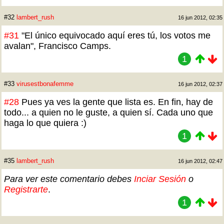
#32
lambert_rush
16 jun 2012, 02:35
#31
"El único equivocado aquí eres tú, los votos me
avalan", Francisco Camps.
1
#33
virusestbonafemme
16 jun 2012, 02:37
#28
Pues ya ves la gente que lista es. En fin, hay de
todo... a quien no le guste, a quien sí. Cada uno que
haga lo que quiera :)
1
#35
lambert_rush
16 jun 2012, 02:47
Para ver este comentario debes
Inciar Sesión
o
Registrarte
.
1