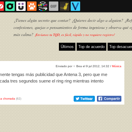
¿Tienes algún secreto que contar? ¿Quieres decir algo a alguien? ¿Refl
confesiones, quejas o pensamientos de forma ingeniosa y observa qué o
más calma?
¡Envíanos tu TQD, es fácil, rápido y no requiere registro!
Últimos
Top de acuerdo
Top desacue
Enviado por
♀
Bea el 9 jul 2012, 14:32 /
Música
amente tengas más publicidad que Antena 3, pero que me
 cada tres segundos suene el ring ring mientras intento
a chorrada
(62)
TQD