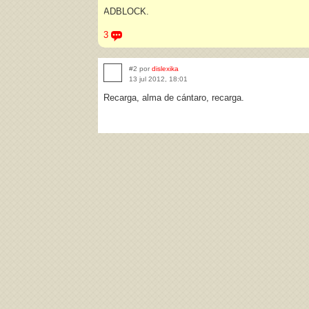
ADBLOCK.
3
#2 por
dislexika
13 jul 2012, 18:01
Recarga, alma de cántaro, recarga.