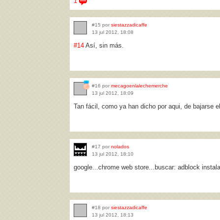
1
#15 por
siestazzadicaffe
13 jul 2012, 18:08
#14
Así, sin más.
#16 por
mecagoenlalechemerche
13 jul 2012, 18:09
Tan fácil, como ya han dicho por aqui, de bajarse 
#17 por
nolados
13 jul 2012, 18:10
google...chrome web store...buscar: adblock instalar
#18 por
siestazzadicaffe
13 jul 2012, 18:13