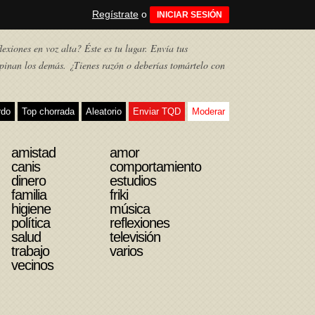
Regístrate
o
INICIAR SESIÓN
exiones en voz alta? Éste es tu lugar. Envía tus
pinan los demás. ¿Tienes razón o deberías tomártelo con
rdo
Top chorrada
Aleatorio
Enviar TQD
Moderar
amistad
amor
canis
comportamiento
dinero
estudios
familia
friki
higiene
música
política
reflexiones
salud
televisión
trabajo
varios
vecinos