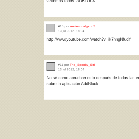
Gritemos todos: ADBLOCK.
#10 por
marianodelgado3
13 jul 2012, 18:04
http://www.youtube.com/watch?v=ik7hngNfudY
#11 por
The_Spooky_Girl
13 jul 2012, 18:04
No sé como aprueban esto después de todas las v
sobre la aplicación AddBlock.