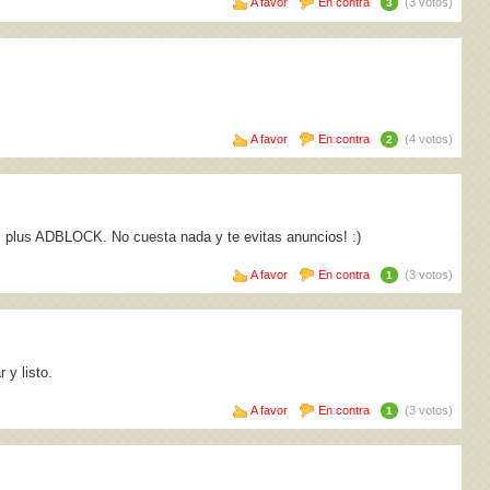
A favor
En contra
(3 votos)
3
A favor
En contra
(4 votos)
2
el plus ADBLOCK. No cuesta nada y te evitas anuncios! :)
A favor
En contra
(3 votos)
1
 y listo.
A favor
En contra
(3 votos)
1