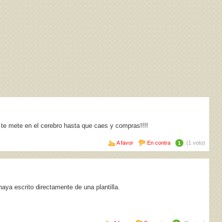
 te mete en el cerebro hasta que caes y compras!!!!
A favor
En contra
(1 voto)
1
haya escrito directamente de una plantilla.