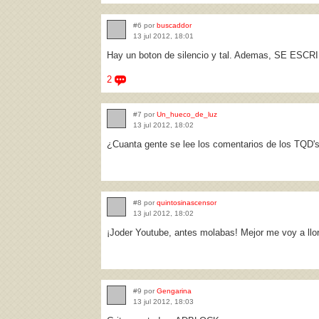
#6 por
buscaddor
13 jul 2012, 18:01
Hay un boton de silencio y tal. Ademas, SE E
2
#7 por
Un_hueco_de_luz
13 jul 2012, 18:02
¿Cuanta gente se lee los comentarios de los TQD'
#8 por
quintosinascensor
13 jul 2012, 18:02
¡Joder Youtube, antes molabas! Mejor me voy a llor
#9 por
Gengarina
13 jul 2012, 18:03