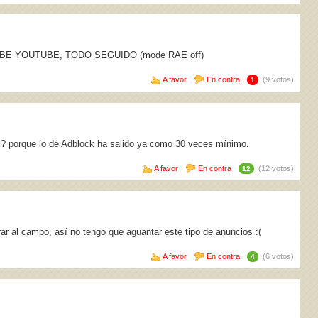
SCRIBE YOUTUBE, TODO SEGUIDO (mode RAE off)
A favor
En contra
(9 votos)
1
s? porque lo de Adblock ha salido ya como 30 veces mínimo.
A favor
En contra
(12 votos)
12
ar al campo, así no tengo que aguantar este tipo de anuncios :(
A favor
En contra
(6 votos)
4