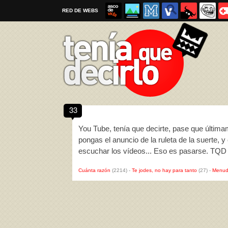
RED DE WEBS
33
Por favor, respeta las
reglas al enviar un TQD
You Tube, tenía que decirte, pase que últim
pongas el anuncio de la ruleta de la suerte, y
escuchar los vídeos... Eso es pasarse. TQD
Cuánta razón
(2214)
-
Te jodes, no hay para tanto
(27)
-
Menud