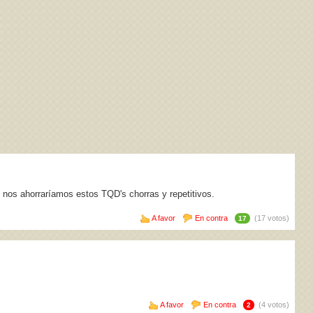
 nos ahorraríamos estos TQD's chorras y repetitivos.
A favor
En contra
(17 votos)
17
A favor
En contra
(4 votos)
2