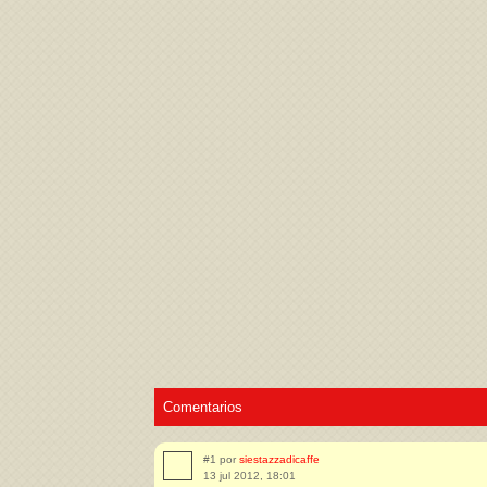
Acepto los
Términos de uso
,
Política de pr
Comentarios
#1 por
siestazzadicaffe
13 jul 2012, 18:01