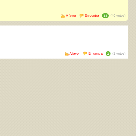
A favor
En contra
(40 votos)
34
A favor
En contra
(2 votos)
2