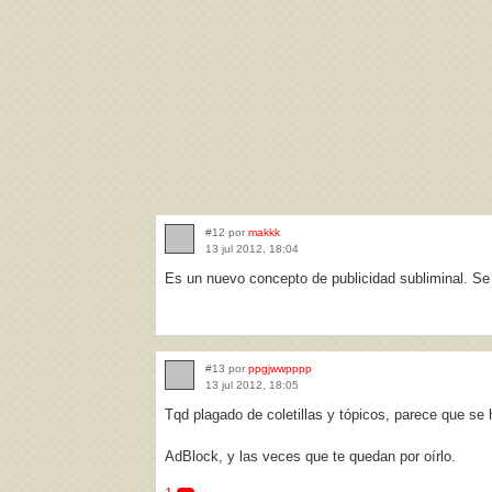
#12 por
makkk
13 jul 2012, 18:04
Es un nuevo concepto de publicidad subliminal. Se
#13 por
ppgjwwpppp
13 jul 2012, 18:05
Tqd plagado de coletillas y tópicos, parece que se 
AdBlock, y las veces que te quedan por oírlo.