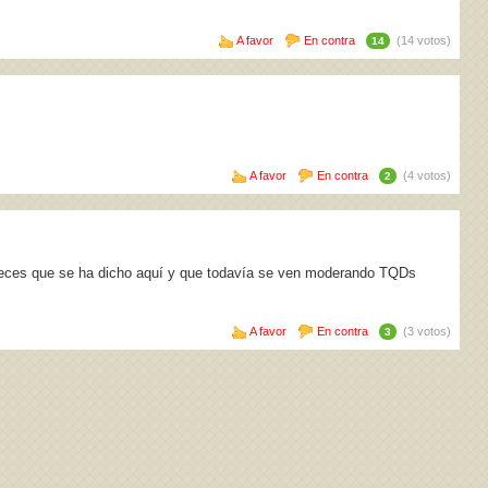
A favor
En contra
(14 votos)
14
A favor
En contra
(4 votos)
2
eces que se ha dicho aquí y que todavía se ven moderando TQDs
A favor
En contra
(3 votos)
3