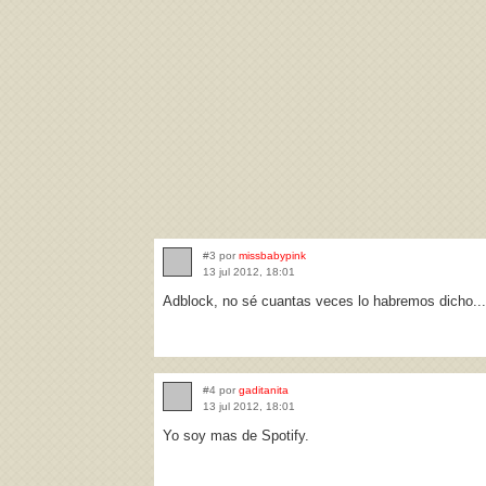
#3 por
missbabypink
13 jul 2012, 18:01
Adblock, no sé cuantas veces lo habremos dicho...
#4 por
gaditanita
13 jul 2012, 18:01
Yo soy mas de Spotify.