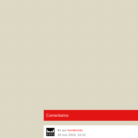
Acepto los
Términos de uso
,
Política de pr
Comentarios
#1 por
bonibonito
26 nov 2024, 22:21