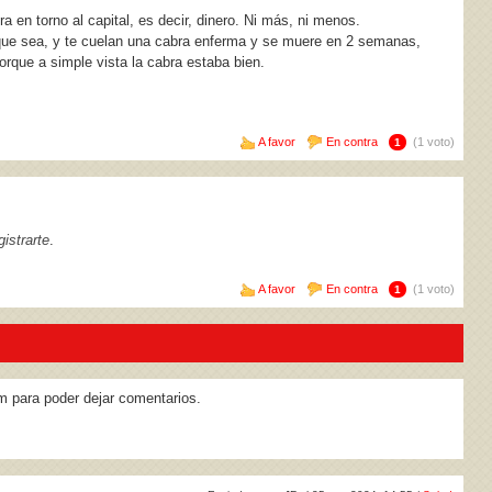
a en torno al capital, es decir, dinero. Ni más, ni menos.
 que sea, y te cuelan una cabra enferma y se muere en 2 semanas,
rque a simple vista la cabra estaba bien.
A favor
En contra
(1 voto)
1
istrarte
.
A favor
En contra
(1 voto)
1
m para poder dejar comentarios.