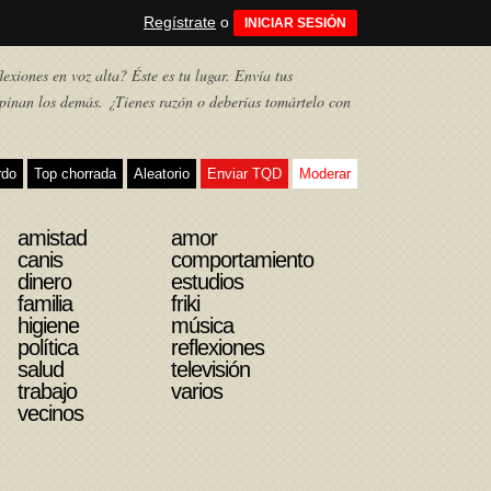
Regístrate
o
INICIAR SESIÓN
exiones en voz alta? Éste es tu lugar. Envía tus
pinan los demás. ¿Tienes razón o deberías tomártelo con
rdo
Top chorrada
Aleatorio
Enviar TQD
Moderar
amistad
amor
canis
comportamiento
dinero
estudios
familia
friki
higiene
música
política
reflexiones
salud
televisión
trabajo
varios
vecinos