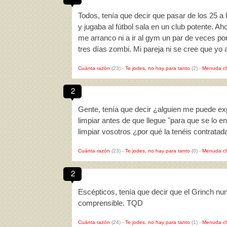
Todos, tenía que decir que pasar de los 25 a l
y jugaba al fútbol sala en un club potente. A
me arranco ni a ir al gym un par de veces po
tres días zombi. Mi pareja ni se cree que yo
Cuánta razón
(23)
-
Te jodes, no hay para tanto
(2)
-
Menuda c
2
Gente, tenía que decir ¿alguien me puede exp
limpiar antes de que llegue "para que se lo 
limpiar vosotros ¿por qué la tenéis contrat
Cuánta razón
(23)
-
Te jodes, no hay para tanto
(0)
-
Menuda c
2
Escépticos, tenía que decir que el Grinch nun
comprensible. TQD
Cuánta razón
(24)
-
Te jodes, no hay para tanto
(1)
-
Menuda c