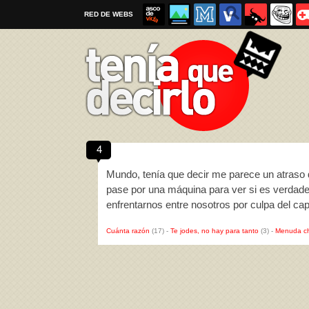
RED DE WEBS
4
Por favor, respeta las
reglas al enviar un TQD
Mundo, tenía que decir me parece un atraso d
pase por una máquina para ver si es verdader
enfrentarnos entre nosotros por culpa del ca
Cuánta razón
(17)
-
Te jodes, no hay para tanto
(3)
-
Menuda c