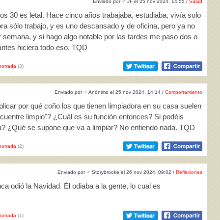
Enviado por
♂
JF el 25 nov 2024, 14:55 /
Salud
os 30 es letal. Hace cinco años trabajaba, estudiaba, vivía solo
hora sólo trabajo, y es uno descansado y de oficina, pero ya no
r semana, y si hago algo notable por las tardes me paso dos o
 antes hiciera todo eso. TQD
horrada
(3)
Enviado por
♂
Anónimo el 25 nov 2024, 14:14 /
Comportamiento
licar por qué coño los que tienen limpiadora en su casa suelen
encuentre limpio"? ¿Cuál es su función entonces? Si podéis
ada? ¿Qué se supone que va a limpiar? No entiendo nada. TQD
horrada
(2)
Enviado por
♂
Storybrooke el 26 nov 2024, 09:02 /
Reflexiones
ca odió la Navidad. Él odiaba a la gente, lo cual es
horrada
(1)