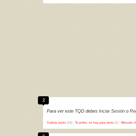
2
Para ver este TQD debes
Inciar Sesión
o
Reg
Cuánta razón
(16)
-
Te jodes, no hay para tanto
(1)
-
Menuda c
6