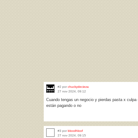
#2 por
chuckydecieza
27 nov 2024, 09:12
Cuando tengas un negocio y pierdas pasta x culpa d
están pagando o no
#3 por
bloodhloof
27 nov 2024, 09:15