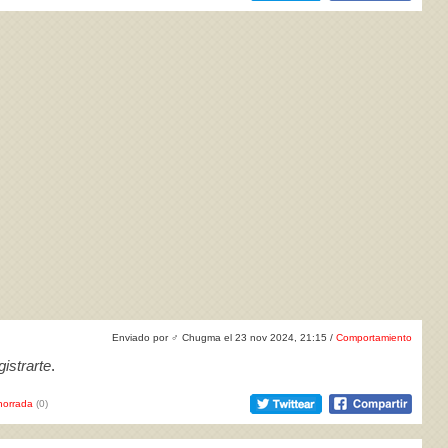
Enviado por
♂
Chugma el 23 nov 2024, 21:15 /
Comportamiento
istrarte
.
horrada
(0)