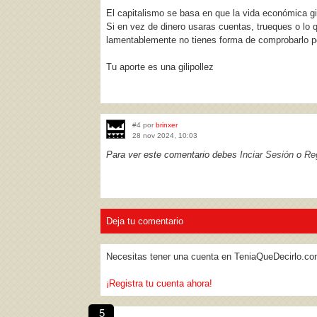
El capitalismo se basa en que la vida económica gir
Si en vez de dinero usaras cuentas, trueques o lo
lamentablemente no tienes forma de comprobarlo po
Tu aporte es una gilipollez
#4 por
brinxer
28 nov 2024, 10:03
Para ver este comentario debes
Inciar Sesión
o
Reg
Deja tu comentario
Necesitas tener una cuenta en TeniaQueDecirlo.co
¡Registra tu cuenta ahora!
5