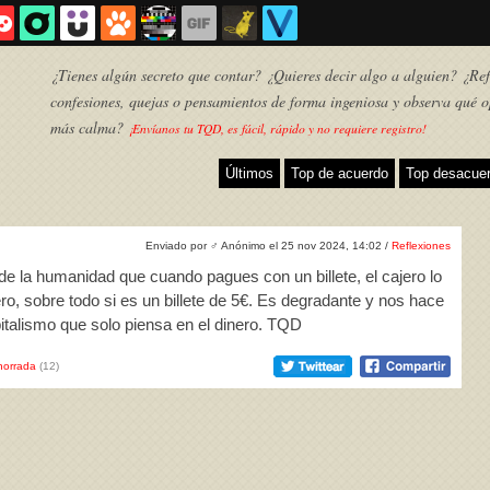
¿Tienes algún secreto que contar? ¿Quieres decir algo a alguien? ¿Refl
confesiones, quejas o pensamientos de forma ingeniosa y observa qué o
más calma?
¡Envíanos tu TQD, es fácil, rápido y no requiere registro!
Últimos
Top de acuerdo
Top desacue
Enviado por
♂
Anónimo el 25 nov 2024, 14:02 /
Reflexiones
e la humanidad que cuando pagues con un billete, el cajero lo
o, sobre todo si es un billete de 5€. Es degradante y nos hace
pitalismo que solo piensa en el dinero. TQD
horrada
(12)
TQD