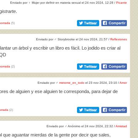
Enviado por
♀
Mujer por definir en materia sexual el 24 nov 2024, 12:28 /
Picante
istrarte
.
horrada
(5)
Enviado por
♂
Storybrooke el 24 nov 2024, 21:57 /
Reflexiones
ntar un árbol y escribir un libro es fácil. Lo jodido es criar al
 TQD
horrada
(2)
Enviado por
♂
metome_en_todo
el 23 nov 2024, 23:10 /
Amor
ores de alguien y ese alguien te corresponda, para dejar de
rrada
(2)
Enviado por
♂
Anónimo el 24 nov 2024, 22:32 /
Amistad
 que aguantar mierdas de la gente por decir que sales,