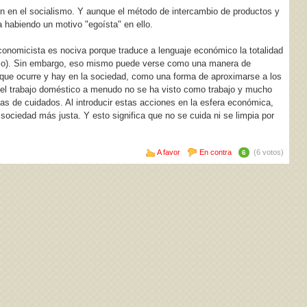
én en el socialismo. Y aunque el método de intercambio de productos y
ía habiendo un motivo "egoísta" en ello.
conomicista es nociva porque traduce a lenguaje económico la totalidad
recio). Sin embargo, eso mismo puede verse como una manera de
 que ocurre y hay en la sociedad, como una forma de aproximarse a los
 el trabajo doméstico a menudo no se ha visto como trabajo y mucho
s de cuidados. Al introducir estas acciones en la esfera económica,
ociedad más justa. Y esto significa que no se cuida ni se limpia por
A favor
En contra
(6 votos)
6