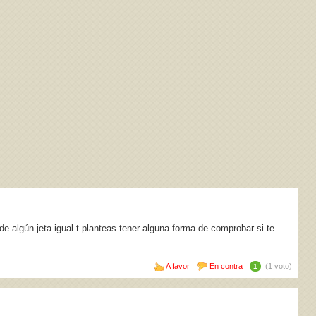
e algún jeta igual t planteas tener alguna forma de comprobar si te
A favor
En contra
(1 voto)
1