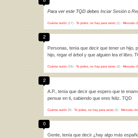
Para ver este TQD debes
Inciar Sesión
o
Reg
Cuánta razón
(17)
-
Te jodes, no hay para tanto
(1)
-
Menuda c
2
Personas, tenía que decir que tener un hijo, pla
hijo, regar el árbol y que alguien lea el libro.
Cuánta razón
(34)
-
Te jodes, no hay para tanto
(3)
-
Menuda c
2
A.P., tenía que decir que espero que te enam
pensar en ti, sabiendo que eres feliz. TQD
Cuánta razón
(9)
-
Te jodes, no hay para tanto
(2)
-
Menuda cho
0
Gente, tenía que decir ¿hay algo más español