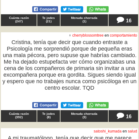
Cuánta razón
Te jodes
Menuda chorrada
16
(
247
)
(
21
)
(
1
)
♀
cherryblossomtree
en
comportamiento
Cristina, tenía que decir que cuando entraste a
Psicología me sorprendió porque de pequeña eras
una mala pécora, pero supuse que habrías cambiado.
Me ha dejado estupefacta ver cómo organizabas una
cena de los compañeros de primaria sin invitar a una
excompañera porque era gordita. Sigues siendo igual
y espero que no trabajes nunca como psicóloga en un
centro escolar. TQD
Cuánta razón
Te jodes
Menuda chorrada
16
(
392
)
(
8
)
(
3
)
satoshi_kumada
en
salud
A mi traumatólogo, tenía que decir que me parece