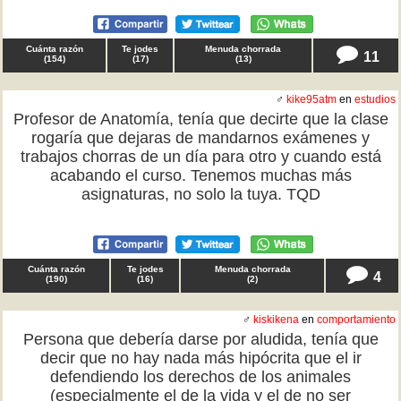
Cuánta razón
Te jodes
Menuda chorrada
11
(
154
)
(
17
)
(
13
)
♂
kike95atm
en
estudios
Profesor de Anatomía, tenía que decirte que la clase
rogaría que dejaras de mandarnos exámenes y
trabajos chorras de un día para otro y cuando está
acabando el curso. Tenemos muchas más
asignaturas, no solo la tuya. TQD
Cuánta razón
Te jodes
Menuda chorrada
4
(
190
)
(
16
)
(
2
)
♂
kiskikena
en
comportamiento
Persona que debería darse por aludida, tenía que
decir que no hay nada más hipócrita que el ir
defendiendo los derechos de los animales
(especialmente el de la vida y el de no ser