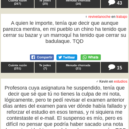
Cuánta razón
Te jodes
Menuda chorrada
43
(
267
)
(
25
)
(
16
)
♀
revivelanoche
en
trabajo
A quien le importe, tenía que decir que aunque
parezca mentira, en mi pueblo un chino ha tenido que
cerrar su bazar y un marroquí ha tenido que cerrar su
badulaque. TQD
Cuánta razón
Te jodes
Menuda chorrada
15
(
251
)
(
7
)
(
21
)
♂ Kevin en
estudios
Profesora cuya asignatura he suspendido, tenía que
decir que sé que tú no tienes la culpa de mi nota,
lógicamente, pero te pedí revisar el examen anterior
días antes del examen para ver dónde había fallado y
reforzar el estudio en esos temas, y ni siquiera me
contestaste el e-mail. El suspenso es mío, pero es
difícil no pensar que podría haber sacado una nota