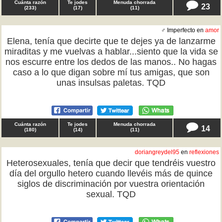
Cuánta razón
Te jodes
Menuda chorrada
23
(
233
)
(
17
)
(
11
)
♂ Imperfecto en
amor
Elena, tenía que decirte que te dejes ya de lanzarme
miraditas y me vuelvas a hablar...siento que la vida se
nos escurre entre los dedos de las manos.. No hagas
caso a lo que digan sobre mí tus amigas, que son
unas insulsas paletas. TQD
Cuánta razón
Te jodes
Menuda chorrada
14
(
180
)
(
14
)
(
11
)
doriangreydel95
en
reflexiones
Heterosexuales, tenía que decir que tendréis vuestro
día del orgullo hetero cuando llevéis más de quince
siglos de discriminación por vuestra orientación
sexual. TQD