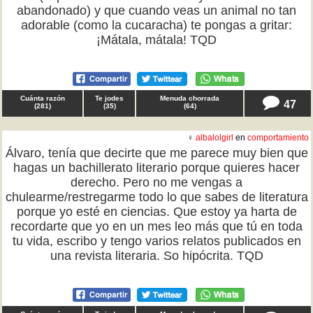
abandonado) y que cuando veas un animal no tan
adorable (como la cucaracha) te pongas a gritar:
¡Mátala, mátala! TQD
Cuánta razón
Te jodes
Menuda chorrada
47
(
281
)
(
35
)
(
64
)
♀
albalolgirl
en
comportamiento
Álvaro, tenía que decirte que me parece muy bien que
hagas un bachillerato literario porque quieres hacer
derecho. Pero no me vengas a
chulearme/restregarme todo lo que sabes de literatura
porque yo esté en ciencias. Que estoy ya harta de
recordarte que yo en un mes leo más que tú en toda
tu vida, escribo y tengo varios relatos publicados en
una revista literaria. So hipócrita. TQD