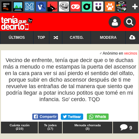
ÚLTIMOS
TOP
CATEG.
MODERA
♂ Anónimo en
vecinos
Vecino de enfrente, tenía que decir que o te duchas
más a menudo o me estampas la puerta del ascensor
en la cara para ver si así pierdo el sentido del olfato,
porque subir en dicho ascensor después de ti me
revuelve las entrañas de tal manera que siento que
podría llegar a potar incluso potitos que tomé en mi
infancia. So' cerdo. TQD
Cuánta razón
Te jodes
Menuda chorrada
9
(
210
)
(
17
)
(
3
)