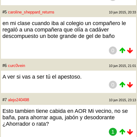
#5
caroline_sheppard_returns
10 jun 2015, 20:33
en mi clase cuando iba al colegio un compañero le
regaló a una compañera que olía a cadáver
descompuesto un bote grande de gel de baño
0
#6
curc0vein
10 jun 2015, 21:01
A ver si vas a ser tú el apestoso.
0
#7
alejo240498
10 jun 2015, 23:13
Esto tambien tiene cabida en AOR Mi vecino, no se
baña, para ahorrar agua, jabón y desodorante
¿Ahorrador o rata?
1