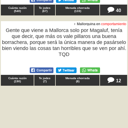
Cuánta razón
Te jodes
Menuda chorrada
40
(
540
)
(
67
)
(
133
)
♀ Mallorquina en
comportamiento
Gente que viene a Mallorca solo por Magaluf, tenía
que decir, que más os vale pillaros una buena
borrachera, porque será la única manera de pasárselo
bien viendo las cosas tan horribles que se ven por ahí.
TQD
Cuánta razón
Te jodes
Menuda chorrada
12
(
190
)
(
7
)
(
8
)