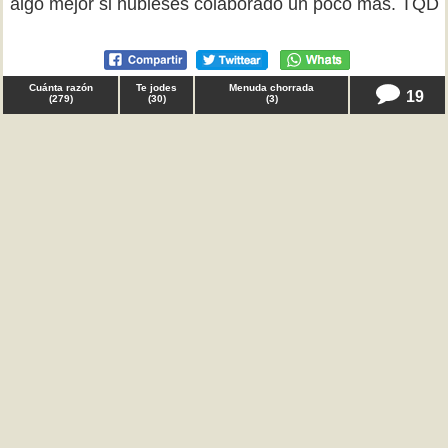
algo mejor si hubieses colaborado un poco más. TQD
Cuánta razón
Te jodes
Menuda chorrada
19
(
279
)
(
30
)
(
3
)