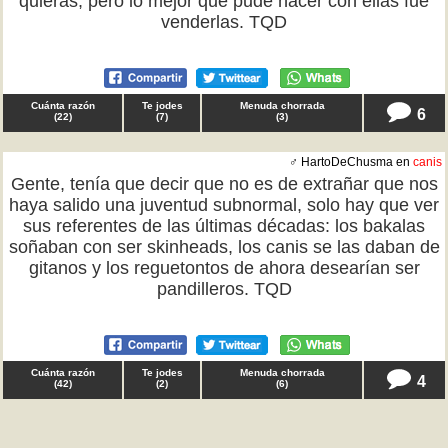
quieras, pero lo mejor que pude hacer con ellas fue
venderlas. TQD
Cuánta razón
Te jodes
Menuda chorrada
6
(
22
)
(
7
)
(
3
)
♂ HartoDeChusma en
canis
Gente, tenía que decir que no es de extrañar que nos
haya salido una juventud subnormal, solo hay que ver
sus referentes de las últimas décadas: los bakalas
soñaban con ser skinheads, los canis se las daban de
gitanos y los reguetontos de ahora desearían ser
pandilleros. TQD
Cuánta razón
Te jodes
Menuda chorrada
4
(
42
)
(
2
)
(
6
)