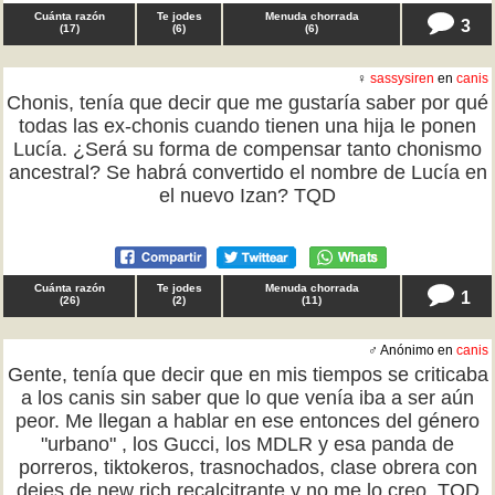
Cuánta razón
Te jodes
Menuda chorrada
3
(
17
)
(
6
)
(
6
)
♀
sassysiren
en
canis
Chonis, tenía que decir que me gustaría saber por qué
todas las ex-chonis cuando tienen una hija le ponen
Lucía. ¿Será su forma de compensar tanto chonismo
ancestral? Se habrá convertido el nombre de Lucía en
el nuevo Izan? TQD
Cuánta razón
Te jodes
Menuda chorrada
1
(
26
)
(
2
)
(
11
)
♂ Anónimo en
canis
Gente, tenía que decir que en mis tiempos se criticaba
a los canis sin saber que lo que venía iba a ser aún
peor. Me llegan a hablar en ese entonces del género
"urbano" , los Gucci, los MDLR y esa panda de
porreros, tiktokeros, trasnochados, clase obrera con
dejes de new rich recalcitrante y no me lo creo. TQD