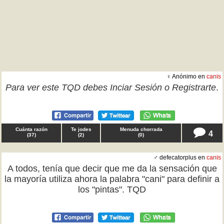
♀ Anónimo en
canis
Para ver este TQD debes
Inciar Sesión
o
Registrarte
.
Cuánta razón
Te jodes
Menuda chorrada
4
(
37
)
(
2
)
(
0
)
♂ defecatorplus en
canis
A todos, tenía que decir que me da la sensación que
la mayoría utiliza ahora la palabra "cani" para definir a
los "pintas". TQD