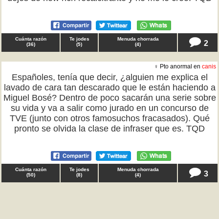
Cuánta razón
Te jodes
Menuda chorrada
2
(
36
)
(
5
)
(
4
)
♀ Pto anormal en
canis
Españoles, tenía que decir, ¿alguien me explica el
lavado de cara tan descarado que le están haciendo a
Miguel Bosé? Dentro de poco sacarán una serie sobre
su vida y va a salir como jurado en un concurso de
TVE (junto con otros famosuchos fracasados). Qué
pronto se olvida la clase de infraser que es. TQD
Cuánta razón
Te jodes
Menuda chorrada
3
(
50
)
(
8
)
(
4
)