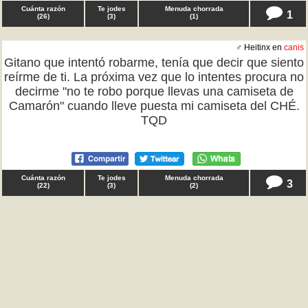
Cuánta razón
Te jodes
Menuda chorrada
1
(
26
)
(
3
)
(
1
)
♂ Heitinx en
canis
Gitano que intentó robarme, tenía que decir que siento
reírme de ti. La próxima vez que lo intentes procura no
decirme "no te robo porque llevas una camiseta de
Camarón" cuando lleve puesta mi camiseta del CHÉ.
TQD
Cuánta razón
Te jodes
Menuda chorrada
3
(
22
)
(
3
)
(
2
)