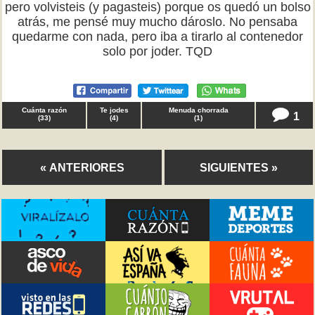
pero volvisteis (y pagasteis) porque os quedó un bolso
atrás, me pensé muy mucho dároslo. No pensaba
quedarme con nada, pero iba a tirarlo al contenedor
solo por joder. TQD
Cuánta razón
Te jodes
Menuda chorrada
1
(
33
)
(
4
)
(
1
)
« ANTERIORES
SIGUIENTES »