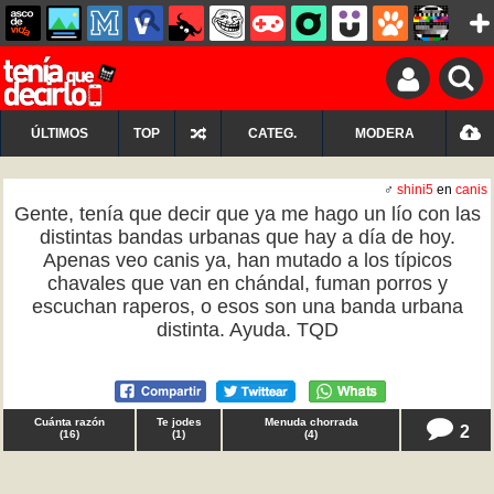
ÚLTIMOS
TOP
CATEG.
MODERA
♂
shini5
en
canis
Gente, tenía que decir que ya me hago un lío con las
distintas bandas urbanas que hay a día de hoy.
Apenas veo canis ya, han mutado a los típicos
chavales que van en chándal, fuman porros y
escuchan raperos, o esos son una banda urbana
distinta. Ayuda. TQD
Cuánta razón
Te jodes
Menuda chorrada
2
(
16
)
(
1
)
(
4
)