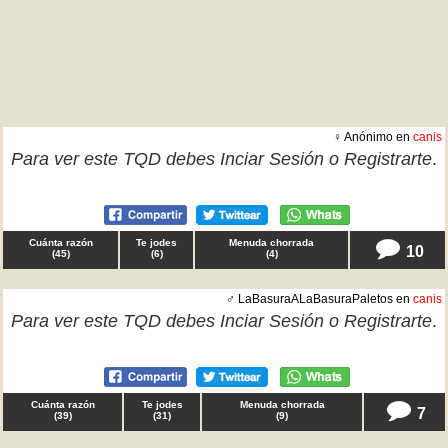
♀ Anónimo en
canis
Para ver este TQD debes
Inciar Sesión
o
Registrarte
.
Cuánta razón
Te jodes
Menuda chorrada
10
(
45
)
(
6
)
(
4
)
♂ LaBasuraALaBasuraPaletos en
canis
Para ver este TQD debes
Inciar Sesión
o
Registrarte
.
Cuánta razón
Te jodes
Menuda chorrada
7
(
39
)
(
31
)
(
9
)