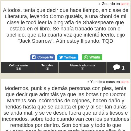
♂ Gerardo en
canis
A todos, tenía que decir que hace tiempo, en clase de
Literatura, leyendo Como gustéis, a una choni de mi
clase le tocó leer la biografía de Shakespeare que
estaba en el libro. Se había trabado tanto con el
apellido, que a la cuarta vez que intentó leerlo, dijo
"Jack Sparrow". Aún estoy flipando. TQD
Cuánta razón
Te jodes
Menuda chorrada
1
(
28
)
(
1
)
(
4
)
♀ Y encima caras en
canis
Modernos, punkis y demás personas con pies, tenía
que decir que admitáis ya que las botas tipo Doctor
Martens son incómodas de cojones, hacen daño y
heridas hasta que se adapta el pie y al ser tan duras
se anda mal, y se ve desde fuera que andáis tiesos e
incómodos, sobre todo cuando van con los pantalones
remetidos por dentro. Son bonitas y todo lo que