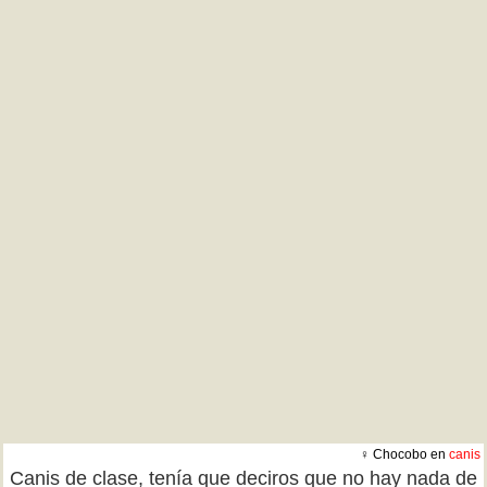
♀ Chocobo en
canis
Canis de clase, tenía que deciros que no hay nada de