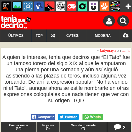
ÚLTIMOS
TOP
CATEG.
MODERA
♀
ladymaya
en
canis
A quien le interese, tenía que deciros que “El Tato” fue
un famoso torero del siglo XIX al que le amputaron
una pierna por una cornada y aún así siguió
asistiendo a las plazas de toros, incluso alguna vez
toreando. De ahí la expresión popular "No ha venido
ni el Tato", aunque ahora se estile nombrarle en otras
expresiones coloquiales que nada tienen que ver con
su origen. TQD
Cuánta razón
Te jodes
Menuda chorrada
2
(
60
)
(
5
)
(
7
)