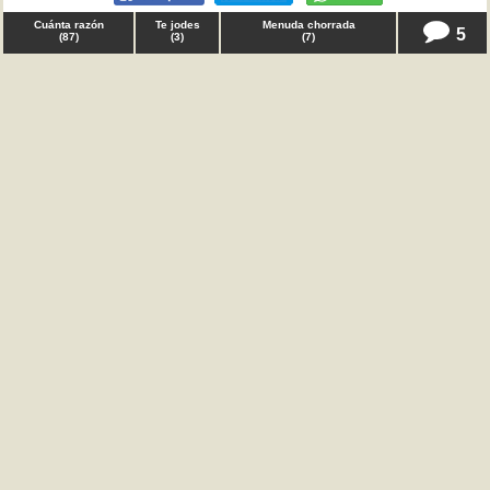
Cuánta razón
Te jodes
Menuda chorrada
5
(
87
)
(
3
)
(
7
)