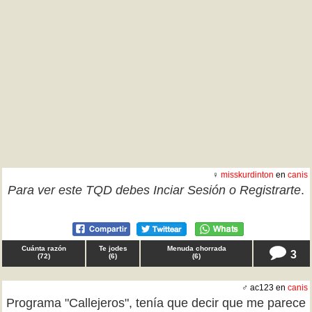
♀
misskurdinton
en
canis
Para ver este TQD debes
Inciar Sesión
o
Registrarte
.
Cuánta razón
Te jodes
Menuda chorrada
3
(
72
)
(
6
)
(
6
)
♂ ac123 en
canis
Programa "Callejeros", tenía que decir que me parece