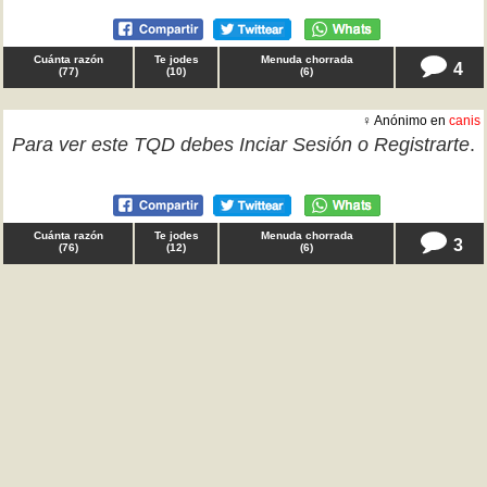
Cuánta razón
Te jodes
Menuda chorrada
4
(
77
)
(
10
)
(
6
)
♀ Anónimo en
canis
Para ver este TQD debes
Inciar Sesión
o
Registrarte
.
Cuánta razón
Te jodes
Menuda chorrada
3
(
76
)
(
12
)
(
6
)