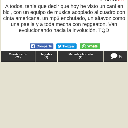
♂ BABA en
canis
A todos, tenía que decir que hoy he visto un cani en
bici, con un equipo de música acoplado al cuadro con
cinta americana, un mp3 enchufado, un altavoz como
una paella y a toda mecha con reggeaton. Van
evolucionando hacia la involución. TQD
Cuánta razón
Te jodes
Menuda chorrada
5
(
72
)
(
3
)
(
2
)