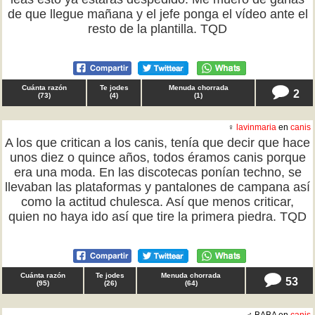
de que llegue mañana y el jefe ponga el vídeo ante el
resto de la plantilla. TQD
Cuánta razón
Te jodes
Menuda chorrada
2
(
73
)
(
4
)
(
1
)
♀
lavinmaria
en
canis
A los que critican a los canis, tenía que decir que hace
unos diez o quince años, todos éramos canis porque
era una moda. En las discotecas ponían techno, se
llevaban las plataformas y pantalones de campana así
como la actitud chulesca. Así que menos criticar,
quien no haya ido así que tire la primera piedra. TQD
Cuánta razón
Te jodes
Menuda chorrada
53
(
95
)
(
26
)
(
64
)