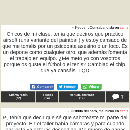
♂ PequeñoContrabandista en
canis
Chicos de mi clase, tenía que deciros que practico
airsoft (una variante del paintball) y estoy cansado de
que me toméis por un psicópata asesino o un loco. Es
un deporte como cualquier otro, que además fomenta
el trabajo en equipo. ¿Me meto yo con vosotros
porque os guste el fútbol o el tenis? Cambiad el chip,
que ya cansáis. TQD
Cuánta razón
Te jodes
Menuda chorrada
7
(
72
)
(
14
)
(
12
)
♂ Disfruta del paro, mal bicho en
canis
P., tenía que decir que sé que saboteaste mi parte del
proyecto. En el taller había cámaras y para cuando
leas esto ya estarás despedido. Me muero de ganas