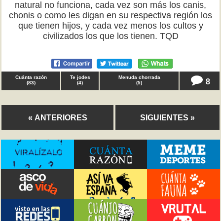
natural no funciona, cada vez son más los canis,
chonis o como les digan en su respectiva región los
que tienen hijos, y cada vez menos los cultos y
civilizados los que los tienen. TQD
Cuánta razón
Te jodes
Menuda chorrada
8
(
83
)
(
4
)
(
5
)
« ANTERIORES
SIGUIENTES »