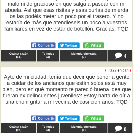
malo ni de gracioso en que salga a pasear con mi
abuela. Así que esas risitas y esas burlas de mierda
os las podéis meter un poco por el trasero. Y no
estaría de más que atendieseis un poco a vuestros
familiares en vez de estar de botellón. Gracias. TQD
Cuánta razón
Te jodes
Menuda chorrada
4
(
64
)
(
4
)
(
2
)
♀
lita92
en
canis
Ayto de mi ciudad, tenía que decir que poner a gente
a cuidar de los ancianos que están solos está muy
bien, pero en qué momento te pareció buena idea que
fueran ex delincuentes juveniles? Estoy harta de oír a
una choni gritar a mi vecina de casi cien años. TQD
Cuánta razón
Te jodes
Menuda chorrada
8
(
95
)
(
3
)
(
1
)