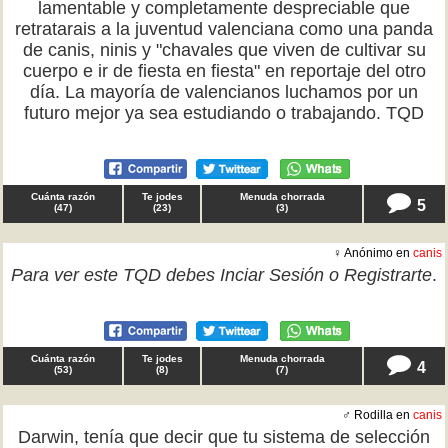
lamentable y completamente despreciable que
retratarais a la juventud valenciana como una panda
de canis, ninis y "chavales que viven de cultivar su
cuerpo e ir de fiesta en fiesta" en reportaje del otro
día. La mayoría de valencianos luchamos por un
futuro mejor ya sea estudiando o trabajando. TQD
Cuánta razón
Te jodes
Menuda chorrada
5
(
47
)
(
23
)
(
3
)
♀ Anónimo en
canis
Para ver este TQD debes
Inciar Sesión
o
Registrarte
.
Cuánta razón
Te jodes
Menuda chorrada
4
(
53
)
(
8
)
(
7
)
♂ Rodilla en
canis
Darwin, tenía que decir que tu sistema de selección