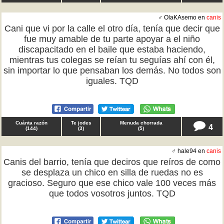
♂ OlaKAsemo en
canis
Cani que vi por la calle el otro día, tenía que decir que
fue muy amable de tu parte apoyar a el niño
discapacitado en el baile que estaba haciendo,
mientras tus colegas se reían tu seguías ahí con él,
sin importar lo que pensaban los demás. No todos son
iguales. TQD
Cuánta razón
Te jodes
Menuda chorrada
4
(
144
)
(
3
)
(
5
)
♂ hale94 en
canis
Canis del barrio, tenía que deciros que reíros de como
se desplaza un chico en silla de ruedas no es
gracioso. Seguro que ese chico vale 100 veces más
que todos vosotros juntos. TQD