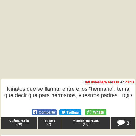
♂
influmierderalabrasa
en
canis
Niñatos que se llaman entre ellos "hermano", tenía
que decir que para hermanos, vuestros padres. TQD
Cuánta razón
Te jodes
Menuda chorrada
3
(
70
)
(
7
)
(
12
)