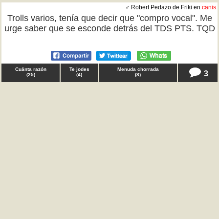
♂ Robert Pedazo de Friki en
canis
Trolls varios, tenía que decir que "compro vocal". Me
urge saber que se esconde detrás del TDS PTS. TQD
Cuánta razón
Te jodes
Menuda chorrada
3
(
25
)
(
4
)
(
8
)