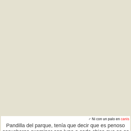
♂ Ni con un palo en
canis
Pandilla del parque, tenía que decir que es penoso