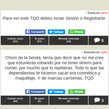
♀ Dama en
canis
Para ver este TQD debes
Inciar Sesión
o
Registrarte
.
Cuánta razón
Te jodes
Menuda chorrada
9
(
31
)
(
27
)
(
14
)
♀ Anónimo en
canis
Choni de la tienda, tenía que decir que no me creo
que estuvieras robando por no tener dinero para
comer, por mucho que lo repitieras. Todo lo que las
dependientas te hicieron sacar era cosmética y
maquillaje. Y de marcas carísimas. TQD
Cuánta razón
Te jodes
Menuda chorrada
3
(
44
)
(
2
)
(
0
)