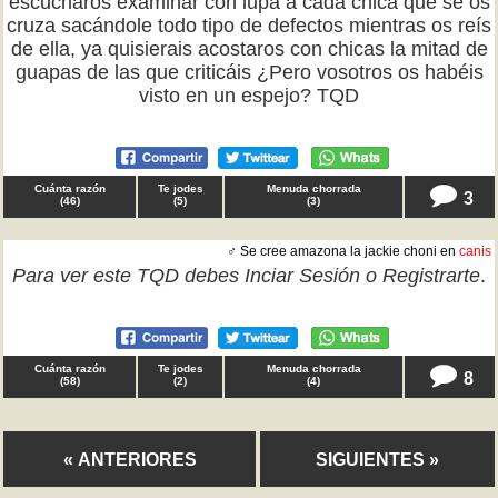
escucharos examinar con lupa a cada chica que se os
cruza sacándole todo tipo de defectos mientras os reís
de ella, ya quisierais acostaros con chicas la mitad de
guapas de las que criticáis ¿Pero vosotros os habéis
visto en un espejo? TQD
Cuánta razón
Te jodes
Menuda chorrada
3
(
46
)
(
5
)
(
3
)
♂ Se cree amazona la jackie choni en
canis
Para ver este TQD debes
Inciar Sesión
o
Registrarte
.
Cuánta razón
Te jodes
Menuda chorrada
8
(
58
)
(
2
)
(
4
)
« ANTERIORES
SIGUIENTES »