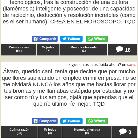
tecnológicos, tras la construcción de una cultura
(llamémosla) inteligente y poseedor de una capacidad
de raciocinio, deducción y resolución increíbles (como
es el ser humano), CREA EN EL HORÓSCOPO. TQD
Cuánta razón
Te jodes
Menuda chorrada
18
(
54
)
(
7
)
(
1
)
♀ ¿quien es la estúpida ahora? en
canis
Álvaro, querido cani, tenía que decirte que por mucho
que llores suplicando un empleo en mi empresa, no se
me olvidará NUNCA los años que me hacías llorar por
tus bromas y me llamabas estúpida por estudiar y no
ser como tú y tus amigos, ojalá que aprendas que el
que ríe último ríe mejor. TQD
Cuánta razón
Te jodes
Menuda chorrada
0
(
63
)
(
3
)
(
0
)