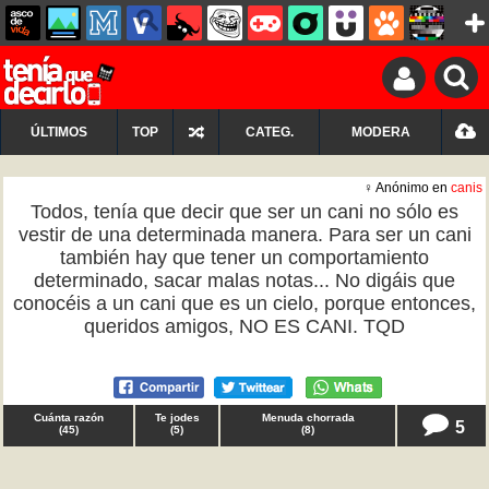
ÚLTIMOS
TOP
CATEG.
MODERA
♀ Anónimo en
canis
Todos, tenía que decir que ser un cani no sólo es
vestir de una determinada manera. Para ser un cani
también hay que tener un comportamiento
determinado, sacar malas notas... No digáis que
conocéis a un cani que es un cielo, porque entonces,
queridos amigos, NO ES CANI. TQD
Cuánta razón
Te jodes
Menuda chorrada
5
(
45
)
(
5
)
(
8
)