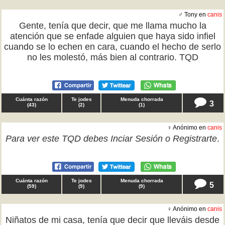
♂ Tony en
canis
Gente, tenía que decir, que me llama mucho la
atención que se enfade alguien que haya sido infiel
cuando se lo echen en cara, cuando el hecho de serlo
no les molestó, más bien al contrario. TQD
Cuánta razón
Te jodes
Menuda chorrada
3
(
43
)
(
2
)
(
1
)
♀ Anónimo en
canis
Para ver este TQD debes
Inciar Sesión
o
Registrarte
.
Cuánta razón
Te jodes
Menuda chorrada
5
(
59
)
(
9
)
(
9
)
♀ Anónimo en
canis
Niñatos de mi casa, tenía que decir que lleváis desde