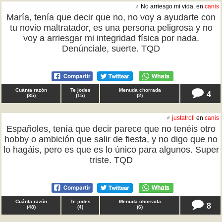
♂ No arriesgo mi vida. en
canis
María, tenía que decir que no, no voy a ayudarte con
tu novio maltratador, es una persona peligrosa y no
voy a arriesgar mi integridad física por nada.
Denúnciale, suerte. TQD
Cuánta razón
Te jodes
Menuda chorrada
4
(
35
)
(
15
)
(
2
)
♂
justatroll
en
canis
Españoles, tenía que decir parece que no tenéis otro
hobby o ambición que salir de fiesta, y no digo que no
lo hagáis, pero es que es lo único para algunos. Super
triste. TQD
Cuánta razón
Te jodes
Menuda chorrada
8
(
48
)
(
4
)
(
6
)