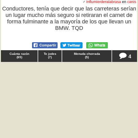
♂
influmierderalabrasa
en
canis
Conductores, tenía que decir que las carreteras serían
un lugar mucho más seguro si retiraran el carnet de
forma fulminante a la mayoría de los que llevan un
BMW. TQD
Cuánta razón
Te jodes
Menuda chorrada
4
(
65
)
(
7
)
(
5
)