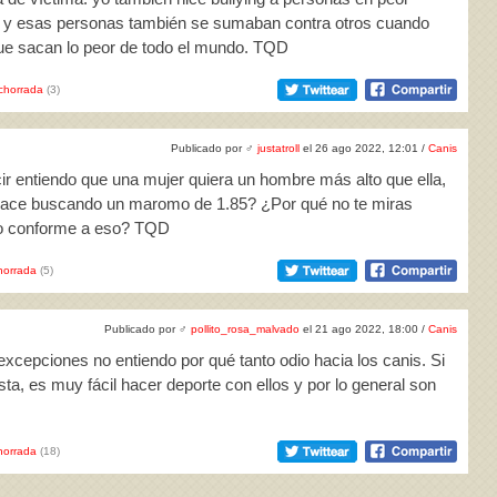
d, y esas personas también se sumaban contra otros cuando
que sacan lo peor de todo el mundo. TQD
chorrada
(3)
Publicado por
♂
justatroll
el 26 ago 2022, 12:01 /
Canis
ir entiendo que una mujer quiera un hombre más alto que ella,
 hace buscando un maromo de 1.85? ¿Por qué no te miras
lgo conforme a eso? TQD
horrada
(5)
Publicado por
♂
pollito_rosa_malvado
el 21 ago 2022, 18:00 /
Canis
xcepciones no entiendo por qué tanto odio hacia los canis. Si
iesta, es muy fácil hacer deporte con ellos y por lo general son
horrada
(18)