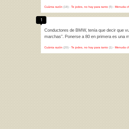
Cuánta razón
(18)
-
Te jodes, no hay para tanto
(5)
-
Menuda c
1
Conductores de BMW, tenía que decir que vu
marchas". Ponerse a 80 en primera es una 
Cuánta razón
(20)
-
Te jodes, no hay para tanto
(1)
-
Menuda c