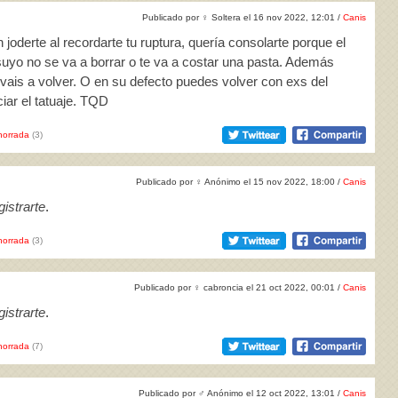
Publicado por
♀
Soltera el 16 nov 2022, 12:01 /
Canis
 joderte al recordarte tu ruptura, quería consolarte porque el
suyo no se va a borrar o te va a costar una pasta. Además
vais a volver. O en su defecto puedes volver con exs del
iar el tatuaje. TQD
horrada
(3)
Publicado por
♀
Anónimo el 15 nov 2022, 18:00 /
Canis
istrarte
.
horrada
(3)
Publicado por
♀
cabroncia el 21 oct 2022, 00:01 /
Canis
istrarte
.
horrada
(7)
Publicado por
♂
Anónimo el 12 oct 2022, 13:01 /
Canis