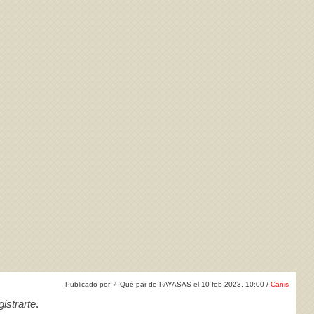
ivacidad
y la
Política de cookies
Publicado por
♂
Qué par de PAYASAS el 10 feb 2023, 10:00 /
Canis
istrarte
.