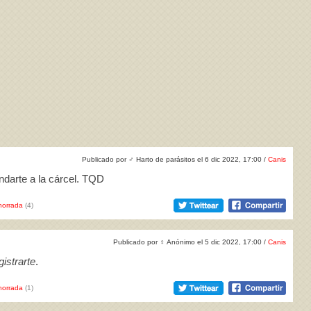
Publicado por
♂
Harto de parásitos el 6 dic 2022, 17:00 /
Canis
ndarte a la cárcel. TQD
horrada
(4)
Publicado por
♀
Anónimo el 5 dic 2022, 17:00 /
Canis
istrarte
.
horrada
(1)