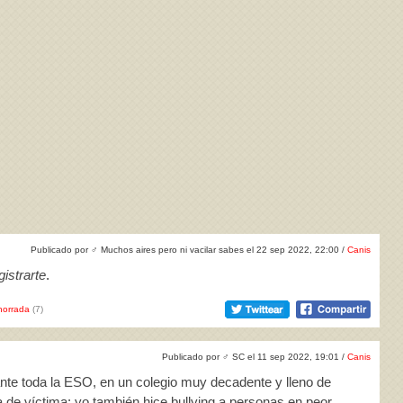
Publicado por
♂
Muchos aires pero ni vacilar sabes el 22 sep 2022, 22:00 /
Canis
istrarte
.
horrada
(7)
Publicado por
♂
SC el 11 sep 2022, 19:01 /
Canis
ante toda la ESO, en un colegio muy decadente y lleno de
a de víctima: yo también hice bullying a personas en peor