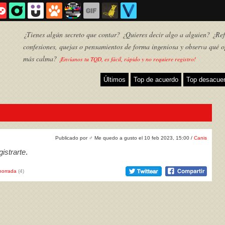
¿Tienes algún secreto que contar? ¿Quieres decir algo a alguien? ¿Refl
confesiones, quejas o pensamientos de forma ingeniosa y observa qué o
más calma?
¡Envíanos tu TQD, es fácil, rápido y no requiere registro!
Últimos
Top de acuerdo
Top desacue
Publicado por
♂
Me quedo a gusto el 10 feb 2023, 15:00 /
Canis
istrarte
.
horrada
(4)
TQD