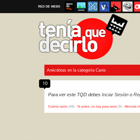
RED DE WEBS
Anécdotas en la categoría Canis
Por favor, respeta las
reglas al enviar un TQD
10
Para ver este TQD debes
Inciar Sesión
o
Reg
Cuánta razón
(48)
-
Te jodes, no hay para tanto
(5)
-
Menuda c