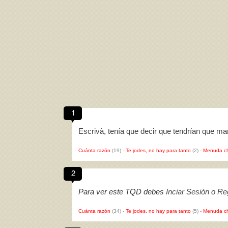
1
Escrivà, tenía que decir que tendrían que ma
Cuánta razón
(19)
-
Te jodes, no hay para tanto
(2)
-
Menuda c
2
Para ver este TQD debes
Inciar Sesión
o
Reg
Cuánta razón
(34)
-
Te jodes, no hay para tanto
(5)
-
Menuda c