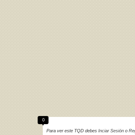
Acepto los
Términos de uso
,
Política de pr
0
Para ver este TQD debes
Inciar Sesión
o
Reg