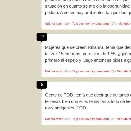
situación en cuanto se me dio la oportunida
podían. A veces hay ambientes tan jodidos 
Cuánta razón
(29)
-
Te jodes, no hay para tanto
(17)
-
Menuda 
17
Mujeres que se creen Rihanna, tenía que dec
tal vez 15 cm más, pero si mide 1.55, ¿qué
primero al espejo y luego entonces pides a
Cuánta razón
(51)
-
Te jodes, no hay para tanto
(2)
-
Menuda c
8
Gente de TQD, tenía que decir que quitando e
te llevas bien con ellos te invitan a todo de f
muy amigables. TQD
Cuánta razón
(29)
-
Te jodes, no hay para tanto
(8)
-
Menuda c