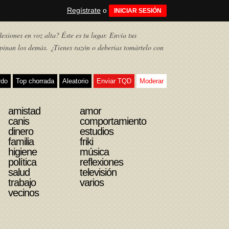
Regístrate
o
INICIAR SESIÓN
exiones en voz alta? Éste es tu lugar. Envía tus
pinan los demás. ¿Tienes razón o deberías tomártelo con
rdo
Top chorrada
Aleatorio
Enviar TQD
Moderar
amistad
amor
canis
comportamiento
dinero
estudios
familia
friki
higiene
música
política
reflexiones
salud
televisión
trabajo
varios
vecinos