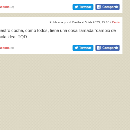
horrada
(2)
Publicado por
♂
Basilio el 5 feb 2023, 15:00 /
Canis
estro coche, como todos, tiene una cosa llamada "cambio de
mala idea. TQD
horrada
(5)