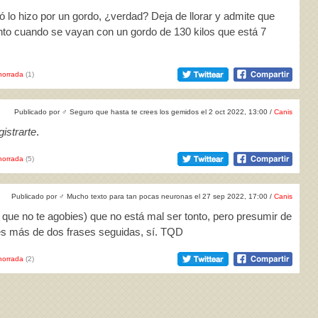
zó lo hizo por un gordo, ¿verdad? Deja de llorar y admite que
anto cuando se vayan con un gordo de 130 kilos que está 7
horrada
(1)
Publicado por
♂
Seguro que hasta te crees los gemidos el 2 oct 2022, 13:00 /
Canis
istrarte
.
horrada
(5)
Publicado por
♂
Mucho texto para tan pocas neuronas el 27 sep 2022, 17:00 /
Canis
a que no te agobies) que no está mal ser tonto, pero presumir de
ees más de dos frases seguidas, sí. TQD
horrada
(2)