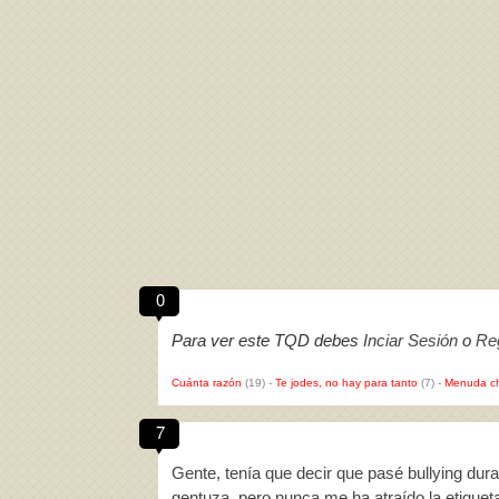
0
Para ver este TQD debes
Inciar Sesión
o
Reg
Cuánta razón
(19)
-
Te jodes, no hay para tanto
(7)
-
Menuda c
7
Gente, tenía que decir que pasé bullying dur
gentuza, pero nunca me ha atraído la etiquet