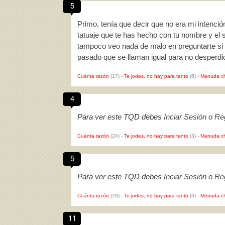
5
Primo, tenía que decir que no era mi intención
tatuaje que te has hecho con tu nombre y el 
tampoco veo nada de malo en preguntarte si 
pasado que se llaman igual para no desperdic
Cuánta razón
(17)
-
Te jodes, no hay para tanto
(6)
-
Menuda c
4
Para ver este TQD debes
Inciar Sesión
o
Reg
Cuánta razón
(24)
-
Te jodes, no hay para tanto
(3)
-
Menuda c
5
Para ver este TQD debes
Inciar Sesión
o
Reg
Cuánta razón
(28)
-
Te jodes, no hay para tanto
(9)
-
Menuda c
11