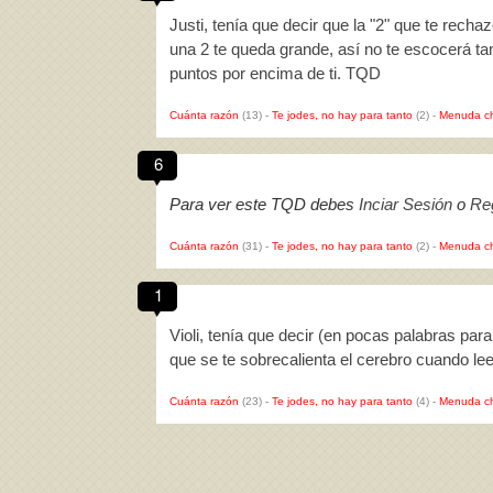
Justi, tenía que decir que la "2" que te recha
una 2 te queda grande, así no te escocerá t
puntos por encima de ti. TQD
Cuánta razón
(13)
-
Te jodes, no hay para tanto
(2)
-
Menuda c
6
Para ver este TQD debes
Inciar Sesión
o
Reg
Cuánta razón
(31)
-
Te jodes, no hay para tanto
(2)
-
Menuda c
1
Violi, tenía que decir (en pocas palabras par
que se te sobrecalienta el cerebro cuando l
Cuánta razón
(23)
-
Te jodes, no hay para tanto
(4)
-
Menuda c