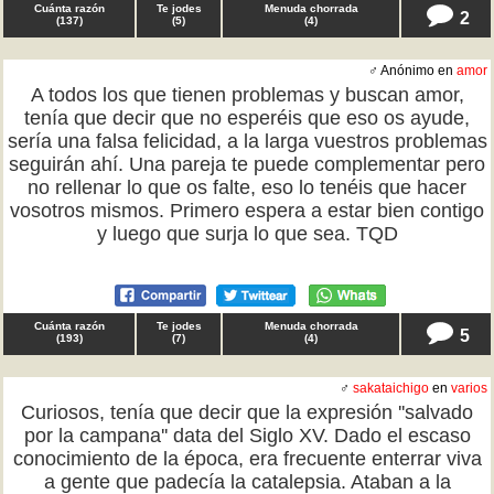
Cuánta razón
Te jodes
Menuda chorrada
2
(
137
)
(
5
)
(
4
)
♂ Anónimo en
amor
A todos los que tienen problemas y buscan amor,
tenía que decir que no esperéis que eso os ayude,
sería una falsa felicidad, a la larga vuestros problemas
seguirán ahí. Una pareja te puede complementar pero
no rellenar lo que os falte, eso lo tenéis que hacer
vosotros mismos. Primero espera a estar bien contigo
y luego que surja lo que sea. TQD
Cuánta razón
Te jodes
Menuda chorrada
5
(
193
)
(
7
)
(
4
)
♂
sakataichigo
en
varios
Curiosos, tenía que decir que la expresión ''salvado
por la campana'' data del Siglo XV. Dado el escaso
conocimiento de la época, era frecuente enterrar viva
a gente que padecía la catalepsia. Ataban a la