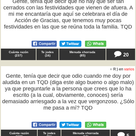
Gente, tenía que decir que no hay que ser tan
cerrados con las festividades que vienen de afuera. A
mi me encantaría que aquí se celebrara el día de
Acción de Gracias, que tenemos muy pocas
festividades en las que se reúna toda la familia. TQD
Cuánta razón
Te jodes
Menuda chorrada
20
(
237
)
(
16
)
(
85
)
♀ R:) en
varios
Gente, tenía que decir que odio cuando me doy por
aludida en un TQD (diga este algo bueno o algo malo)
ya que preguntarle a la persona que crees que lo ha
escrito (a la cual, obviamente, conoces) sería
demasiado arriesgado a la vez que vergonzoso. ¿Sólo
me pasa a mí? TQD
Cuánta razón
Te jodes
Menuda chorrada
5