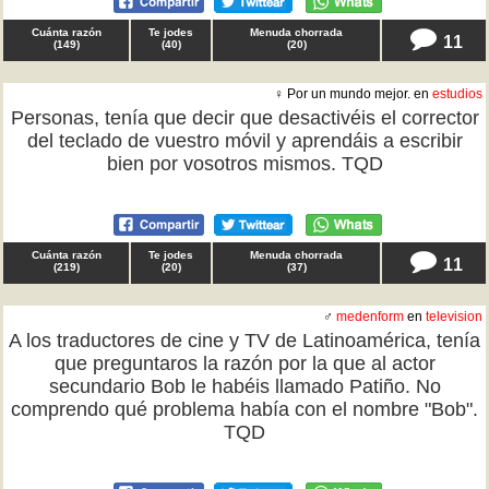
Cuánta razón
Te jodes
Menuda chorrada
11
(
149
)
(
40
)
(
20
)
♀ Por un mundo mejor. en
estudios
Personas, tenía que decir que desactivéis el corrector
del teclado de vuestro móvil y aprendáis a escribir
bien por vosotros mismos. TQD
Cuánta razón
Te jodes
Menuda chorrada
11
(
219
)
(
20
)
(
37
)
♂
medenform
en
television
A los traductores de cine y TV de Latinoamérica, tenía
que preguntaros la razón por la que al actor
secundario Bob le habéis llamado Patiño. No
comprendo qué problema había con el nombre "Bob".
TQD