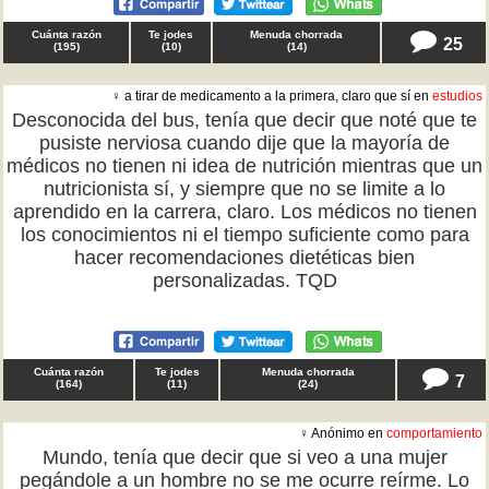
Cuánta razón
Te jodes
Menuda chorrada
25
(
195
)
(
10
)
(
14
)
♀ a tirar de medicamento a la primera, claro que sí en
estudios
Desconocida del bus, tenía que decir que noté que te
pusiste nerviosa cuando dije que la mayoría de
médicos no tienen ni idea de nutrición mientras que un
nutricionista sí, y siempre que no se limite a lo
aprendido en la carrera, claro. Los médicos no tienen
los conocimientos ni el tiempo suficiente como para
hacer recomendaciones dietéticas bien
personalizadas. TQD
Cuánta razón
Te jodes
Menuda chorrada
7
(
164
)
(
11
)
(
24
)
♀ Anónimo en
comportamiento
Mundo, tenía que decir que si veo a una mujer
pegándole a un hombre no se me ocurre reírme. Lo