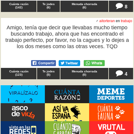
Cuánta razón
Te jodes
Menuda chorrada
8
(
142
)
(
6
)
(
6
)
♂
aitorteran
en
trabajo
Amigo, tenía que decir que llevabas mucho tiempo
buscando trabajo, ahora que has encontrado el
trabajo perfecto, por favor, no la cagues y lo dejes a
los dos meses como las otras veces. TQD
Cuánta razón
Te jodes
Menuda chorrada
4
(
123
)
(
5
)
(
0
)