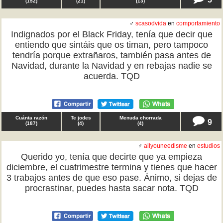
(
152
)
(
21
)
(
13
)
♂
scasodvida
en
comportamiento
Indignados por el Black Friday, tenía que decir que
entiendo que sintáis que os timan, pero tampoco
tendría porque extrañaros, también pasa antes de
Navidad, durante la Navidad y en rebajas nadie se
acuerda. TQD
Cuánta razón
Te jodes
Menuda chorrada
9
(
187
)
(
4
)
(
4
)
♂
allyouneedisme
en
estudios
Querido yo, tenía que decirte que ya empieza
diciembre, el cuatrimestre termina y tienes que hacer
3 trabajos antes de que eso pase. Ánimo, si dejas de
procrastinar, puedes hasta sacar nota. TQD