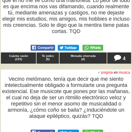
que él no me ve como una marioneta. Lo peor de todo
es que encima nos vas difamando, cuando realmente
tú, mediante amenazas y castigos, no me dejaste
elegir mis estudios, mis amigos, mis hobbies e incluso
mis creencias. Solo te digo que la mentira tiene patas
cortas. TQD
Cuánta razón
Te jodes
Menuda chorrada
4
(
153
)
(
5
)
(
4
)
♂
psigma
en
musica
Vecino melómano, tenía que decir que me siento
intelectualmente obligado a formularte una pregunta
existencial. Ese musicote que pones por las mañanas,
el cual no deja de ser un ritmillo electrónico veloz y
repetitivo sin el menor asomo de musicalidad o
armonía, ¿cómo coño se baila? ¿Induciéndote un
ataque epiléptico, quizás? TQD