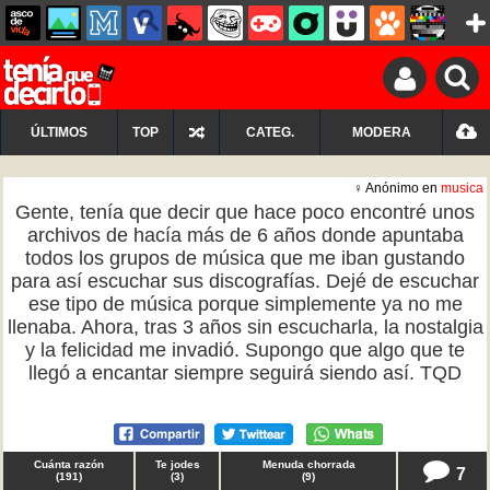
ÚLTIMOS
TOP
CATEG.
MODERA
♀ Anónimo en
musica
Gente, tenía que decir que hace poco encontré unos
archivos de hacía más de 6 años donde apuntaba
todos los grupos de música que me iban gustando
para así escuchar sus discografías. Dejé de escuchar
ese tipo de música porque simplemente ya no me
llenaba. Ahora, tras 3 años sin escucharla, la nostalgia
y la felicidad me invadió. Supongo que algo que te
llegó a encantar siempre seguirá siendo así. TQD
Cuánta razón
Te jodes
Menuda chorrada
7
(
191
)
(
3
)
(
9
)