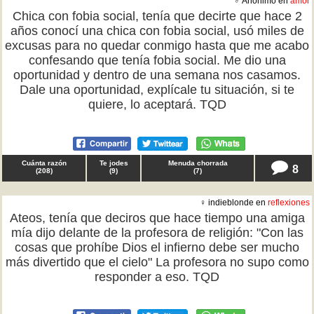
♂ Anónimo en
amor
Chica con fobia social, tenía que decirte que hace 2
años conocí una chica con fobia social, usó miles de
excusas para no quedar conmigo hasta que me acabo
confesando que tenía fobia social. Me dio una
oportunidad y dentro de una semana nos casamos.
Dale una oportunidad, explícale tu situación, si te
quiere, lo aceptará. TQD
Cuánta razón
Te jodes
Menuda chorrada
8
(
208
)
(
9
)
(
7
)
♀ indieblonde en
reflexiones
Ateos, tenía que deciros que hace tiempo una amiga
mía dijo delante de la profesora de religión: "Con las
cosas que prohíbe Dios el infierno debe ser mucho
más divertido que el cielo" La profesora no supo como
responder a eso. TQD