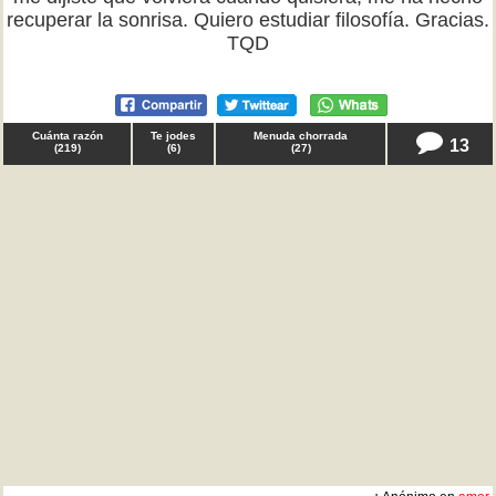
recuperar la sonrisa. Quiero estudiar filosofía. Gracias.
TQD
Cuánta razón
Te jodes
Menuda chorrada
13
(
219
)
(
6
)
(
27
)