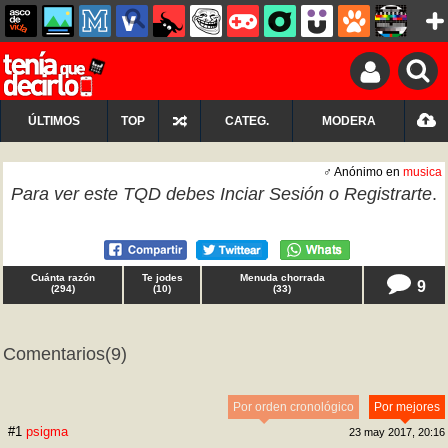
ÚLTIMOS
TOP
CATEG.
MODERA
♂ Anónimo en
musica
Para ver este TQD debes
Inciar Sesión
o
Registrarte
.
Cuánta razón
Te jodes
Menuda chorrada
9
(
294
)
(
10
)
(
33
)
Comentarios
(9)
Por orden cronológico
Por mejores
#1
psigma
23 may 2017, 20:16